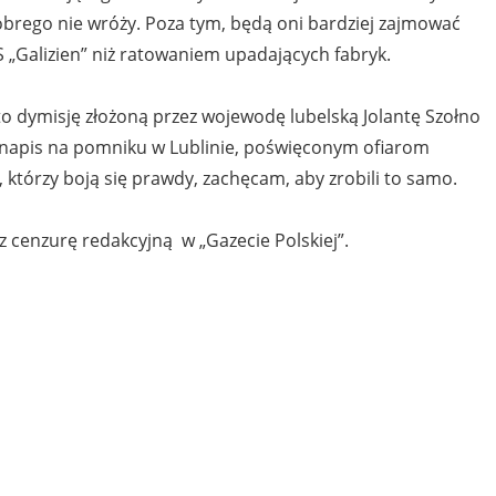
brego nie wróży. Poza tym, będą oni bardziej zajmować
 „Galizien” niż ratowaniem upadających fabryk.
to dymisję złożoną przez wojewodę lubelską Jolantę Szołno
 napis na pomniku w Lublinie, poświęconym ofiarom
którzy boją się prawdy, zachęcam, aby zrobili to samo.
ez cenzurę redakcyjną w „Gazecie Polskiej”.