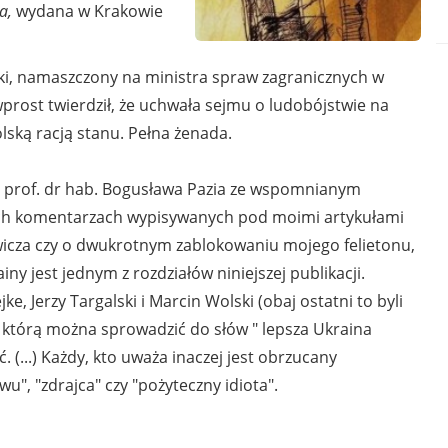
a,
wydana w Krakowie
wski, namaszczony na ministra spraw zagranicznych w
wprost twierdził, że uchwała sejmu o ludobójstwie na
olską racją stanu. Pełna żenada.
ki prof. dr hab. Bogusława Pazia ze wspomnianym
ch komentarzach wypisywanych pod moimi artykułami
icza czy o dwukrotnym zablokowaniu mojego felietonu,
y jest jednym z rozdziałów niniejszej publikacji.
, Jerzy Targalski i Marcin Wolski (obaj ostatni to byli
, którą można sprowadzić do słów " lepsza Ukraina
 (...) Każdy, kto uważa inaczej jest obrzucany
u", "zdrajca" czy "pożyteczny idiota".