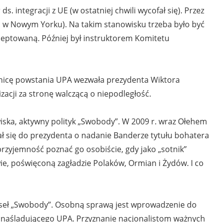
ds. integracji z UE (w ostatniej chwili wycofał się). Przez
n. w Nowym Yorku). Na takim stanowisku trzeba było być
ceptowaną. Później był instruktorem Komitetu
ocznicę powstania UPA wezwała prezydenta Wiktora
zacji za stronę walczącą o niepodległość.
iska, aktywny polityk „Swobody”. W 2009 r. wraz Ołehem
 się do prezydenta o nadanie Banderze tytułu bohatera
zyjemność poznać go osobiście, gdy jako „sotnik”
ie, poświęconą zagładzie Polaków, Ormian i Żydów. I co
 poseł „Swobody”. Osobną sprawą jest wprowadzenie do
, naśladującego UPA. Przyznanie nacjonalistom ważnych