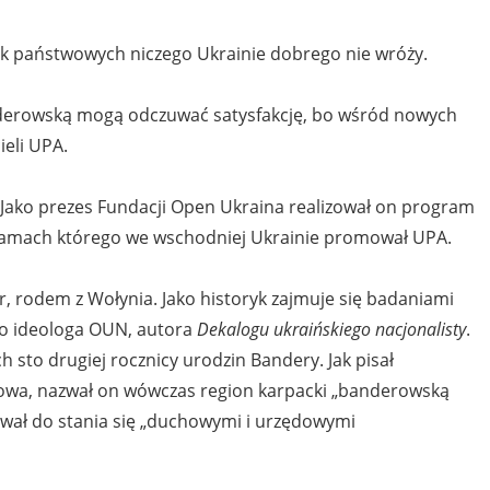
k państwowych niczego Ukrainie dobrego nie wróży.
banderowską mogą odczuwać satysfakcję, bo wśród nowych
ieli UPA.
r. Jako prezes Fundacji Open Ukraina realizował on program
w ramach którego we wschodniej Ukrainie promował UPA.
r, rodem z Wołynia. Jako historyk zajmuje się badaniami
o ideologa OUN, autora
Dekalogu ukraińskiego nacjonalisty
.
 sto drugiej rocznicy urodzin Bandery. Jak pisał
ijowa, nazwał on wówczas region karpacki „banderowską
wał do stania się „duchowymi i urzędowymi