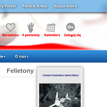
y Polski
Polskie Kresy
Nasza wiara
ie
O nas
Felietony