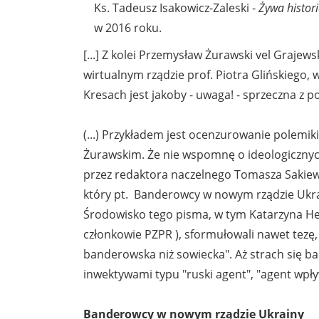
Ks. Tadeusz Isakowicz-Zaleski -
Żywa histori
w 2016 roku.
[...] Z kolei Przemysław Żurawski vel Graje
wirtualnym rządzie prof. Piotra Glińskiego, 
Kresach jest jakoby - uwaga! - sprzeczna z p
(...) Przykładem jest ocenzurowanie polemi
Żurawskim. Że nie wspomnę o ideologiczny
przez redaktora naczelnego Tomasza Sakiew
który pt. Banderowcy w nowym rządzie Ukrain
Środowisko tego pisma, w tym Katarzyna Hejke
członkowie PZPR ), sformułowali nawet tezę
banderowska niż sowiecka". Aż strach się bać.
inwektywami typu "ruski agent", "agent wpływ
Banderowcy w nowym rządzie Ukrainy