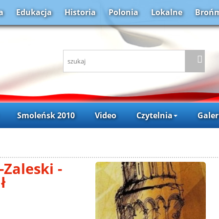
a
Edukacja
Historia
Polonia
Lokalne
Brońm
Smoleńsk 2010
Video
Czytelnia
Galer
Zaleski -
ł