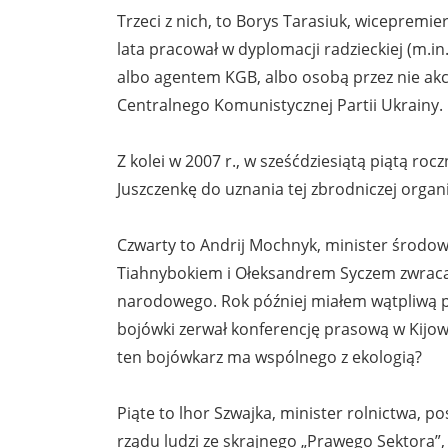
Trzeci z nich, to Borys Tarasiuk, wicepremier 
lata pracował w dyplomacji radzieckiej (m.i
albo agentem KGB, albo osobą przez nie ak
Centralnego Komunistycznej Partii Ukrainy.
Z kolei w 2007 r., w sześćdziesiątą piątą r
Juszczenkę do uznania tej zbrodniczej organi
Czwarty to Andrij Mochnyk, minister środow
Tiahnybokiem i Ołeksandrem Syczem zwracał
narodowego. Rok później miałem wątpliwą pr
bojówki zerwał konferencję prasową w Kijow
ten bojówkarz ma wspólnego z ekologią?
Piąte to lhor Szwajka, minister rolnictwa,
rządu ludzi ze skrajnego „Prawego Sektora”