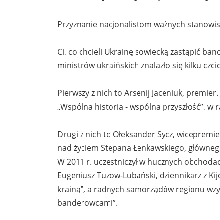
Przyznanie nacjonalistom ważnych stanowis
Ci, co chcieli Ukrainę sowiecką zastąpić 
ministrów ukraińskich znalazło się kilku czcic
Pierwszy z nich to Arsenij Jaceniuk, premie
„Wspólna historia - wspólna przyszłość”, 
Drugi z nich to Ołeksander Sycz, wicepremie
nad życiem Stepana Łenkawskiego, główneg
W 2011 r. uczestniczył w hucznych obchodach
Eugeniusz Tuzow-Lubański, dziennikarz z K
krainą”, a radnych samorządów regionu wzy
banderowcami”.