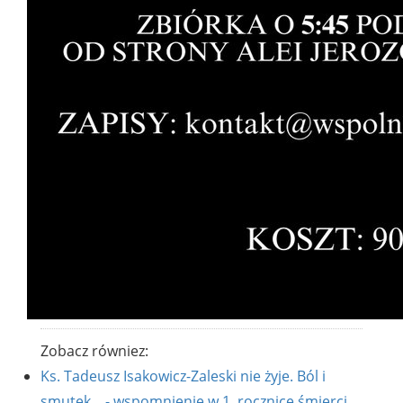
Zobacz równiez:
Ks. Tadeusz Isakowicz-Zaleski nie żyje. Ból i
smutek... - wspomnienie w 1. rocznicę śmierci