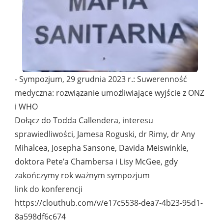
- Sympozjum, 29 grudnia 2023 r.: Suwerenność
medyczna: rozwiązanie umożliwiające wyjście z ONZ
i WHO
Dołącz do Todda Callendera, interesu
sprawiedliwości, Jamesa Roguski, dr Rimy, dr Any
Mihalcea, Josepha Sansone, Davida Meiswinkle,
doktora Pete’a Chambersa i Lisy McGee, gdy
zakończymy rok ważnym sympozjum
link do konferencji
https://clouthub.com/v/e17c5538-dea7-4b23-95d1-
8a598df6c674