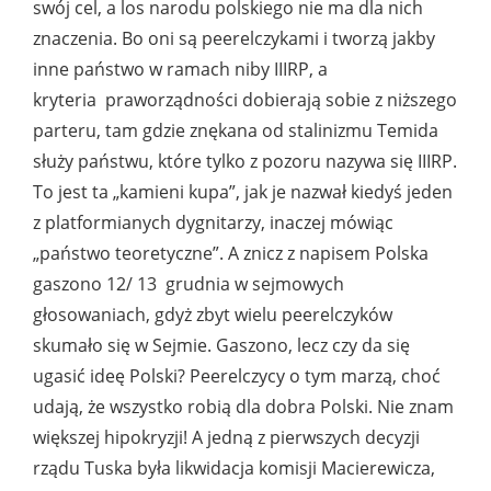
swój cel, a los narodu polskiego nie ma dla nich
znaczenia. Bo oni są peerelczykami i tworzą jakby
inne państwo w ramach niby IIIRP, a
kryteria praworządności dobierają sobie z niższego
parteru, tam gdzie znękana od stalinizmu Temida
służy państwu, które tylko z pozoru nazywa się IIIRP.
To jest ta „kamieni kupa”, jak je nazwał kiedyś jeden
z platformianych dygnitarzy, inaczej mówiąc
„państwo teoretyczne”. A znicz z napisem Polska
gaszono 12/ 13 grudnia w sejmowych
głosowaniach, gdyż zbyt wielu peerelczyków
skumało się w Sejmie. Gaszono, lecz czy da się
ugasić ideę Polski? Peerelczycy o tym marzą, choć
udają, że wszystko robią dla dobra Polski. Nie znam
większej hipokryzji! A jedną z pierwszych decyzji
rządu Tuska była likwidacja komisji Macierewicza,