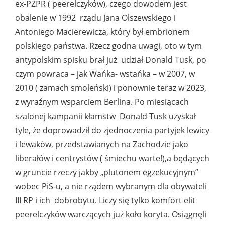
ex-PZPR ( peerelczyków), czego dowodem jest
obalenie w 1992 rządu Jana Olszewskiego i
Antoniego Macierewicza, który był embrionem
polskiego państwa. Rzecz godna uwagi, oto w tym
antypolskim spisku brał już udział Donald Tusk, po
czym powraca – jak Wańka- wstańka – w 2007, w
2010 ( zamach smoleński) i ponownie teraz w 2023,
z wyraźnym wsparciem Berlina. Po miesiącach
szalonej kampanii kłamstw Donald Tusk uzyskał
tyle, że doprowadził do zjednoczenia partyjek lewicy
i lewaków, przedstawianych na Zachodzie jako
liberałów i centrystów ( śmiechu warte!),a będących
w gruncie rzeczy jakby „plutonem egzekucyjnym”
wobec PiS-u, a nie rządem wybranym dla obywateli
III RP i ich dobrobytu. Liczy się tylko komfort elit
peerelczyków warczących już koło koryta. Osiągnęli