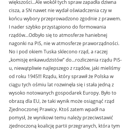
większości...Ale wokół tych spraw zapadła dziwna
cisza, a SN nawet nie wydał oświadczenia czy w
końcu wybory przeprowadzono zgodnie z prawem.
I nader szybko przystąpiono do formowania
rządów...Odbyło się to atmosferze haniebnej
nagonki na PiS, nie w atmosferze praworządności.
No i pod okiem Tuska sklecono rząd, a raczej
„komisję enkawudzistów” do...rozliczenia rządu PiS-
u, niewątpliwie najlepszego z rządów, jaki mieliśmy
od roku 1945!!! Rządu, który sprawił że Polska w
ciągu tych ośmiu lat rozwinęła się i stała jedną z
wysoko notowanych gospodarek Europy. Było to
obrazą dla EU, że taki wynik może osiągnąć rząd
Zjednoczonej Prawicy. Ktoś zatem wpadł na
pomysł, że wynikowi temu należy przeciwstawić
zjednoczoną koalicję partii przegranych, która tym