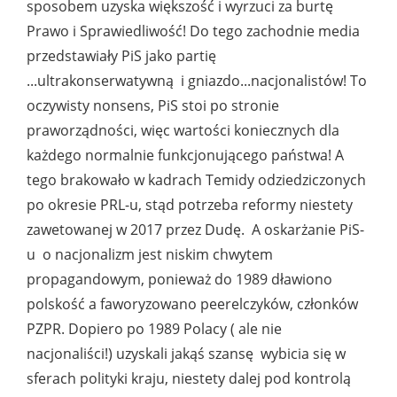
sposobem uzyska większość i wyrzuci za burtę
Prawo i Sprawiedliwość! Do tego zachodnie media
przedstawiały PiS jako partię
...ultrakonserwatywną i gniazdo...nacjonalistów! To
oczywisty nonsens, PiS stoi po stronie
praworządności, więc wartości koniecznych dla
każdego normalnie funkcjonującego państwa! A
tego brakowało w kadrach Temidy odziedziczonych
po okresie PRL-u, stąd potrzeba reformy niestety
zawetowanej w 2017 przez Dudę. A oskarżanie PiS-
u o nacjonalizm jest niskim chwytem
propagandowym, ponieważ do 1989 dławiono
polskość a faworyzowano peerelczyków, członków
PZPR. Dopiero po 1989 Polacy ( ale nie
nacjonaliści!) uzyskali jakąś szansę wybicia się w
sferach polityki kraju, niestety dalej pod kontrolą