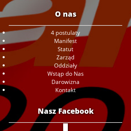
O nas
4 postulaty
Manifest
Statut
Zarząd
Oddziały
Wstąp do Nas
Darowizna
Kontakt
Nasz Facebook