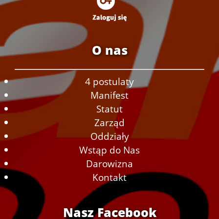
O nas
4 postulaty
Manifest
Statut
Zarząd
Oddziały
Wstąp do Nas
Darowizna
Kontakt
Nasz Facebook