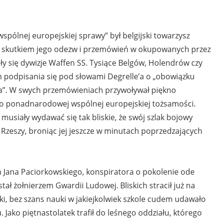
spólnej europejskiej sprawy” był belgijski towarzysz
to skutkiem jego odezw i przemówień w okupowanych przez
 się dywizje Waffen SS. Tysiące Belgów, Holendrów czy
 podpisania się pod słowami Degrelle’a o „obowiązku
a”. W swych przemówieniach przywoływał piękno
 do ponadnarodowej wspólnej europejskiej tożsamości.
 musiały wydawać się tak bliskie, że swój szlak bojowy
 Rzeszy, broniąc jej jeszcze w minutach poprzedzających
m Jana Paciorkowskiego, konspiratora o pokolenie ode
tał żołnierzem Gwardii Ludowej. Bliskich stracił już na
eki, bez szans nauki w jakiejkolwiek szkole cudem udawało
. Jako piętnastolatek trafił do leśnego oddziału, którego