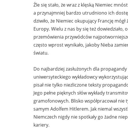
Źle się stało, że wraz z klęską Niemiec mn
a przynajmniej bardzo utrudniono ich dostę
dziwiło, że Niemiec okupujący Francję mógł ż
Europy. Wielu z nas by się też dowiedziało, od
przemówienia przywódców najpotworniejsze
często wprost wynikało, jakoby Nieba zamierz
światu.
Do najbardziej zasłużonych dla propagandy Tr
uniwersyteckiego wykładowcy wykorzystujący
pisał nie tylko niezliczone teksty propagand
Jego pełne pięknych słów wykłady transmit
gramofonowych. Blisko współpracował nie t
samym Adolfem Hitlerem. Jak niemal wszyst
Niemczech nigdy nie spotkały go żadne niepr
kariery.