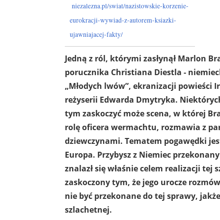
niezalezna.pl/swiat/nazistowskie-korzenie-
eurokracji-wywiad-z-autorem-ksiazki-
ujawniajacej-fakty/
Jedną z ról, którymi zasłynął Marlon Br
porucznika Christiana Diestla - niemie
„Młodych lwów”, ekranizacji powieści 
reżyserii Edwarda Dmytryka. Niektóryc
tym zaskoczyć może scena, w której Br
rolę oficera wermachtu, rozmawia z pa
dziewczynami. Tematem pogawędki jes
Europa. Przybysz z Niemiec przekonany j
znalazł się właśnie celem realizacji tej sz
zaskoczony tym, że jego urocze rozmów
nie być przekonane do tej sprawy, jakże 
szlachetnej.