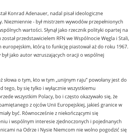
ostał Konrad Adenauer, nadal pisał ideologiczne
ny. Niezmiennie - był mistrzem wywodów przepełnionych
ólnych wartości. Słynął jako rzecznik polityki opartej na
został przedstawicielem RFN we Wspólnocie Węgla i Stali,
uropejskim, którą to funkcję piastował aż do roku 1967.
 był jako autor wzruszających oracji o wspólnej
eż słowa o tym, kto w tym „unijnym raju” powołany jest do
d tego, by się tylko i wyłącznie wszystkiemu
zede wszystkim Polacy, bo i często okazywało się, że
amiętanego z ojców Unii Europejskiej, jakieś granice w
ały być. Równocześnie z niekończącymi się
niu i wspólnym interesie zjednoczonych i pojednanych
ranicami na Odrze i Nysie Niemcom nie wolno pogodzić się