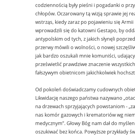
codziennością były pieśni i pogadanki o pr
chłopów. Oczarowany tą wizją sprawie jej real
wstrząs, kiedy zaraz po pojawieniu się Armii
wprowadzili się do katowni Gestapo, by odd
antypolskim od tych, z jakich słynęli poprze
przerwy mówili o wolności, o nowej szczęśliw
jak bardzo oszukali mnie komuniści, udający
prześwietlić prawdziwe znaczenie wszystkich
fałszywym obietnicom jakichkolwiek hochsz
Od pokoleń doświadczamy cudownych obietni
Likwidację naszego państwa nazywano „otac
na drzewach sprzyjających powstaniom - „z
nas komór gazowych i krematoriów wg niem
medycznym”. Głowy Bóg nam dał do myśleni
oszukiwać bez końca. Powyższe przykłady ś