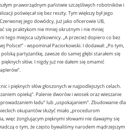
zyszłym praworządnym państwie szczęśliwych robotników i
izacji poświęcał się bez reszty. Tym większy był jego
 Czerwonej jego dowódcy, już jako oficerowie UB,
ać się praktykom nie mniej okrutnym i nie mniej
dni tego miejsca użytkownicy. „A przecież dopiero co bez
ej Polsce!” - wspominał Paciorkowski. I dodawał: „Po tym,
 polską partyzantkę, zawsze do samej głębi starałem się
 pięknych słów. I nigdy już nie dałem się omamić
taplerów”.
c i pięknych słów głoszonych w najpodlejszych celach.
zaniem opieką”. Palenie dworów i wiosek oraz wieszanie
aprowadzaniem ładu” lub „uspokajaniem”. Zbudowanie dla
ieckich okupantów służyć miało „procedurom
a, więc żonglującym pięknymi słowami nie dawajmy się
wiadczą o tym, że często bywaliśmy narodem mądrzejszym