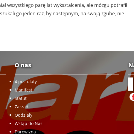
iał wszystkiego parę lat wykształcenia, ale mózgu potrafił
oszukali go jeden raz, by następnym, na swoją zgubę, nie
O nas
N
4 postulaty
Manifest
Statut
Zarząd
Oddziały
Wstąp do Nas
Darowizna