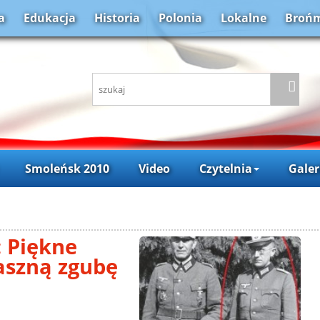
a
Edukacja
Historia
Polonia
Lokalne
Brońm
Smoleńsk 2010
Video
Czytelnia
Galer
: Piękne
aszną zgubę