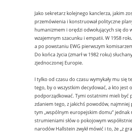
Jako sekretarz kolejnego kanclerza, jakim z
przemówienia i konstruował polityczne pla
humanizmem i orędzi odwołujących się do wsp
wzajemnym szacunku i empatii. W 1958 roku 
a po powstaniu EWG pierwszym komisarzem e
Do końca życia (zmarł w 1982 roku) słuchany
zjednoczonej Europie.
I tylko od czasu do czasu wymykały mu się t
tego, by o wszystkim decydować, a kto jest o
podporządkować. Tymi ostatnimi mieli być pr
zdaniem tego, z jakichś powodów, najmniej p
tym „wspólnym europejskim domu” jednak mi
strumieniami słów o pokojowym współistnie
narodów Hallstein zwykł mówić i to, że „z g