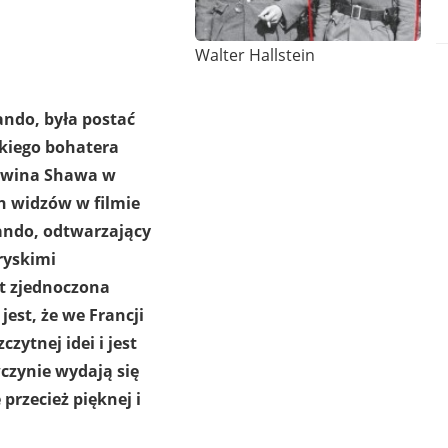
Walter Hallstein
ando, była postać
ckiego bohatera
Irwina Shawa w
h widzów w filmie
ando, odtwarzający
ryskimi
t zjednoczona
est, że we Francji
czytnej idei i jest
czynie wydają się
przecież pięknej i