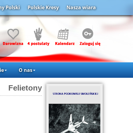
y Polski
Polskie Kresy
Nasza wiara
ie
O nas
Felietony