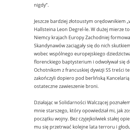
nigdy”.
Jeszcze bardziej złotoustym orędownikiem „w
Hallsteina Leon Degrel-le. W dużej mierze 
Niemcy krajach Europy Zachodniej formowały
Skandynawów zaciągały się do nich skutkiem
wobec wspólnego europejskiego dziedzictw
florenckiego baptysterium i odwoływał się
Ochotnikom z francuskiej dywizji SS treści te
zakończyli dopiero pod berlińską Kancelarią
ostateczne zawieszenie broni.
Działając w Solidarności Walczącej poznałe
mnie starszego, który opowiedział mi, jak zos
początku wojny. Bez czyjejkolwiek stałej opi
mu się przetrwać kolejne lata terroru i głodu