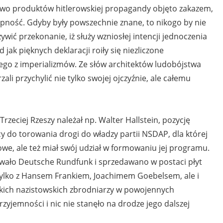
óstwo produktów hitlerowskiej propagandy objęto zakazem,
pność. Gdyby były powszechnie znane, to nikogo by nie
ywić przekonanie, iż służy wzniosłej intencji jednoczenia
 jak pięknych deklaracji roiły się niezliczone
go z imperializmów. Ze słów architektów ludobójstwa
ali przychylić nie tylko swojej ojczyźnie, ale całemu
zeciej Rzeszy należał np. Walter Hallstein, pozycję
 do torowania drogi do władzy partii NSDAP, dla której
owe, ale też miał swój udział w formowaniu jej programu.
owało Deutsche Rundfunk i sprzedawano w postaci płyt
ylko z Hansem Frankiem, Joachimem Goebelsem, ale i
kich nazistowskich zbrodniarzy w powojennych
zyjemności i nic nie stanęło na drodze jego dalszej