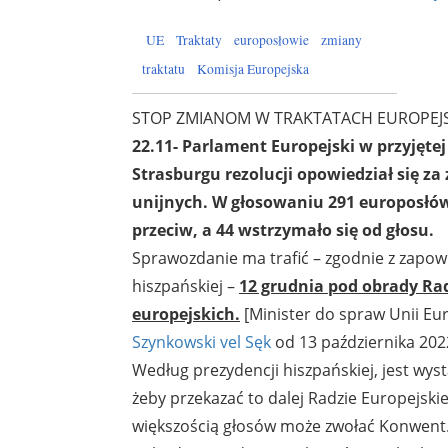
UE
Traktaty
europosłowie
zmiany
traktatu
Komisja Europejska
STOP ZMIANOM W TRAKTATACH EUROPEJSK
22.11- Parlament Europejski w przyjęte
Strasburgu rezolucji opowiedział się z
unijnych. W głosowaniu 291 europosłów
przeciw, a 44 wstrzymało się od głosu.
Sprawozdanie ma trafić – zgodnie z zapow
hiszpańskiej –
12 grudnia pod obrady Ra
europejskich.
[Minister do spraw Unii Eur
Szynkowski vel Sęk
od 13 października 202
Według prezydencji hiszpańskiej, jest wys
żeby przekazać to dalej Radzie Europejskie
większością głosów może zwołać Konwent