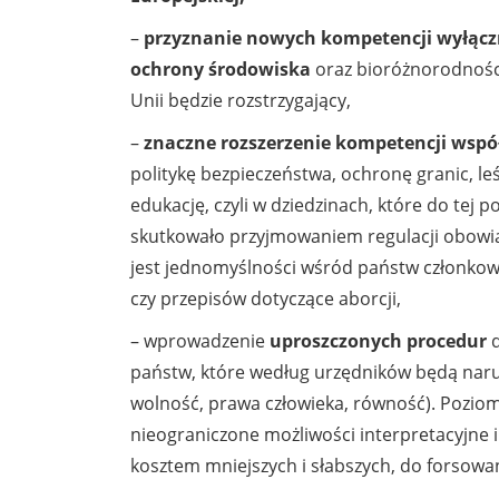
–
przyznanie
nowych kompetencji wyłączn
ochrony środowiska
oraz bioróżnorodności,
Unii będzie rozstrzygający,
–
znaczne rozszerzenie kompetencji wspó
politykę bezpieczeństwa, ochronę granic, le
edukację, czyli w dziedzinach, które do tej
skutkowało przyjmowaniem regulacji obowiąz
jest jednomyślności wśród państw członkow
czy przepisów dotyczące aborcji,
– wprowadzenie
uproszczonych procedur
państw, które według urzędników będą nar
wolność, prawa człowieka, równość). Poziom 
nieograniczone możliwości interpretacyjne 
kosztem mniejszych i słabszych, do forsowan