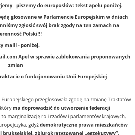
żyjemy - piszemy do europosłów: tekst apelu poniżej.
 będą głosowane w Parlamencie Europejskim w dniach
winniśmy zgłosić swój brak zgody na ten zamach na
renność Polski!!!
ty maili - poniżej.
ail.com
Apel w sprawie zablokowania proponowanych
zmian
raktacie o funkcjonowaniu Unii Europejskiej
 Europejskiego przegłosowała zgodę na zmianę Traktatów
 który
ma doprowadzić do utworzenie federacji
 to marginalizację roli rządów i parlamentów krajowych,
Europejczyka, gdyż
demokratyczne prawa mieszkańców
i brukselskiej, zbiurokratyzowanej „egzekutywy”
.