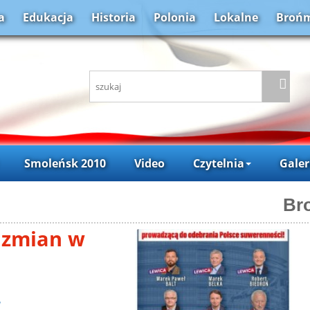
a
Edukacja
Historia
Polonia
Lokalne
Brońm
Smoleńsk 2010
Video
Czytelnia
Galer
Br
 zmian w
a