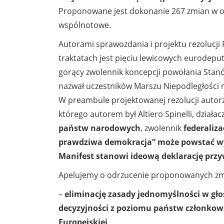
Proponowane jest dokonanie 267 zmian w ob
wspólnotowe.
Autorami sprawozdania i projektu rezolucji
traktatach jest pięciu lewicowych eurodeput
gorący zwolennik koncepcji powołania Stan
nazwał uczestników Marszu Niepodległości 
W preambule projektowanej rezolucji autorzy
którego autorem był Altiero Spinelli, działa
państw narodowych
, zwolennik
federaliz
prawdziwa demokracja” może powstać wy
Manifest stanowi ideową deklarację prz
Apelujemy o odrzucenie proponowanych zmian
–
eliminację zasady jednomyślności w gło
decyzyjności z poziomu państw członkow
Europejskiej,