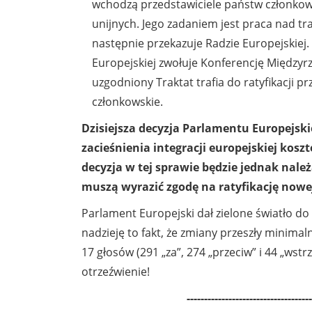
wchodzą przedstawiciele państw członkowsk
unijnych. Jego zadaniem jest praca nad tr
następnie przekazuje Radzie Europejskiej
Europejskiej zwołuje Konferencję Między
uzgodniony Traktat trafia do ratyfikacji p
członkowskie.
Dzisiejsza decyzja Parlamentu Europejsk
zacieśnienia integracji europejskiej ko
decyzja w tej sprawie będzie jednak nale
muszą wyrazić zgodę na ratyfikację nowej
Parlament Europejski dał zielone światło do
nadzieję to fakt, że zmiany przeszły minima
17 głosów (291 „za”, 274 „przeciw” i 44 „wst
otrzeźwienie!
------------------------------------