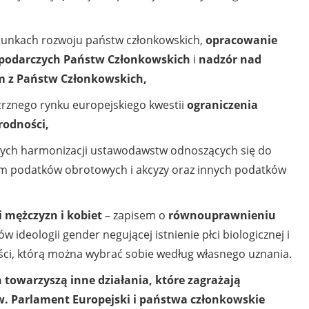
runkach rozwoju państw członkowskich,
opracowanie
spodarczych Państw Członkowskich
i
nadzór nad
m z Państw Członkowskich,
trznego rynku europejskiego kwestii
ograniczenia
rodności,
cych harmonizacji ustawodawstw odnoszących się do
ym podatków obrotowych i akcyzy oraz innych podatków
 mężczyzn i kobiet
– zapisem o
równouprawnieniu
 ideologii gender negującej istnienie płci biologicznej i
ści, którą można wybrać sobie według własnego uznania.
towarzyszą inne działania, które zagrażają
. Parlament Europejski i państwa członkowskie