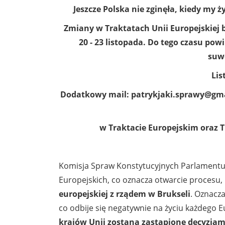
Jeszcze Polska nie zginęła, kiedy my 
Zmiany w Traktatach Unii Europejskiej
20 - 23 listopada. Do tego czasu po
suwe
Lis
Dodatkowy mail: patrykjaki.sprawy@gm
w Traktacie Europejskim oraz T
Komisja Spraw Konstytucyjnych Parlamentu
Europejskich, co oznacza otwarcie procesu,
europejskiej z rządem w Brukseli
. Oznacza
co odbije się negatywnie na życiu każdego 
krajów Unii zostaną zastąpione decyzjam