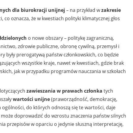
ych dla biurokracji unijnej
– na przykład w
zakresie
 co oznacza, że w kwestiach polityki klimatycznej głos
łdzielonych
o nowe obszary – politykę zagraniczną,
śnictwo, zdrowie publiczne, obronę cywilną, przemysł i
 pory były prerogatywą państw członkowskich, co będzie
ujących wszystkie kraje, nawet w kwestiach, gdzie brak
skich, jak w przypadku programów nauczania w szkołach
dotyczących
zawieszania w prawach członka
tych
uszały
wartości unijne
(praworządność, demokrację,
ogólności, do których odnoszą się te wartości, daje
i może doprowadzić do wzrostu znaczenia państw silnych
ia przepisów w oparciu o jedynie słuszną interpretację,