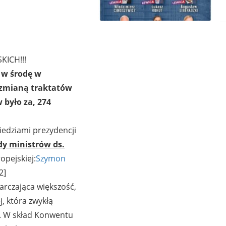
ICH!!!
j w środę w
a zmianą traktatów
 było za, 274
iedziami prezydencji
dy ministrów ds.
opejskiej:
Szymon
2]
tarczająca większość,
j, która zwykłą
. W skład Konwentu