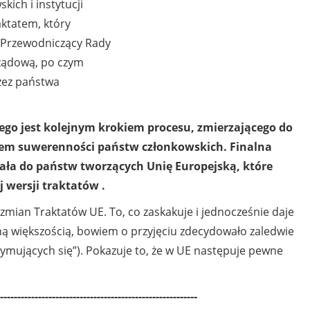
ich i instytucji
aktatem, który
. Przewodniczący Rady
rządową, po czym
rzez państwa
iego jest kolejnym krokiem procesu, zmierzającego do
sztem suwerenności państw członkowskich. Finalna
żała do państw tworzących Unię Europejską, które
 wersji traktatów .
 zmian Traktatów UE. To, co zaskakuje i jednocześnie daje
lną większością, bowiem o przyjęciu zdecydowało zaledwie
rzymujących się”). Pokazuje to, że w UE następuje pewne
---------------------------------------------------------