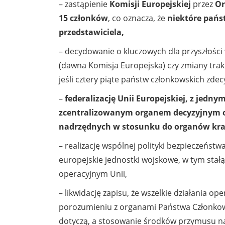
– zastąpienie
Komisji Europejskiej
przez
Or
15 członków
, co oznacza, że
niektóre pańs
przedstawiciela,
– decydowanie o
kluczowych dla przyszłoś
(dawna Komisja Europejska) czy zmiany trak
jeśli cztery piąte państw członkowskich zdecy
–
federalizację Unii Europejskiej, z jedn
zcentralizowanym organem decyzyjnym
nadrzędnych w stosunku do organów kr
– realizację wspólnej polityki bezpieczeńst
europejskie jednostki wojskowe, w tym sta
operacyjnym Unii,
– likwidację zapisu, że wszelkie działania 
porozumieniu z organami Państwa Członkow
dotyczą, a stosowanie środków przymusu na