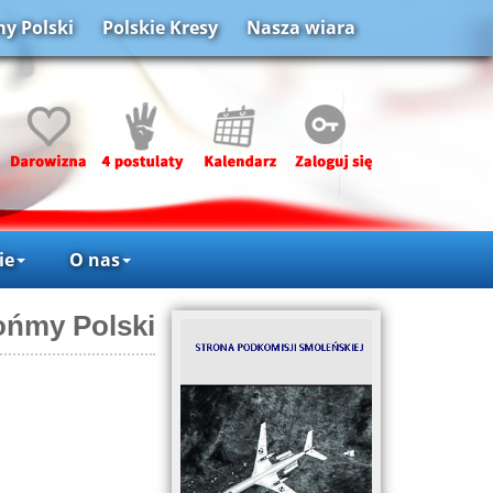
y Polski
Polskie Kresy
Nasza wiara
ie
O nas
ońmy Polski