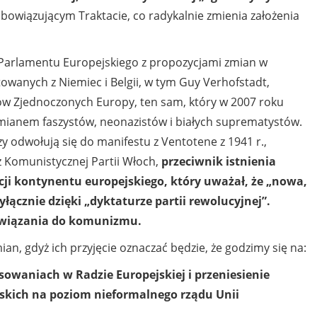
owiązującym Traktacie, co radykalnie zmienia założenia
 Parlamentu Europejskiego z propozycjami zmian w
owanych z Niemiec i Belgii, w tym Guy Verhofstadt,
ów Zjednoczonych Europy, ten sam, który w 2007 roku
mianem faszystów, neonazistów i białych suprematystów.
 odwołują się do manifestu z Ventotene z 1941 r.,
cz Komunistycznej Partii Włoch,
przeciwnik istnienia
acji kontynentu europejskiego, który uważał, że „nowa,
łącznie dzięki
„dyktaturze partii rewolucyjnej”.
ywiązania do komunizmu.
, gdyż ich przyjęcie oznaczać będzie, że godzimy się na:
sowaniach w Radzie Europejskiej i przeniesienie
skich na poziom nieformalnego rządu Unii