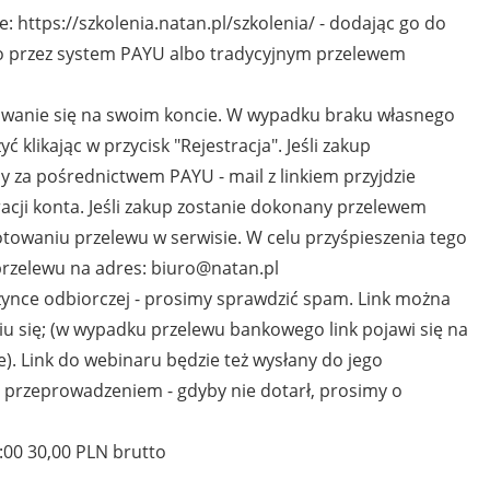
: https://szkolenia.natan.pl/szkolenia/ - dodając go do
lbo przez system PAYU albo tradycyjnym przelewem
owanie się na swoim koncie. W wypadku braku własnego
ć klikając w przycisk "Rejestracja". Jeśli zakup
 za pośrednictwem PAYU - mail z linkiem przyjdzie
acji konta. Jeśli zakup zostanie dokonany przelewem
otowaniu przelewu w serwisie. W celu przyśpieszenia tego
rzelewu na adres: biuro@natan.pl
krzynce odbiorczej - prosimy sprawdzić spam. Link można
u się; (w wypadku przelewu bankowego link pojawi się na
. Link do webinaru będzie też wysłany do jego
 przeprowadzeniem - gdyby nie dotarł, prosimy o
:00 30,00 PLN brutto