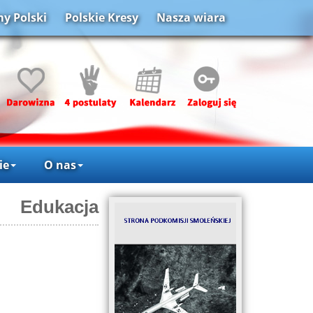
y Polski
Polskie Kresy
Nasza wiara
ie
O nas
Edukacja