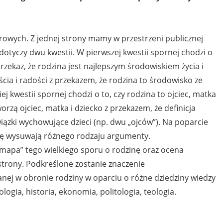
urowych. Z jednej strony mamy w przestrzeni publicznej
r dotyczy dwu kwestii. W pierwszej kwestii spornej chodzi o
 przekaz, że rodzina jest najlepszym środowiskiem życia i
ęścia i radości z przekazem, że rodzina to środowisko ze
j kwestii spornej chodzi o to, czy rodzina to ojciec, matka
worzą ojciec, matka i dziecko z przekazem, że definicja
zki wychowujące dzieci (np. dwu „ojców”). Na poparcie
nę wysuwają różnego rodzaju argumenty.
mapa” tego wielkiego sporu o rodzinę oraz ocena
strony. Podkreślone zostanie znaczenie
nej w obronie rodziny w oparciu o różne dziedziny wiedzy
ologia, historia, ekonomia, politologia, teologia.