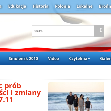
a
Edukacja
Historia
Polonia
Lokalne
Brońm
Smoleńsk 2010
Video
Czytelnia
Galer
c prób
ci i zmiany
 7.11