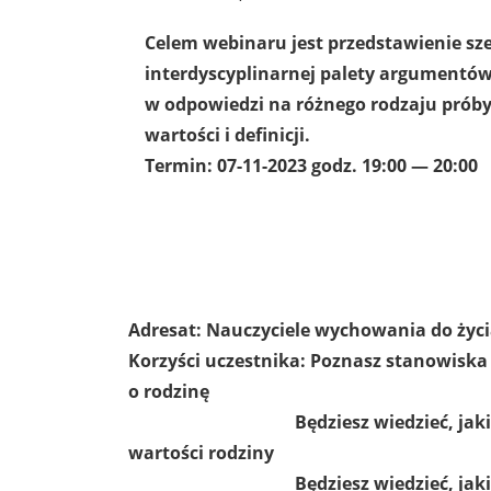
Celem webinaru jest przedstawienie sze
interdyscyplinarnej palety argumentów
w odpowiedzi na różnego rodzaju próby
wartości i definicji.
Termin:
07-11-2023 godz. 19:00 — 20:00
Adresat: Nauczyciele wychowania do życia 
Korzyści uczestnika:
Poznasz stanowiska i
o rodzinę
Będziesz wiedzieć, jakimi argu
wartości rodziny
Będziesz wiedzieć, jakimi argu