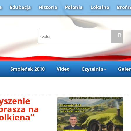
a
Edukacja
Historia
Polonia
Lokalne
Brońm
Smoleńsk 2010
Video
Czytelnia
Galer
yszenie
aprasza na
Tolkiena”