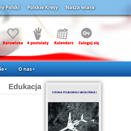
y Polski
Polskie Kresy
Nasza wiara
ie
O nas
Edukacja