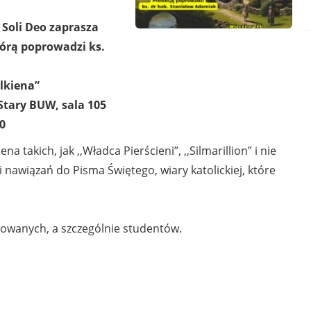
 Soli Deo zaprasza
którą poprowadzi ks.
lkiena”
tary BUW, sala 105
30
ena takich, jak ,,Władca Pierścieni”, ,,Silmarillion” i nie
 nawiązań do Pisma Świętego, wiary katolickiej, które
sowanych, a szczególnie studentów.