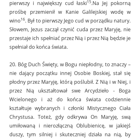
15
pierwszy i największy cud łaski
.Na Jej pokorną
prośbę przemienił w Kanie Galilejskiej wodę w
16
wino
. Był to pierwszy Jego cud w porządku natury.
Słowem, Jezus zaczął czynić cuda przez Maryję, nie
przestaje ich spełniać przez Nią i przez Nią będzie je
spełniał do końca świata.
20. Bóg Duch Święty, w Bogu niepłodny, to znaczy –
nie dający początku innej Osobie Boskiej, stał się
płodny przez Maryję, którą poślubił. Z Nią i w Niej, i
przez Nią ukształtował swe Arcydzieło - Boga
Wcielonego i aż do końca świata codziennie
kształtuje wybranych i członki Mistycznego Ciała
Chrystusa. Toteż, gdy odkrywa On Maryję, swą
umiłowaną i nierozłączną Oblubienicę, w jakiejś
duszy, tym silniej i skuteczniej działa na nią, by