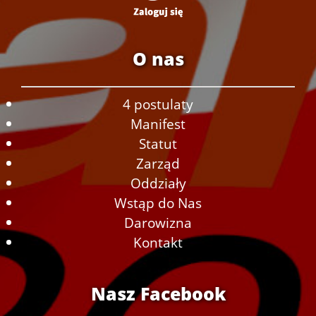
O nas
4 postulaty
Manifest
Statut
Zarząd
Oddziały
Wstąp do Nas
Darowizna
Kontakt
Nasz Facebook