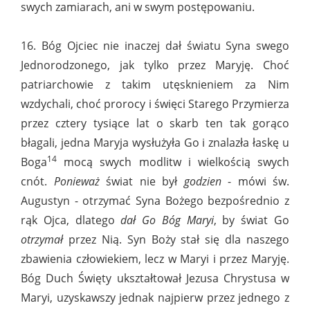
swych zamiarach, ani w swym postępowaniu.
16. Bóg Ojciec nie inaczej dał światu Syna swego
Jednorodzonego, jak tylko przez Maryję. Choć
patriarchowie z takim utęsknieniem za Nim
wzdychali, choć prorocy i święci Starego Przymierza
przez cztery tysiące lat o skarb ten tak gorąco
błagali, jedna Maryja wysłużyła Go i znalazła łaskę u
14
Boga
mocą swych modlitw i wielkością swych
cnót.
Ponieważ
świat nie był
godzien
- mówi św.
Augustyn - otrzymać Syna Bożego bezpośrednio z
rąk Ojca, dlatego
dał Go Bóg Maryi
, by świat Go
otrzymał
przez Nią. Syn Boży stał się dla naszego
zbawienia człowiekiem, lecz w Maryi i przez Maryję.
Bóg Duch Święty ukształtował Jezusa Chrystusa w
Maryi, uzyskawszy jednak najpierw przez jednego z