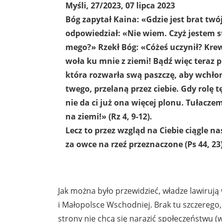
Myśli, 27/2023, 07 lipca 2023
Bóg zapytał Kaina: «Gdzie jest brat twó
odpowiedział: «Nie wiem. Czyż jestem 
mego?» Rzekł Bóg: «Cóżeś uczynił? Kre
woła ku mnie z ziemi! Bądź więc teraz pr
która rozwarła swą paszczę, aby wchło
twego, przelaną przez ciebie. Gdy rolę t
nie da ci już ona więcej plonu. Tułaczem
na ziemi!» (Rz 4, 9-12).
Lecz to przez wzgląd na Ciebie ciągle n
za owce na rzeź przeznaczone (Ps 44, 23)
Jak można było przewidzieć, władze lawiruj
i Małopolsce Wschodniej. Brak tu szczerego,
strony nie chcą się narazić społeczeństwu (w