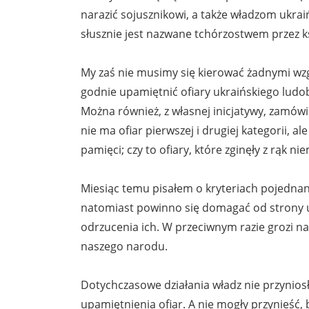
narazić sojusznikowi, a także władzom ukra
słusznie jest nazwane tchórzostwem przez ks
My zaś nie musimy się kierować żadnymi wzgl
godnie upamiętnić ofiary ukraińskiego lud
Można również, z własnej inicjatywy, zam
nie ma ofiar pierwszej i drugiej kategorii,
pamięci; czy to ofiary, które zginęły z rąk ni
Miesiąc temu pisałem o kryteriach pojednan
natomiast powinno się domagać od strony uk
odrzucenia ich. W przeciwnym razie grozi n
naszego narodu.
Dotychczasowe działania władz nie przynios
upamiętnienia ofiar. A nie mogły przynieść,