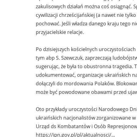
zakulisowych działań można coś osiągnąć. S
cywilizacji chrześcijańskiej (a nawet nie tylk
pochować. Jeśli władza danego kraju tego nie
przyjacielskie relacje.
Po dzisiejszych kościelnych uroczystościach
tym abp S. Szewczuk, zaprzeczają ludobójs
sugerując, że była to obustronna tragedia
udokumentować, organizacje ukraińskich na
dołączyli do mordowania Polaków. Blokowani
może być powodowane obawami przed ujawn
Oto przykłady uroczystości Narodowego Dn
ukraińskich nacjonalistów zorganizowane w 
Urząd ds Kombatantów i Osób Represjonowan
https://ipn.gov.pl/pl/aktualnosci/...