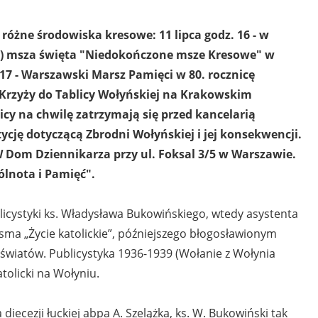
óżne środowiska kresowe: 11 lipca godz. 16 - w
yży) msza święta "Niedokończone msze Kresowe" w
7 - Warszawski Marsz Pamięci w 80. rocznicę
 Krzyży do Tablicy Wołyńskiej na Krakowskim
cy na chwilę zatrzymają się przed kancelarią
ycję dotyczącą Zbrodni Wołyńskiej i jej konsekwencji.
 Dom Dziennikarza przy ul. Foksal 3/5 w Warszawie.
lnota i Pamięć".
licystyki ks. Władysława Bukowińskiego, wtedy asystenta
a pisma „Życie katolickie”, późniejszego błogosławionym
 światów. Publicystyka 1936-1939 (Wołanie z Wołynia
atolicki na Wołyniu.
diecezji łuckiej abpa A. Szelążka, ks. W. Bukowiński tak