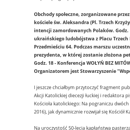
Obchody społeczne, zorganizowane przez r
kościele św. Aleksandra (Pl. Trzech Krz
intencji zamordowanych Polaków. Godz. 1
ukraińskiego ludobójstwa z Placu Trzech
Przedmieściu 64. Podczas marszu uczestni
prezydenta, w której zostanie złożona pet
Godz. 18 - Konferencja WOŁYŃ BEZ MITÓW
Organizatorem jest Stowarzyszenie "Wspó
I jeszcze chciałbym przytoczyć fragment pub
Akcji Katolickiej diecezji łuckiej i redaktor
Kościoła katolickiego: Na pograniczu dwóch
2016), jak dynamicznie rozwijał się Kościół K
Na uroczystość 50-lecia kapłaństwa pasterza 