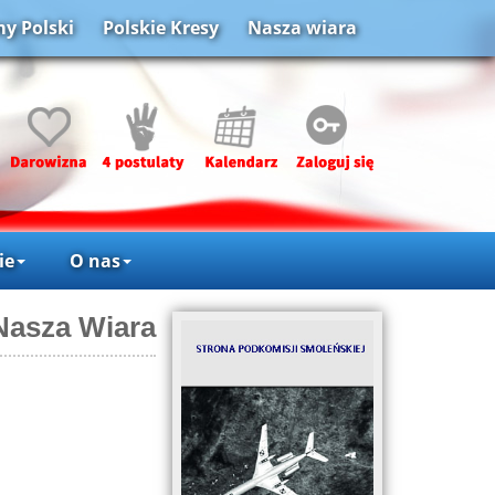
y Polski
Polskie Kresy
Nasza wiara
ie
O nas
Nasza Wiara