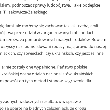
ińskim, podnosząc sprawy ludobójstwa. Takie podejście
. T. Isakowicza-Zaleskiego.
ędami, ale możemy się zachować tak jak trzeba, czyli
obójstwa przez udział w zorganizowanych obchodach.
ówić msze św. za pomordowanych naszych rodaków. Bowiem
 ale wszyscy nasi pomordowani rodacy mają prawo do naszej
emieckich, czy sowieckich, czy ukraińskich, czy jeszcze inne.
ia; nie zostały one wypełnione. Państwo polskie
raińskiej oceny działań nacjonalistów ukraińskich i
am powrót do tych metod i stanowi zagrożenie dla
ły żadnych widocznych rezultatów w sprawie
 bo są oparte na błędnych założeniach, że drogą