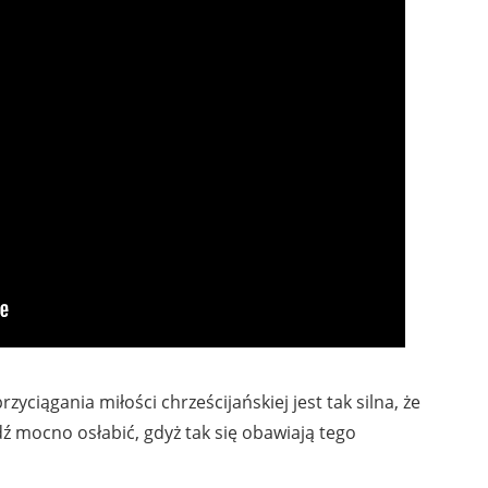
yciągania miłości chrześcijańskiej jest tak silna, że
dź mocno osłabić, gdyż tak się obawiają tego