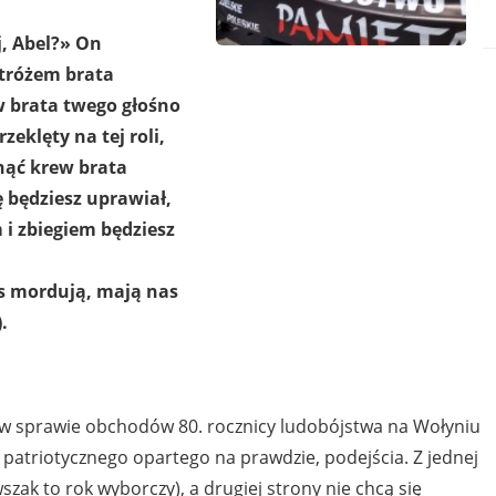
j, Abel?» On
stróżem brata
w brata twego głośno
zeklęty na tej roli,
nąć krew brata
ę będziesz uprawiał,
 i zbiegiem będziesz
as mordują, mają nas
.
ą w sprawie obchodów 80. rocznicy ludobójstwa na Wołyniu
 patriotycznego opartego na prawdzie, podejścia. Z jednej
szak to rok wyborczy), a drugiej strony nie chcą się