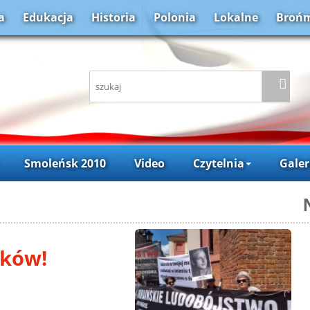
a
Edukacja
Historia
Polonia
Lokalne
Brońm
Smoleńsk 2010
Video
Czytelnia
Galer
ków!