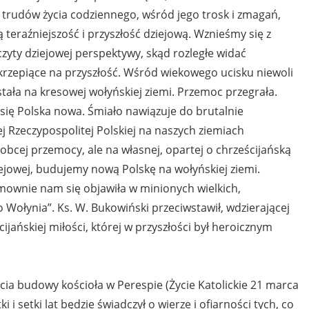
ód trudów życia codziennego, wśród jego trosk i zmagań,
 teraźniejszość i przyszłość dziejową. Wznieśmy się z
czyty dziejowej perspektywy, skąd rozległe widać
 krzepiące na przyszłość. Wśród wiekowego ucisku niewoli
stała na kresowej wołyńskiej ziemi. Przemoc przegrała.
się Polska nowa. Śmiało nawiązuje do brutalnie
 Rzeczypospolitej Polskiej na naszych ziemiach
bcej przemocy, ale na własnej, opartej o chrześcijańską
ziejowej, budujemy nową Polskę na wołyńskiej ziemi.
ymownie nam się objawiła w minionych wielkich,
o Wołynia”. Ks. W. Bukowiński przeciwstawił, wdzierającej
ijańskiej miłości, której w przyszłości był heroicznym
ęcia budowy kościoła w Perespie (Życie Katolickie 21 marca
i i setki lat będzie świadczył o wierze i ofiarności tych, co