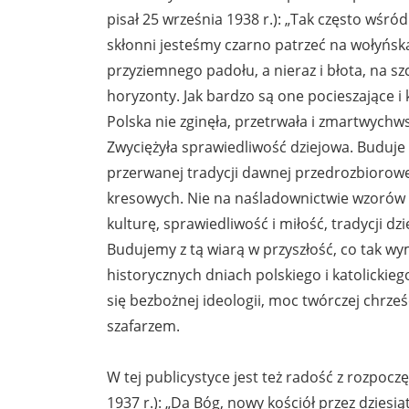
pisał 25 września 1938 r.): „Tak często wśr
skłonni jesteśmy czarno patrzeć na wołyńską
przyziemnego padołu, a nieraz i błota, na sz
horyzonty. Jak bardzo są one pocieszające i
Polska nie zginęła, przetrwała i zmartwychw
Zwyciężyła sprawiedliwość dziejowa. Buduje 
przerwanej tradycji dawnej przedrozbiorowej
kresowych. Nie na naśladownictwie wzorów o
kulturę, sprawiedliwość i miłość, tradycji d
Budujemy z tą wiarą w przyszłość, co tak w
historycznych dniach polskiego i katolickieg
się bezbożnej ideologii, moc twórczej chrześc
szafarzem.
W tej publicystyce jest też radość z rozpocz
1937 r.): „Da Bóg, nowy kościół przez dziesiątk