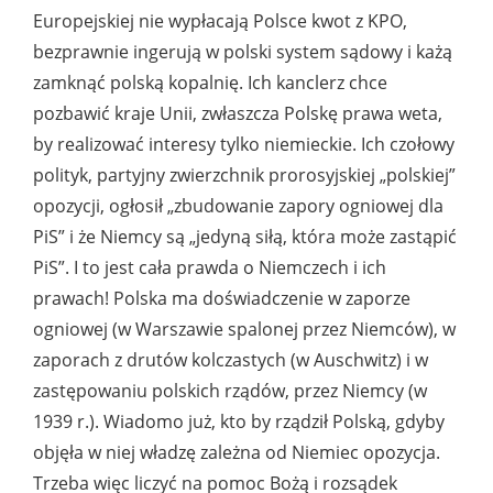
Europejskiej nie wypłacają Polsce kwot z KPO,
bezprawnie ingerują w polski system sądowy i każą
zamknąć polską kopalnię. Ich kanclerz chce
pozbawić kraje Unii, zwłaszcza Polskę prawa weta,
by realizować interesy tylko niemieckie. Ich czołowy
polityk, partyjny zwierzchnik prorosyjskiej „polskiej”
opozycji, ogłosił „zbudowanie zapory ogniowej dla
PiS” i że Niemcy są „jedyną siłą, która może zastąpić
PiS”. I to jest cała prawda o Niemczech i ich
prawach! Polska ma doświadczenie w zaporze
ogniowej (w Warszawie spalonej przez Niemców), w
zaporach z drutów kolczastych (w Auschwitz) i w
zastępowaniu polskich rządów, przez Niemcy (w
1939 r.). Wiadomo już, kto by rządził Polską, gdyby
objęła w niej władzę zależna od Niemiec opozycja.
Trzeba więc liczyć na pomoc Bożą i rozsądek