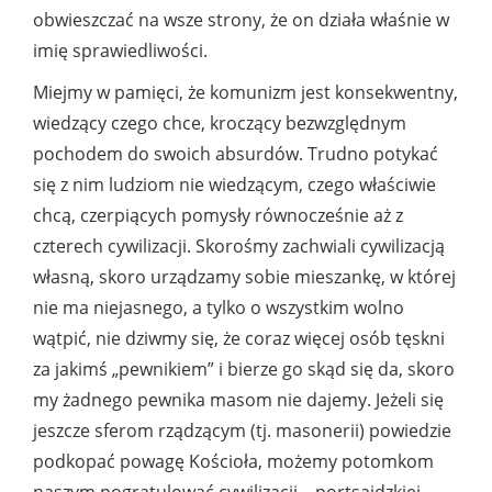
obwieszczać na wsze strony, że on działa właśnie w
imię sprawiedliwości.
Miejmy w pamięci, że komunizm jest konsekwentny,
wiedzący czego chce, kroczący bezwzględnym
pochodem do swoich absurdów. Trudno potykać
się z nim ludziom nie wiedzącym, czego właściwie
chcą, czerpiących pomysły równocześnie aż z
czterech cywilizacji. Skorośmy zachwiali cywilizacją
własną, skoro urządzamy sobie mieszankę, w której
nie ma niejasnego, a tylko o wszystkim wolno
wątpić, nie dziwmy się, że coraz więcej osób tęskni
za jakimś „pewnikiem” i bierze go skąd się da, skoro
my żadnego pewnika masom nie dajemy. Jeżeli się
jeszcze sferom rządzącym (tj. masonerii) powiedzie
podkopać powagę Kościoła, możemy potomkom
naszym pogratulować cywilizacji.., portsaidzkiej.