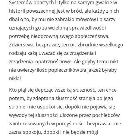
Systemów opartych li tylko na samym gwałcie w
historii powszechnej jest w bród, ale każdy z nich
dbał o to, by mu nie zabrakło mówców i pisarzy
uznających go za wcieloną sprawiedliwość i
potrzebę nieodzowną swego społeczeństwa.
Zdzierstwa, bezprawie, terror, zbrodnie wszelkiego
rodzaju każą uważać się za zrządzenia i
zrządzenia opatrznościowe. Ale gdyby temu nikt
nie uwierzył ilość popleczników zła jakżeż byłaby
nikła!
Kto piął się depcząc wszelką słuszność, ten chce
potem, by zdeptana słuszność stanęła po jego
stronie i nie uspokoi się, dopóki nie pojawią się
wywody tej słuszności ułożone przez pochlebców
zainteresowanych w pomyślności bezprawia…nie
zazna spokoju, dopóki i nie będzie mógł