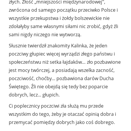
złych. Złość „mniejszości międzynarodowej'’,
zwrócona od samego początku przeciwko Polsce i
wszystkie przekupstwa i żołdy bolszewickie nie
zdołałyby same własnymi siłami nic zrobić, gdyż źli
sami nigdy niczego nie wytworzą.
Słusznie twierdził znakomity Kalinka, że jeden
poczciwy głupiec więcej wyrządzi złego państwu i
społeczeństwu niż setka łajdaków… zło pozbawione
jest mocy twórczej, a posiadają wszelka zacność,
poczciwość, choćby... pozbawiona darów Ducha
Świętego. Źli nie obejdą się tedy bez poparcie
dobrych, lecz... głupich.
Ci poplecznicy poczciwi zła służą mu przede
wszystkim do tego, żeby je otaczać opinią dobra i
przemycać pomiędzy dobrych jako coś dobrego.