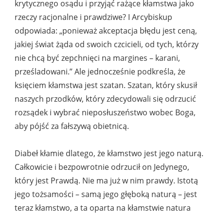
krytycznego osądu i przyjąć rażące kłamstwa jako
rzeczy racjonalne i prawdziwe? I Arcybiskup
odpowiada: „ponieważ akceptacja błędu jest ceną,
jakiej świat żąda od swoich czcicieli, od tych, którzy
nie chcą być zepchnięci na margines – karani,
prześladowani.” Ale jednocześnie podkreśla, że
księciem kłamstwa jest szatan. Szatan, który skusił
naszych przodków, który zdecydowali się odrzucić
rozsądek i wybrać nieposłuszeństwo wobec Boga,
aby pójść za fałszywą obietnicą.
Diabeł kłamie dlatego, że kłamstwo jest jego naturą.
Całkowicie i bezpowrotnie odrzucił on Jedynego,
który jest Prawdą. Nie ma już w nim prawdy. Istotą
jego tożsamości – samą jego głęboką naturą – jest
teraz kłamstwo, a ta oparta na kłamstwie natura