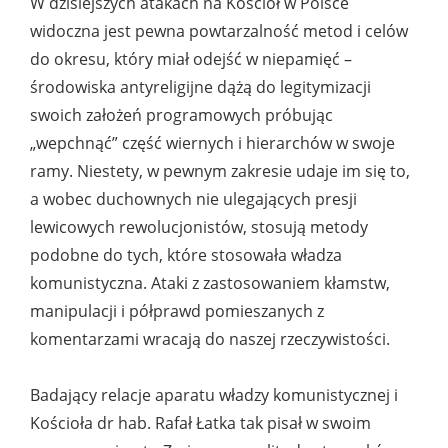
W dzisiejszych atakach na Kościół w Polsce
widoczna jest pewna powtarzalność metod i celów
do okresu, który miał odejść w niepamięć –
środowiska antyreligijne dążą do legitymizacji
swoich założeń programowych próbując
„wepchnąć” część wiernych i hierarchów w swoje
ramy. Niestety, w pewnym zakresie udaje im się to,
a wobec duchownych nie ulegających presji
lewicowych rewolucjonistów, stosują metody
podobne do tych, które stosowała władza
komunistyczna. Ataki z zastosowaniem kłamstw,
manipulacji i półprawd pomieszanych z
komentarzami wracają do naszej rzeczywistości.
Badający relacje aparatu władzy komunistycznej i
Kościoła dr hab. Rafał Łatka tak pisał w swoim