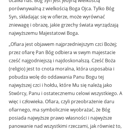
ocaliła nas. Bóg Syn jest jedyną wielkością
porównywalną z wielkością Boga Ojca. Tylko Bóg
Syn, składając się w ofierze, może wyrównać
zniewagę i obrazę, jakie grzechy świata wyrządzają
najwyższemu Majestatowi Boga.
„Ofiara jest objawem najprzedniejszym czci Bożej;
przez ofiarę Pan Bóg odbiera w swym majestacie
cześć najgodniejszą i najdoskonalszą. Cześć Boża
(religio) jest to cnota moralna, która usposabia i
pobudza wolę do oddawania Panu Bogu tej
najwyższej czci i hołdu, które Mu się należą jako
Stwórcy, Panu i ostatecznemu celowi wszystkiego. A
więc i człowieka. Ofiara, czyli przeobrażenie daru
ofiarnego, ma symbolicznie wyobrażać, że Bóg
posiada najwyższe prawo własności i najwyższe
panowanie nad wszystkimi rzeczami, jak również to,