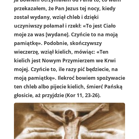
przekazałem, że Pan Jezus tej nocy, kiedy
został wydany, wziął chleb i dzięki
uczyniwszy połamał i rzekł: «To jest Ciało
moje za was [wydane]. Czyńcie to na moją
pamiątkę». Podobnie, skończywszy
wieczerzę, wziął kielich, mówiąc: «Ten
kielich jest Nowym Przymierzem we Krwi
mojej. Czyńcie to, ile razy pić będziecie, na
moją pamiątkę». Ilekroć bowiem spożywacie
ten chleb albo pijecie kielich, śmierć Pańską
głosicie, aż przyjdzie (Kor 11, 23-26).