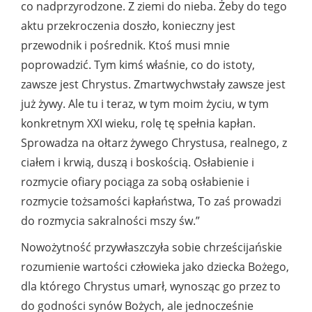
co nadprzyrodzone. Z ziemi do nieba. Żeby do tego
aktu przekroczenia doszło, konieczny jest
przewodnik i pośrednik. Ktoś musi mnie
poprowadzić. Tym kimś właśnie, co do istoty,
zawsze jest Chrystus. Zmartwychwstały zawsze jest
już żywy. Ale tu i teraz, w tym moim życiu, w tym
konkretnym XXI wieku, rolę tę spełnia kapłan.
Sprowadza na ołtarz żywego Chrystusa, realnego, z
ciałem i krwią, duszą i boskością. Osłabienie i
rozmycie ofiary pociąga za sobą osłabienie i
rozmycie tożsamości kapłaństwa, To zaś prowadzi
do rozmycia sakralności mszy św.”
Nowożytność przywłaszczyła sobie chrześcijańskie
rozumienie wartości człowieka jako dziecka Bożego,
dla którego Chrystus umarł, wynosząc go przez to
do godności synów Bożych, ale jednocześnie