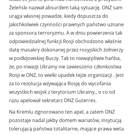
Żeleński nazwał absurdem taką sytuację. ONZ sam
urąga własnej powadze, kiedy dopuszcza do
jakichkolwiek czynności prawnych państwo uznane
za sponsora terroryzmu. A w dniu powierzenia tak
odpowiedzialnej funkcji Rosji obchodzono właśnie
datę masakry dokonanej przez rosyjskich żołnierzy
w podkijowskiej Buczy. Tak to niewątpliwie hańba,
że, po inwazji Ukrainy nie zawieszono członkostwa
Rosji w ONZ, to wielki upadek tejże organizacji . Jest
za to rezolucja wzywająca Rosję do wycofania
wszystkich wojsk z terytorium Ukrainy., o co od
razu apelował sekretarz ONZ Guterres.
Na Kremlu zignorowano ten apel, a zatem ONZ
pozostaje nadal jakby domem wariatów, insytucją
tolerującą państwa totalitarne, mające prawa weta