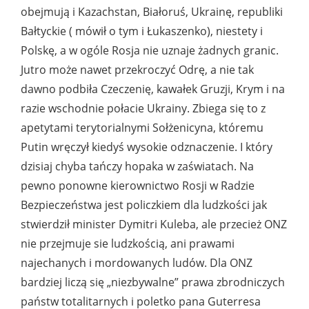
obejmują i Kazachstan, Białoruś, Ukrainę, republiki
Bałtyckie ( mówił o tym i Łukaszenko), niestety i
Polskę, a w ogóle Rosja nie uznaje żadnych granic.
Jutro może nawet przekroczyć Odrę, a nie tak
dawno podbiła Czeczenię, kawałek Gruzji, Krym i na
razie wschodnie połacie Ukrainy. Zbiega się to z
apetytami terytorialnymi Sołżenicyna, któremu
Putin wręczył kiedyś wysokie odznaczenie. I który
dzisiaj chyba tańczy hopaka w zaświatach. Na
pewno ponowne kierownictwo Rosji w Radzie
Bezpieczeństwa jest policzkiem dla ludzkości jak
stwierdził minister Dymitri Kuleba, ale przecież ONZ
nie przejmuje sie ludzkością, ani prawami
najechanych i mordowanych ludów. Dla ONZ
bardziej liczą się „niezbywalne” prawa zbrodniczych
państw totalitarnych i poletko pana Guterresa