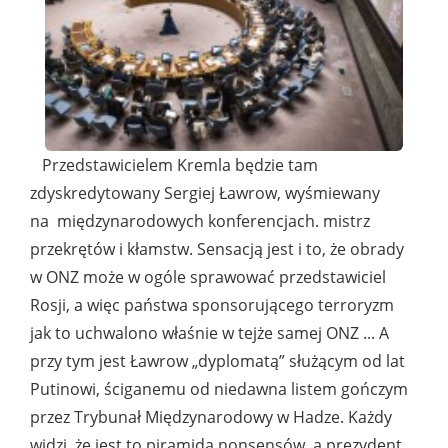
Przedstawicielem Kremla będzie tam
zdyskredytowany Sergiej Ławrow, wyśmiewany
na międzynarodowych konferencjach. mistrz
przekrętów i kłamstw. Sensacją jest i to, że obrady
w ONZ może w ogóle sprawować przedstawiciel
Rosji, a więc państwa sponsorującego terroryzm
jak to uchwalono właśnie w tejże samej ONZ ... A
przy tym jest Ławrow „dyplomatą” służącym od lat
Putinowi, ściganemu od niedawna listem gończym
przez Trybunał Międzynarodowy w Hadze. Każdy
widzi, że jest to piramida nonsensów, a prezydent