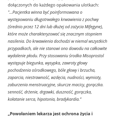
dołączonych do każdego opakowania ulotkach:
"…Pacjentka winna być poinformowana o
występowaniu długotrwałego krwawienia z pochwy
(średnio przez 12 dni lub dłużej od zażycia Mifegyne),
które może charakteryzować się znacznym stopniem
nasilenia. Do krwawienia dochodzi w niemal wszystkich
przypadkach, ale nie stanowi ono dowodu na całkowite
wydalenie płodu. Przy stosowaniu środka Misoprostol
występuje biegunka, wysypka, zawroty głowy
pochodzenia ośrodkowego, bóle głowy i brzucha,
zaparcia, niestrawność, wzdęcia, nudności, wymioty,
zaburzenia menstruacyjne, skurcze macicy, gorączka.
senność, drżenie, drgawki, duszność, gorączka,
kołatanie serca, hipotonia, bradykardia.”
„Powołaniem lekarza jest ochrona życia i