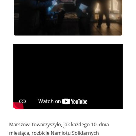
Marszowi towarzyszyło, jak każdego 10. dnia
miesiąca, rozbicie Namiotu Solidarnych