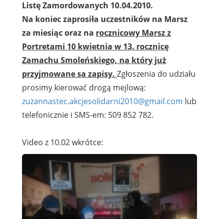
Listę Zamordowanych 10.04.2010.
Na koniec zaprosiła uczestników na Marsz
za miesiąc oraz na
rocznicowy Marsz z
Portretami 10 kwietnia w 13. rocznicę
Zamachu Smoleńskiego, na który już
przyjmowane sa zapisy.
Zgłoszenia do udziału
prosimy kierować drogą mejlową:
zuzannastec.akcjesolidarni2010@gmail.com
lub
telefonicznie i SMS-em: 509 852 782.
Video z 10.02 wkrótce: