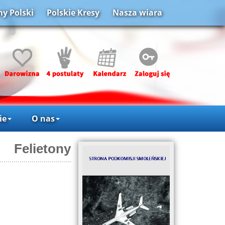
y Polski
Polskie Kresy
Nasza wiara
ie
O nas
Felietony