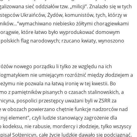
lizowana sieć oddziałów tzw. „milicji”. Znalazło się w tych
estępców Ukraińców, Żydów, komunistów, tych, którzy w
uszników…”wymachiwano niebiesko żółtymi chorągiewkami
chorągwie, które łatwo było wyprodukować domowym
 polskich flag narodowych; rzucano kwiaty, wynoszono
stróżów nowego porządku li tylko ze względu na ich
 dogmatykiem nie umiejącym rozróżnić między złodziejem a
eżymu nie pozwala na łatwą ironię w tej kwestii. Bo
omo z pamiętników pisanych o czasach stalinowskich, a
icyna, pospolici przestępcy uważani byli w ZSRR za
nie w obozach powierzano chętnie funkcje nadzorców nad
nyj element”, czyli ludzie stanowiący zagrożenie dla
kodeksu, nie rabusie, mordercy i złodzieje, tylko wszyscy
apisał Sołżenicyn, całe życie ludzkie dawało się podciągnąć.