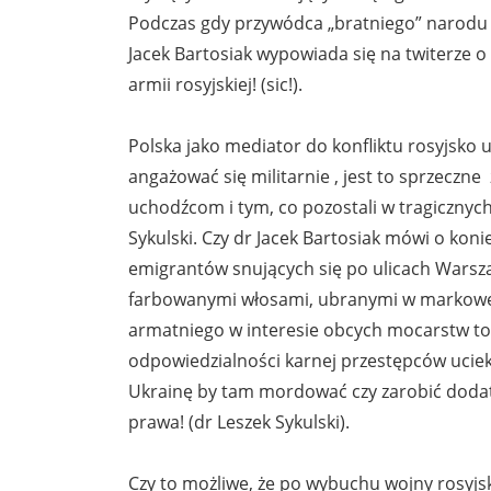
Podczas gdy przywódca „bratniego” narodu
Jacek Bartosiak wypowiada się na twiterze o
armii rosyjskiej! (sic!).
Polska jako mediator do konfliktu rosyjsko
angażować się militarnie , jest to sprzeczn
uchodźcom i tym, co pozostali w tragicznyc
Sykulski. Czy dr Jacek Bartosiak mówi o kon
emigrantów snujących się po ulicach Warsza
farbowanymi włosami, ubranymi w markowe
armatniego w interesie obcych mocarstw to z
odpowiedzialności karnej przestępców ucie
Ukrainę by tam mordować czy zarobić dodatk
prawa! (dr Leszek Sykulski).
Czy to możliwe, że po wybuchu wojny rosyjsk