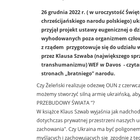
26 grudnia 2022 r. ( w uroczystość Święt
chrześcijańskiego narodu polskiego) u
przyjął projekt ustawy eugenicznej o dz
wyhodowanych poza organizmem człowi
z rządem przygotowuje się do udziału
przez Klausa Szwaba (największego sp
transhumanizmu) WEF w Davos - czytam
stronach „bratniego” narodu.
Czy Żeleński realizuje odezwę OUN z czerwca
możemy stworzyć silną armię ukraińską, ab
PRZEBUDOWY ŚWIATA "?
W książce Klaus Szwab wyjaśnia jak nadcho
dotychczas prywatnej przestrzeni naszych u
zachowania". Czy Ukraina ma być poligonem f
myślących i zachowujących się zgodnie z teo