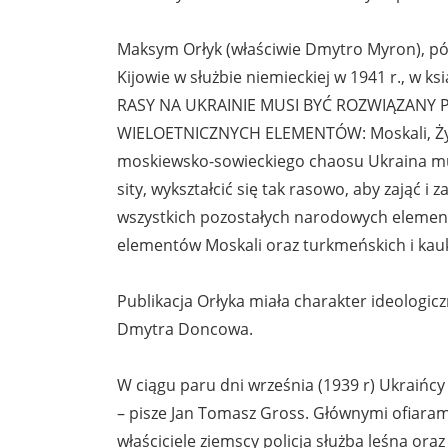
Maksym Orłyk (właściwie Dmytro Myron), póź
Kijowie w służbie niemieckiej w 1941 r., w ks
RASY NA UKRAINIE MUSI BYĆ ROZWIĄZANY 
WIELOETNICZNYCH ELEMENTÓW: Moskali, Żydó
moskiewsko-sowieckiego chaosu Ukraina mus
sity, wykształcić się tak rasowo, aby zająć i 
wszystkich pozostałych narodowych elemen
elementów Moskali oraz turkmeńskich i kau
Publikacja Orłyka miała charakter ideologic
Dmytra Doncowa.
W ciągu paru dni września (1939 r) Ukraińcy 
– pisze Jan Tomasz Gross. Głównymi ofiarami
właściciele ziemscy policja służba leśna oraz