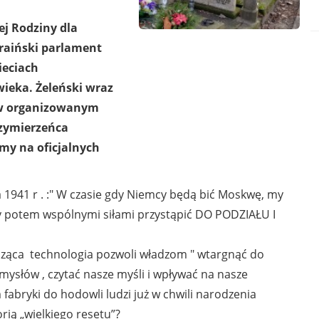
ej Rodziny dla
kraiński parlament
ieciach
eka. Żeleński wraz
 w organizowanym
rzymierzeńca
y na oficjalnych
 1941 r . :" W czasie gdy Niemcy będą bić Moskwę, my
y potem wspólnymi siłami przystąpić DO PODZIAŁU I
dząca technologia pozwoli władzom " wtargnąć do
mysłów , czytać nasze myśli i wpływać na nasze
abryki do hodowli ludzi już w chwili narodzenia
rią „wielkiego resetu”?