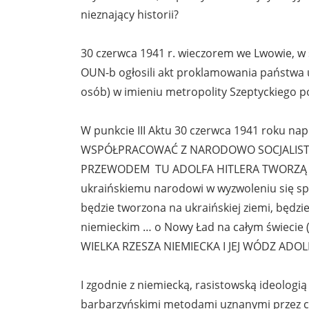
nieznający historii?
30 czerwca 1941 r. wieczorem we Lwowie, w s
OUN-b ogłosili akt proklamowania państwa 
osób) w imieniu metropolity Szeptyckiego poz
W punkcie III Aktu 30 czerwca 1941 roku na
WSPÓŁPRACOWAĆ Z NARODOWO SOCJALISTY
PRZEWODEM TU ADOLFA HITLERA TWORZĄ NO
ukraińskiemu narodowi w wyzwoleniu się sp
będzie tworzona na ukraińskiej ziemi, będz
niemieckim … o Nowy Ład na całym świecie 
WIELKA RZESZA NIEMIECKA I JEJ WÓDZ ADOLF
I zgodnie z niemiecką, rasistowską ideologi
barbarzyńskimi metodami uznanymi przez cyw