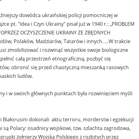
niejszy dowódca ukraińskiej policji pomocniczej w
iążce pt. "Idea i Czyn Ukrainy" pisał już w 1940 r.: „PROBLEM
POPRZEZ OCZYSZCZENIE UKRAINY ZE ZBĘDNYCH
w, Polaków, Madziarów, Tatarów i innych. …W trakcie
i zmobilizować i rozwinąć wszystkie swoje biologiczne
zapełnić całą przestrzeń etnograficzną, pozbyć się
tów, obronić się przed chaotyczną mieszanką rasowych
kaskich ludów.
zny i w swoich głównych punktach była rozwinięciem myśli
i Białorusini dokonali aktu terroru, morderstw i egzekucji
 są Polacy: osadnicy wojskowi, tzw. szlachta zagrodowa,
 grupki żołnierzy Wojska Polskiego z rozbitych przez