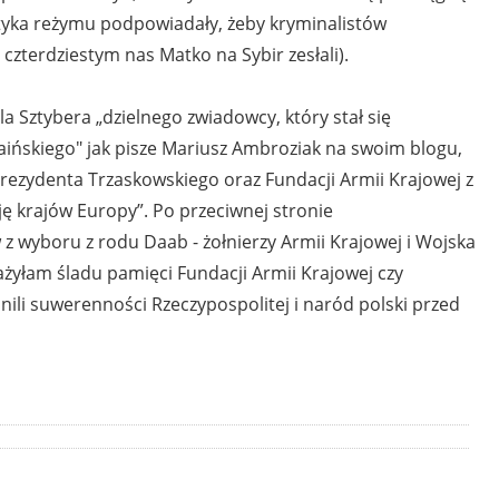
aktyka reżymu podpowiadały, żeby kryminalistów
czterdziestym nas Matko na Sybir zesłali).
 Sztybera „dzielnego zwiadowcy, który stał się
ińskiego" jak pisze Mariusz Ambroziak na swoim blogu,
Prezydenta Trzaskowskiego oraz Fundacji Armii Krajowej z
 krajów Europy”. Po przeciwnej stronie
z wyboru z rodu Daab - żołnierzy Armii Krajowej i Wojska
żyłam śladu pamięci Fundacji Armii Krajowej czy
nili suwerenności Rzeczypospolitej i naród polski przed