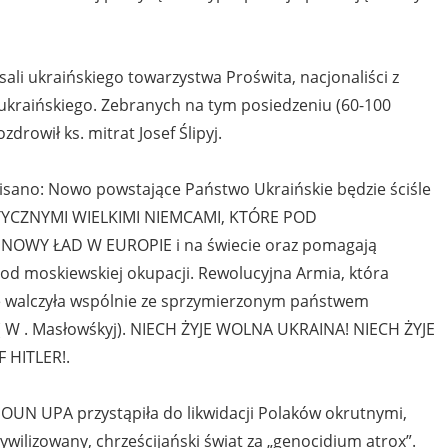
ali ukraińskiego towarzystwa Proświta, nacjonaliści z
ukraińskiego. Zebranych na tym posiedzeniu (60-100
drowił ks. mitrat Josef Ślipyj.
pisano: Nowo powstające Państwo Ukraińskie będzie ściśle
CZNYMI WIELKIMI NIEMCAMI, KTÓRE POD
WY ŁAD W EUROPIE i na świecie oraz pomagają
od moskiewskiej okupacji. Rewolucyjna Armia, która
ie walczyła wspólnie ze sprzymierzonym państwem
( W . Masłowśkyj). NIECH ŻYJE WOLNA UKRAINA! NIECH ŻYJE
 HITLER!.
ą OUN UPA przystąpiła do likwidacji Polaków okrutnymi,
ilizowany, chrześcijański świat za „genocidium atrox”.