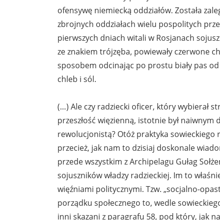
ofensywę niemiecką oddziałów. Została zalega
zbrojnych oddziałach wielu pospolitych prz
pierwszych dniach witali w Rosjanach soj
ze znakiem trójzęba, powiewały czerwone 
sposobem odcinając po prostu biały pas od
chleb i sól.
(…) Ale czy radziecki oficer, który wybierał 
przeszłość więzienną, istotnie był naiwnym
rewolucjonistą? Otóż praktyka sowieckiego r
przecież, jak nam to dzisiaj doskonale wiad
przede wszystkim z Archipelagu Gułag Sołżen
sojuszników władzy radzieckiej. Im to właś
więźniami politycznymi. Tzw. „socjalno-opast
porządku społecznego to, wedle sowieckiego 
inni skazani z paragrafu 58, pod który, jak n