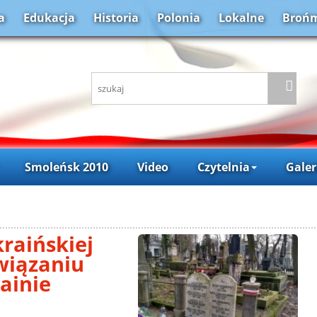
a
Edukacja
Historia
Polonia
Lokalne
Brońm
Smoleńsk 2010
Video
Czytelnia
Galer
raińskiej
związaniu
ainie