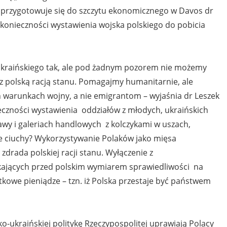
 przygotowuje się do szczytu ekonomicznego w Davos dr
 konieczności wystawienia wojska polskiego do pobicia
 ukraińskiego tak, ale pod żadnym pozorem nie możemy
e z polską racją stanu. Pomagajmy humanitarnie, ale
h warunkach wojny, a nie emigrantom ­– wyjaśnia dr Leszek
ieczności wystawienia oddziałów z młodych, ukraińskich
wy i galeriach handlowych z kolczykami w uszach,
 ciuchy? Wykorzystywanie Polaków jako mięsa
drada polskiej racji stanu. Wyłączenie z
kających przed polskim wymiarem sprawiedliwości na
owe pieniądze – tzn. iż Polska przestaje być państwem
o-ukraińskiej politykę Rzeczypospolitej uprawiają Polacy