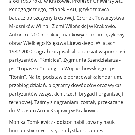
a od 1953 roku w Krakowie. Profesor Uniwersytetu
Pedagogicznego, członek PAU, językoznawca i
badacz polszczyzny kresowej. Członek Towarzystwa
Miłośników Wilna i Ziemi Wileńskiej w Krakowie.
Autor ok. 200 publikacji naukowych, m. in. Językowy
obraz Wielkiego Księstwa Litewskiego. W latach
1982-2000 nagrał i rozpisał kilkadziesiąt wspomnień
partyzantów: "Kmicica", Zygmunta Szendzielarza -
ps. "Łupaszko" i Longina Wojciechowskiego - ps.
"Ronin". Na tej podstawie opracował kalendarium,
przebieg działań, biogramy dowódców oraz wykaz
partyzantów wszystkich trzech brygad i organizacji
terenowej. Taśmy z nagraniami zostały przekazane
do Muzeum Armii Krajowej w Krakowie.
Monika Tomkiewicz - doktor habilitowany nauk
humanistycznych, stypendystka Johannes