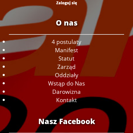
O nas
4 postulaty
Manifest
Statut
Zarząd
Oddziały
Wstąp do Nas
Darowizna
Kontakt
Nasz Facebook