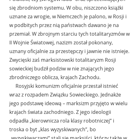
się zbrodniom systemu. W obu, niszczono książki
uznane za wrogie, w Niemczech je palono, w Rosji i
w podbitych przez nią państwach dawano je na
przemiał. W zbrojnym starciu tych totalitaryzmów w
II Wojnie Światowej, nazizm został pokonany,
uznany oficjalnie za przestępczy i jawnie nie istnieje.
Zwycięski zaś marksistowski totalitaryzm Rosji
sowieckiej budził podziw w nie znających jego
zbrodniczego oblicza, krajach Zachodu.
Rosyjski komunizm oficjalnie przestał istnieć
wraz z rozpadem Związku Sowieckiego. Jednakże
jego podstawę ideową – marksizm przyjęto w wielu
krajach świata zachodniego. Z jego ideologii
odpadła „kierownicza rola klasy robotniczej” i
troska o byt „klas wyzyskiwanych”, bo
„wyzyskiwaczami” stali się marksiści, którzy także w