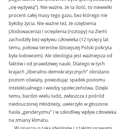
„się wyżywią”). Nie ważne, że ta ilość, to niewielki
procent całej masy tego gazu, bez którego nie
byłoby życia. Nie ważne też, że oziębienia
(zlodowacenia) i ocieplenia (roztopy) na Ziemi
zachodziły bez wpływu człowieka (12 tysięcy lat
temu, połowa terenów dzisiejszej Polski pokryta
była lodowcem). Ale ideologia jest ważniejsza od
faktów i od prawdziwej nauki. Dlatego w tych
krajach „liberalno-demokratycznych” obniżano
poziom oświaty, powodując spadek poziomu
intelektualnego i wiedzy społeczeństwa. Dzięki
temu, bardzo wielu ludzi, zwłaszcza z pośród
niedouczonej młodzieży, uwierzyło w głoszone
hasła „genderyzmu” i w szkodliwy wpływ człowieka
na zmiany klimatu.
W oparciu o taką ideologię i z takimi prawami,