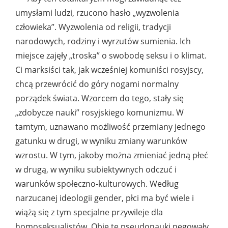
umysłami ludzi, rzucono hasło „wyzwolenia
człowieka”. Wyzwolenia od religii, tradycji
narodowych, rodziny i wyrzutów sumienia. Ich
miejsce zajęły „troska” o swobodę seksu i o klimat.
Ci marksiści tak, jak wcześniej komuniści rosyjscy,
chcą przewrócić do góry nogami normalny
porządek świata. Wzorcem do tego, stały się
„zdobycze nauki” rosyjskiego komunizmu. W
tamtym, uznawano możliwość przemiany jednego
gatunku w drugi, w wyniku zmiany warunków
wzrostu. W tym, jakoby można zmieniać jedną płeć
w drugą, w wyniku subiektywnych odczuć i
warunków społeczno-kulturowych. Według
narzucanej ideologii gender, płci ma być wiele i
wiążą się z tym specjalne przywileje dla
homoseksualistów. Obie te pseudonauki negowały