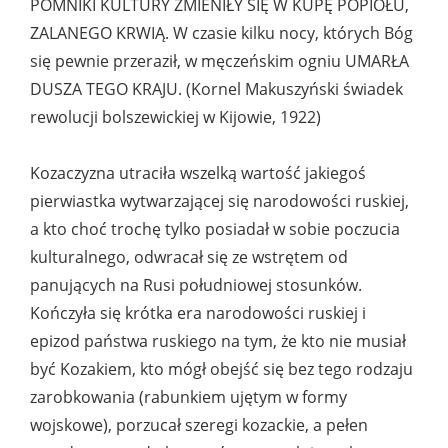
POMNIKI KULTURY ZMIENIŁY SIĘ W KUPĘ POPIOŁU,
ZALANEGO KRWIĄ. W czasie kilku nocy, których Bóg
się pewnie przeraził, w męczeńskim ogniu UMARŁA
DUSZA TEGO KRAJU. (Kornel Makuszyński świadek
rewolucji bolszewickiej w Kijowie, 1922)
Kozaczyzna utraciła wszelką wartość jakiegoś
pierwiastka wytwarzającej się narodowości ruskiej,
a kto choć trochę tylko posiadał w sobie poczucia
kulturalnego, odwracał się ze wstrętem od
panujących na Rusi południowej stosunków.
Kończyła się krótka era narodowości ruskiej i
epizod państwa ruskiego na tym, że kto nie musiał
być Kozakiem, kto mógł obejść się bez tego rodzaju
zarobkowania (rabunkiem ujętym w formy
wojskowe), porzucał szeregi kozackie, a pełen