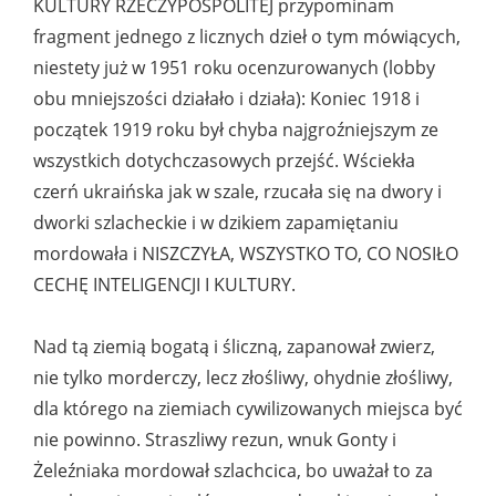
KULTURY RZECZYPOSPOLITEJ przypominam
fragment jednego z licznych dzieł o tym mówiących,
niestety już w 1951 roku ocenzurowanych (lobby
obu mniejszości działało i działa): Koniec 1918 i
początek 1919 roku był chyba najgroźniejszym ze
wszystkich dotychczasowych przejść. Wściekła
czerń ukraińska jak w szale, rzucała się na dwory i
dworki szlacheckie i w dzikiem zapamiętaniu
mordowała i NISZCZYŁA, WSZYSTKO TO, CO NOSIŁO
CECHĘ INTELIGENCJI I KULTURY.
Nad tą ziemią bogatą i śliczną, zapanował zwierz,
nie tylko morderczy, lecz złośliwy, ohydnie złośliwy,
dla którego na ziemiach cywilizowanych miejsca być
nie powinno. Straszliwy rezun, wnuk Gonty i
Żeleźniaka mordował szlachcica, bo uważał to za