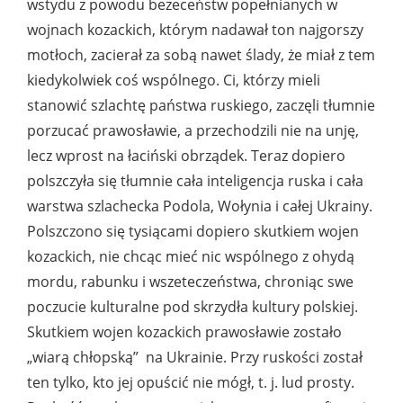
wstydu z powodu bezeceństw popełnianych w
wojnach kozackich, którym nadawał ton najgorszy
motłoch, zacierał za sobą nawet ślady, że miał z tem
kiedykolwiek coś wspólnego. Ci, którzy mieli
stanowić szlachtę państwa ruskiego, zaczęli tłumnie
porzucać prawosławie, a przechodzili nie na unję,
lecz wprost na łaciński obrządek. Teraz dopiero
polszczyła się tłumnie cała inteligencja ruska i cała
warstwa szlachecka Podola, Wołynia i całej Ukrainy.
Polszczono się tysiącami dopiero skutkiem wojen
kozackich, nie chcąc mieć nic wspólnego z ohydą
mordu, rabunku i wszeteczeństwa, chroniąc swe
poczucie kulturalne pod skrzydła kultury polskiej.
Skutkiem wojen kozackich prawosławie zostało
„wiarą chłopską” na Ukrainie. Przy ruskości został
ten tylko, kto jej opuścić nie mógł, t. j. lud prosty.