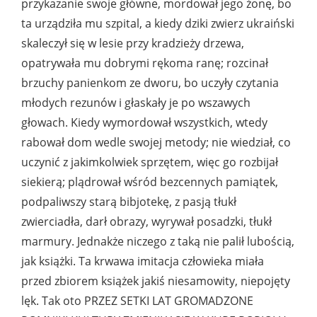
przykazanie swoje główne, mordował jego żonę, bo
ta urządziła mu szpital, a kiedy dziki zwierz ukraiński
skaleczył się w lesie przy kradzieży drzewa,
opatrywała mu dobrymi rękoma ranę; rozcinał
brzuchy panienkom ze dworu, bo uczyły czytania
młodych rezunów i głaskały je po wszawych
głowach. Kiedy wymordował wszystkich, wtedy
rabował dom wedle swojej metody; nie wiedział, co
uczynić z jakimkolwiek sprzętem, więc go rozbijał
siekierą; plądrował wśród bezcennych pamiątek,
podpaliwszy starą bibjotekę, z pasją tłukł
zwierciadła, darł obrazy, wyrywał posadzki, tłukł
marmury. Jednakże niczego z taką nie palił lubością,
jak książki. Ta krwawa imitacja człowieka miała
przed zbiorem książek jakiś niesamowity, niepojęty
lęk. Tak oto PRZEZ SETKI LAT GROMADZONE