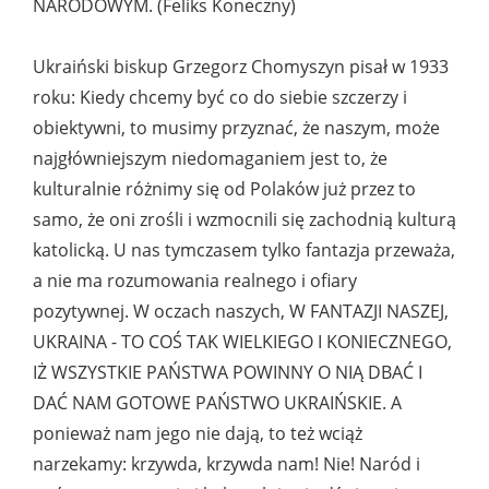
NARODOWYM. (Feliks Koneczny)
Ukraiński biskup Grzegorz Chomyszyn pisał w 1933
roku: Kiedy chcemy być co do siebie szczerzy i
obiektywni, to musimy przyznać, że naszym, może
najgłówniejszym niedomaganiem jest to, że
kulturalnie różnimy się od Polaków już przez to
samo, że oni zrośli i wzmocnili się zachodnią kulturą
katolicką. U nas tymczasem tylko fantazja przeważa,
a nie ma rozumowania realnego i ofiary
pozytywnej. W oczach naszych, W FANTAZJI NASZEJ,
UKRAINA - TO COŚ TAK WIELKIEGO I KONIECZNEGO,
IŻ WSZYSTKIE PAŃSTWA POWINNY O NIĄ DBAĆ I
DAĆ NAM GOTOWE PAŃSTWO UKRAIŃSKIE. A
ponieważ nam jego nie dają, to też wciąż
narzekamy: krzywda, krzywda nam! Nie! Naród i