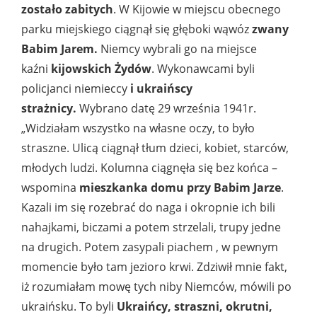
zostało zabitych
. W Kijowie w miejscu obecnego
parku miejskiego ciągnął się głęboki wąwóz
zwany
Babim Jarem.
Niemcy wybrali go na miejsce
kaźni
kijowskich Żydów
. Wykonawcami byli
policjanci niemieccy
i ukraińscy
strażnicy.
Wybrano datę 29 września 1941r.
„Widziałam wszystko na własne oczy, to było
straszne. Ulicą ciągnął tłum dzieci, kobiet, starców,
młodych ludzi. Kolumna ciągnęła się bez końca –
wspomina
mieszkanka domu przy Babim Jarze
.
Kazali im się rozebrać do naga i okropnie ich bili
nahajkami, biczami a potem strzelali, trupy jedne
na drugich. Potem zasypali piachem , w pewnym
momencie było tam jezioro krwi. Zdziwił mnie fakt,
iż rozumiałam mowę tych niby Niemców, mówili po
ukraińsku. To byli
Ukraińcy, straszni, okrutni,