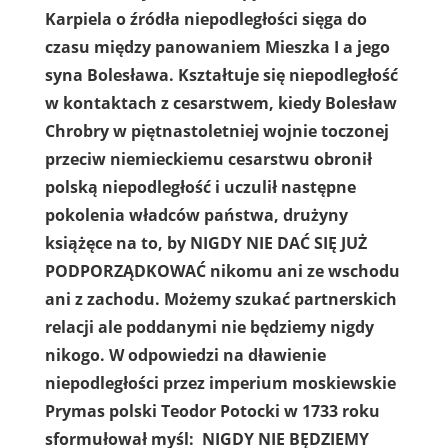
Karpiela o źródła niepodległości sięga do
czasu między panowaniem Mieszka I a jego
syna Bolesława. Kształtuje się niepodległość
w kontaktach z cesarstwem, kiedy Bolesław
Chrobry w piętnastoletniej wojnie toczonej
przeciw niemieckiemu cesarstwu obronił
polską niepodległość i uczulił następne
pokolenia władców państwa, drużyny
książęce na to, by NIGDY NIE DAĆ SIĘ JUŻ
PODPORZĄDKOWAĆ nikomu ani ze wschodu
ani z zachodu. Możemy szukać partnerskich
relacji ale poddanymi nie będziemy nigdy
nikogo. W odpowiedzi na dławienie
niepodległości przez imperium moskiewskie
Prymas polski Teodor Potocki w 1733 roku
sformułował myśl: NIGDY NIE BĘDZIEMY