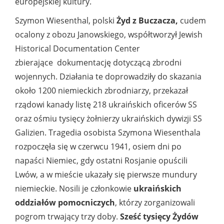
europejskiej kultury.
Szymon Wiesenthal, polski
Żyd z Buczacza,
cudem
ocalony z obozu Janowskiego, współtworzył Jewish
Historical Documentation Center
zbierające dokumentację dotyczącą zbrodni
wojennych. Działania te doprowadziły do skazania
około 1200 niemieckich zbrodniarzy, przekazał
rządowi kanady listę 218 ukraińskich oficerów SS
oraz ośmiu tysięcy żołnierzy ukraińskich dywizji SS
Galizien. Tragedia osobista Szymona Wiesenthala
rozpoczęła się w czerwcu 1941, osiem dni po
napaści Niemiec, gdy ostatni Rosjanie opuścili
Lwów, a w mieście ukazały się pierwsze mundury
niemieckie. Nosili je członkowie
ukraińskich
oddziałów pomocniczych
, którzy zorganizowali
pogrom trwający trzy doby.
Sześć tysięcy Żydów