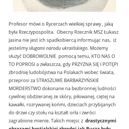
Profesor mówi o Rycerzach wielkiej sprawy , jaką
była Rzeczypospolita. Obecny Rzecznik MSZ Łukasz
Jasina nie jest ich spadkobiercą informując nas, iż
jesteśmy
sługami narodu ukraińskiego
. Możemy
służyć DOBROWOLNIE pomocą temu, KTO NAS O
TO POPROSI a zwłaszcza, gdy PRZYZNA SIĘ I POTĘPI
zbrodnię ludobójstwa na Polakach wobec świata,
przeprosi za STRASZLIWE BARBARZYŃSKIE
MORDERSTWO dokonane na bezbronnej ludności
cywilnej obdzieranej ze skóry, piłowanej, ciętej na
kawałki, rozrywanej końmi, dzieciach przybijanych
do drzwi czy stołu na kształt orła i zwróci
zagrabione mienie. Takich miejsc z
drastycznymi
obrazami bestialskiej zbrodni jak Bucza były