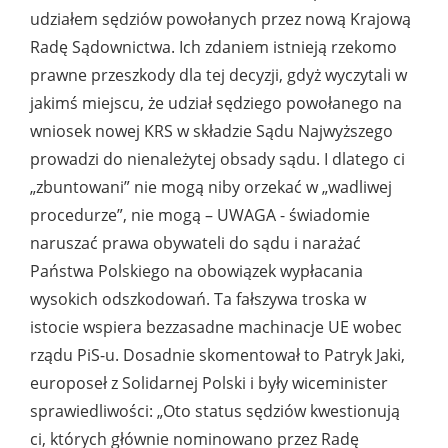
udziałem sędziów powołanych przez nową Krajową
Radę Sądownictwa. Ich zdaniem istnieją rzekomo
prawne przeszkody dla tej decyzji, gdyż wyczytali w
jakimś miejscu, że udział sędziego powołanego na
wniosek nowej KRS w składzie Sądu Najwyższego
prowadzi do nienależytej obsady sądu. I dlatego ci
„zbuntowani” nie mogą niby orzekać w „wadliwej
procedurze”, nie mogą – UWAGA - świadomie
naruszać prawa obywateli do sądu i narażać
Państwa Polskiego na obowiązek wypłacania
wysokich odszkodowań. Ta fałszywa troska w
istocie wspiera bezzasadne machinacje UE wobec
rządu PiS-u. Dosadnie skomentował to Patryk Jaki,
europoseł z Solidarnej Polski i były wiceminister
sprawiedliwości: „Oto status sędziów kwestionują
ci, których głównie nominowano przez Radę