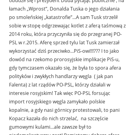
obudził się i prezydent Duda pytając publicznie , na
łamach „Wprost”, Donalda Tuska o jego działania
po smoleńskiej „katastrofie”...A sam Tusk strzelił
sobie w stopę odgrzewając kotlet z aferą taśmową z
2014 roku, która przyczyniła się do przegranej PO-
PSL w r.2015. Aferę sprzed tylu lat Tusk zamierzał
wykorzystać dziś przeciwko...PiS-owi!!!??? I to jako
dowód na rzekomo prorosyjskie implikacje PiS-u,
gdy tymczasem okazało się, że była to spora afera
polityków i zwykłych handlarzy węgla ( jak pan
Falenta) z lat rządów PO-PSL, którzy działali w
interesie rosyjskim! Tak więc PO-PSL forsując
import rosyjskiego węgla zamykało polskie
kopalnie, a gdy nasi górnicy protestowali, to pani
Kopacz kazała do nich strzelać, na szczęście
gumowymi kulami...ale zawsze był to