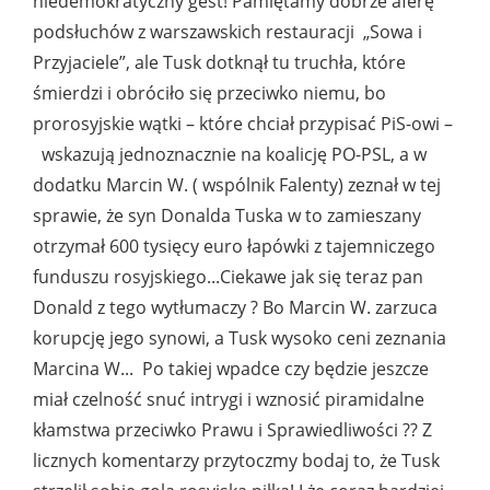
niedemokratyczny gest! Pamiętamy dobrze aferę
podsłuchów z warszawskich restauracji „Sowa i
Przyjaciele”, ale Tusk dotknął tu truchła, które
śmierdzi i obróciło się przeciwko niemu, bo
prorosyjskie wątki – które chciał przypisać PiS-owi –
wskazują jednoznacznie na koalicję PO-PSL, a w
dodatku Marcin W. ( wspólnik Falenty) zeznał w tej
sprawie, że syn Donalda Tuska w to zamieszany
otrzymał 600 tysięcy euro łapówki z tajemniczego
funduszu rosyjskiego...Ciekawe jak się teraz pan
Donald z tego wytłumaczy ? Bo Marcin W. zarzuca
korupcję jego synowi, a Tusk wysoko ceni zeznania
Marcina W... Po takiej wpadce czy będzie jeszcze
miał czelność snuć intrygi i wznosić piramidalne
kłamstwa przeciwko Prawu i Sprawiedliwości ?? Z
licznych komentarzy przytoczmy bodaj to, że Tusk