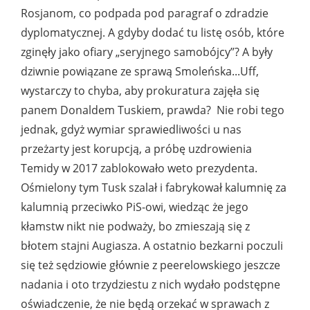
Rosjanom, co podpada pod paragraf o zdradzie
dyplomatycznej. A gdyby dodać tu listę osób, które
zginęły jako ofiary „seryjnego samobójcy”? A były
dziwnie powiązane ze sprawą Smoleńska...Uff,
wystarczy to chyba, aby prokuratura zajęła się
panem Donaldem Tuskiem, prawda? Nie robi tego
jednak, gdyż wymiar sprawiedliwości u nas
przeżarty jest korupcją, a próbę uzdrowienia
Temidy w 2017 zablokowało weto prezydenta.
Ośmielony tym Tusk szalał i fabrykował kalumnię za
kalumnią przeciwko PiS-owi, wiedząc że jego
kłamstw nikt nie podważy, bo zmieszają się z
błotem stajni Augiasza. A ostatnio bezkarni poczuli
się też sędziowie głównie z peerelowskiego jeszcze
nadania i oto trzydziestu z nich wydało podstępne
oświadczenie, że nie będą orzekać w sprawach z