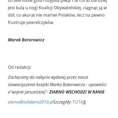
strzelił sobie gola rosyjska piłką! I że coraz bardziej
jest kulą u nogi Koalicji Obywatelskiej, ciągnąc ją w
dół, co akurat nie martwi Polaków, lecz na pewno
frustruje peerelczyków.
Marek Baterowicz
Od redakcji:
Zachęcamy do nabycia wydanej przez nasze
stowarzyszenie książki Marka Baterowicza - opowieści
o"wojnie jaruzelskiej"-
ZIARNO WSCHODZI W RANIE
ziarno@solidarni2010.pl
Szczegóły
:
TUTAJ
]