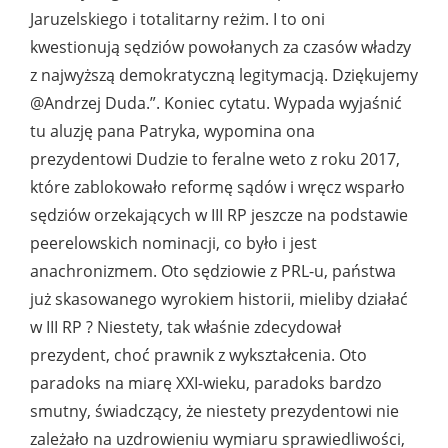
Jaruzelskiego i totalitarny reżim. I to oni
kwestionują sędziów powołanych za czasów władzy
z najwyższą demokratyczną legitymacją. Dziękujemy
@Andrzej Duda.”. Koniec cytatu. Wypada wyjaśnić
tu aluzję pana Patryka, wypomina ona
prezydentowi Dudzie to feralne weto z roku 2017,
które zablokowało reformę sądów i wręcz wsparło
sędziów orzekających w III RP jeszcze na podstawie
peerelowskich nominacji, co było i jest
anachronizmem. Oto sędziowie z PRL-u, państwa
już skasowanego wyrokiem historii, mieliby działać
w III RP ? Niestety, tak właśnie zdecydował
prezydent, choć prawnik z wykształcenia. Oto
paradoks na miarę XXI-wieku, paradoks bardzo
smutny, świadczący, że niestety prezydentowi nie
zależało na uzdrowieniu wymiaru sprawiedliwości,