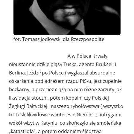
fot. Tomasz Jodłowski dla Rzeczpospolitej
A w Polsce trwały
nieustannie dzikie pląsy Tuska, agenta Brukseli i
Berlina. Jeździł po Polsce i wygłaszał absurdalne
oskarżenia pod adresem rządu PiS-u, jest zupełnie
bezkarny, a przecież ciążą na nim różne zarzuty jak
likwidacja stoczni, potem kopalni czy Polskiej
Żeglugi Bałtyckiej i naszego rybołówstwa ( wszystko
to Tusk likwidował w interesie Niemiec ), intrygami
wokół wizyt w Katyniu, co skończyło się smoleńska
„katastrofą”, a potem oddaniem śledztwa