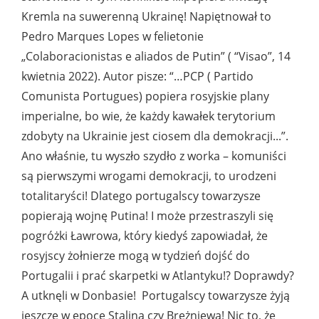
Kremla na suwerenną Ukrainę! Napiętnował to
Pedro Marques Lopes w felietonie
„Colaboracionistas e aliados de Putin” ( “Visao”, 14
kwietnia 2022). Autor pisze: “…PCP ( Partido
Comunista Portugues) popiera rosyjskie plany
imperialne, bo wie, że każdy kawałek terytorium
zdobyty na Ukrainie jest ciosem dla demokracji...”.
Ano właśnie, tu wyszło szydło z worka – komuniści
są pierwszymi wrogami demokracji, to urodzeni
totalitaryści! Dlatego portugalscy towarzysze
popierają wojnę Putina! I może przestraszyli się
pogróżki Ławrowa, który kiedyś zapowiadał, że
rosyjscy żołnierze mogą w tydzień dojść do
Portugalii i prać skarpetki w Atlantyku!? Doprawdy?
A utknęli w Donbasie! Portugalscy towarzysze żyją
jeszcze w epoce Stalina czy Breżniewa! Nic to, że