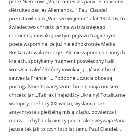
przez Niemców -„Voici toutes les pauvres maisons
détruites par les Allemands...”.Paul Claudel
pozostawił nam „Wiersze wojenne” z lat 1914-16, to
świadectwo chrześcijanina wstrząśniętego
codzienną masakrą i w tym pejzażu tragicznym
poeta wspomina, że już niejednokrotnie Matka
Boska ratowała Francję...Ale nie zapomina o innych
krajach, spotykamy fragment poświęcony Italii,
wreszcie całość kończy inwokacją: „Jésus-Christ,
sauvez la France!”... Podobne uczucia obce są
portugalskim towarzyszom, bo nie mają oni serc
chrześcijan...Tak jak i najeźdźcy Ukrainy! Totalitarne
wampiry, rzeźnicy XXI-wieku, wysłani przez
antychrysta z piekielną misją z lądu, powietrza i
morza...I chyba ukraińscy poeci także wzywają Pana
Jezusa tak jak to czynił sto lat temu Paul Claudel...