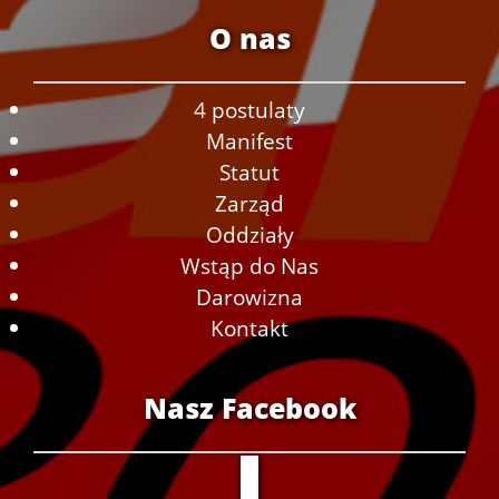
O nas
4 postulaty
Manifest
Statut
Zarząd
Oddziały
Wstąp do Nas
Darowizna
Kontakt
Nasz Facebook