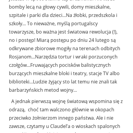
bomby lecą na głowy cywili, domy mieszkalne,
szpitale i parki dla dzieci...Na żłobki, przedszkola i
szkoły... To nieważne, myślą portugalscy
towarzysze, bo ważna jest światowa rewolucja (!),
no i postęp! Miarą postępu po dniu 24 lutego są
odkrywane zbiorowe mogiły na terenach odbitych
Rosjanom...Narzędzia tortur i wraki porzuconych
czołgów...Fruwających pocisków balistycznych
burzących mieszkalne bloki i teatry, stacje TV albo
biblioteki...Ludzie żyjący sto lat temu nie znali tak
barbarzyńskich metod wojny...
A jednak pierwszą wojnę światową wspomina się z
odrazą, choć tam walczono głównie w okopach
przeciwko żołnierzom innego państwa. Ale i nie
zawsze, czytamy u Claudel’a o wioskach spalonych