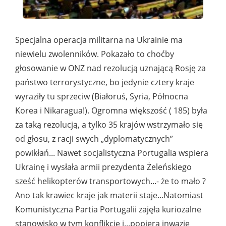
Specjalna operacja militarna na Ukrainie ma
niewielu zwolenników. Pokazało to choćby
głosowanie w ONZ nad rezolucją uznającą Rosję za
państwo terrorystyczne, bo jedynie cztery kraje
wyraziły tu sprzeciw (Białoruś, Syria, Północna
Korea i Nikaragua!). Ogromna większość ( 185) była
za taką rezolucją, a tylko 35 krajów wstrzymało się
od głosu, z racji swych „dyplomatycznych”
powikłań... Nawet socjalistyczna Portugalia wspiera
Ukrainę i wysłała armii prezydenta Żeleńskiego
sześć helikopterów transportowych...- że to mało ?
Ano tak krawiec kraje jak materii staje...Natomiast
Komunistyczna Partia Portugalii zajęła kuriozalne
stanowisko w tym konflikcie i...popiera inwazję