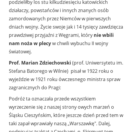
podzieliłby los stu kilkudziesięciu katowickich
działaczy, powstańców i innych znanych osób
zamordowanych przez Niemców w pierwszych
dniach wojny. Życie swoje jak i 14 tysięcy zawdzięcza
prawdziwej przyjaźni z Węgrami, który
nie wbili
nam noża w plecy
w chwili wybuchu II wojny
światowej.
Prof. Marian Zdziechowski
(prof. Uniwersytetu im.
Stefana Batorego w Wilnie) pisał w 1922 roku o
wyjeździe w 1921 roku ówczesnego ministra spraw
zagranicznych do Pragi:
Podróż ta oznaczała przede wszystkiem
wyrzeczenie się z naszej strony owych marzeń o
Śląsku Cieszyńskim, które jeszcze dzień przed tem w
taki zapał wprawiały naszą „Warszawkę". Dalej,
podpisując traktat z Czechami, p. Skirmunt tem