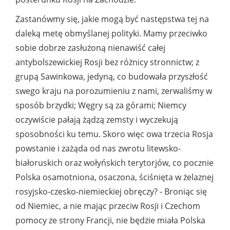
Zastanówmy się, jakie mogą być następstwa tej na
daleką metę obmyślanej polityki. Mamy przeciwko
sobie dobrze zasłużoną nienawiść całej
antybolszewickiej Rosji bez różnicy stronnictw; z
grupą Sawinkowa, jedyną, co budowała przyszłość
swego kraju na porozumieniu z nami, zerwaliśmy w
sposób brzydki; Węgry są za górami; Niemcy
oczywiście pałają żądzą zemsty i wyczekują
sposobności ku temu. Skoro więc owa trzecia Rosja
powstanie i zażąda od nas zwrotu litewsko-
białoruskich oraz wołyńskich terytorjów, co pocznie
Polska osamotniona, osaczona, ściśnięta w żelaznej
rosyjsko-czesko-niemieckiej obręczy? - Broniąc się
od Niemiec, a nie mając przeciw Rosji i Czechom
pomocy ze strony Francji, nie będzie miała Polska