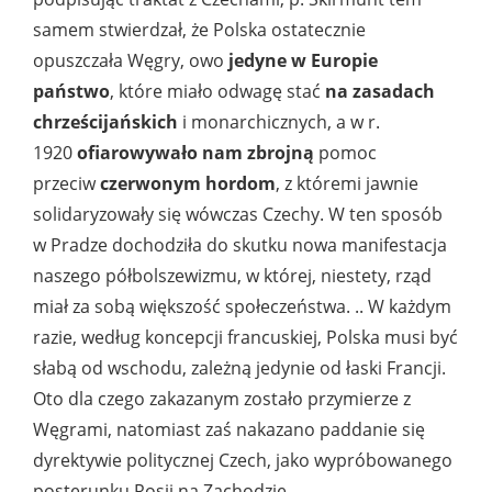
samem stwierdzał, że Polska ostatecznie
opuszczała Węgry, owo
jedyne w Europie
państwo
, które miało odwagę stać
na zasadach
chrześcijańskich
i monarchicznych, a w r.
1920
ofiarowywało nam zbrojną
pomoc
przeciw
czerwonym hordom
, z któremi jawnie
solidaryzowały się wówczas Czechy. W ten sposób
w Pradze dochodziła do skutku nowa manifestacja
naszego półbolszewizmu, w której, niestety, rząd
miał za sobą większość społeczeństwa. .. W każdym
razie, według koncepcji francuskiej, Polska musi być
słabą od wschodu, zależną jedynie od łaski Francji.
Oto dla czego zakazanym zostało przymierze z
Węgrami, natomiast zaś nakazano paddanie się
dyrektywie politycznej Czech, jako wypróbowanego
posterunku Rosji na Zachodzie.