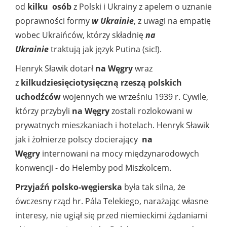
od
kilku osób
z Polski i Ukrainy z apelem o uznanie
poprawności formy
w Ukrainie
, z uwagi na empatię
wobec Ukraińców, którzy składnię
na
Ukrainie
traktują jak język Putina (sic!).
Henryk Sławik dotarł
na Węgry
wraz
z
kilkudziesięciotysięczną rzeszą polskich
uchodźców
wojennych we wrześniu 1939 r. Cywile,
którzy przybyli
na Węgry
zostali rozlokowani w
prywatnych mieszkaniach i hotelach. Henryk Sławik
jak i żołnierze polscy docierający
na
Węgry
internowani na mocy międzynarodowych
konwencji - do Helemby pod Miszkolcem.
Przyjaźń polsko-węgierska
była tak silna, że
ówczesny rząd hr. Pála Telekiego, narażając własne
interesy, nie ugiął się przed niemieckimi żądaniami