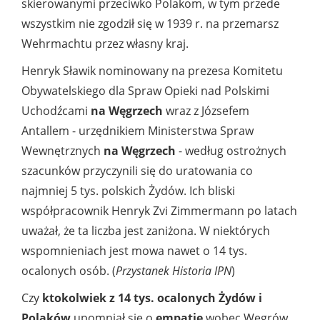
skierowanymi przeciwko Polakom, w tym przede
wszystkim nie zgodził się w 1939 r. na przemarsz
Wehrmachtu przez własny kraj.
Henryk Sławik nominowany na prezesa Komitetu
Obywatelskiego dla Spraw Opieki nad Polskimi
Uchodźcami
na Węgrzech
wraz z Józsefem
Antallem - urzędnikiem Ministerstwa Spraw
Wewnętrznych
na Węgrzech
- według ostrożnych
szacunków
przyczynili się do uratowania co
najmniej 5 tys. polskich Żydów. Ich bliski
współpracownik Henryk Zvi Zimmermann po latach
uważał, że ta liczba jest zaniżona. W niektórych
wspomnieniach jest mowa nawet o 14 tys.
ocalonych osób. (
Przystanek Historia IPN
)
Czy
ktokolwiek z 14 tys. ocalonych Żydów i
Polaków
upomniał się o
empatię
wobec Węgrów