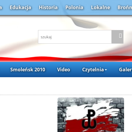
a
Edukacja
Historia
Polonia
Lokalne
Brońm
Smoleńsk 2010
Video
Czytelnia
Galer