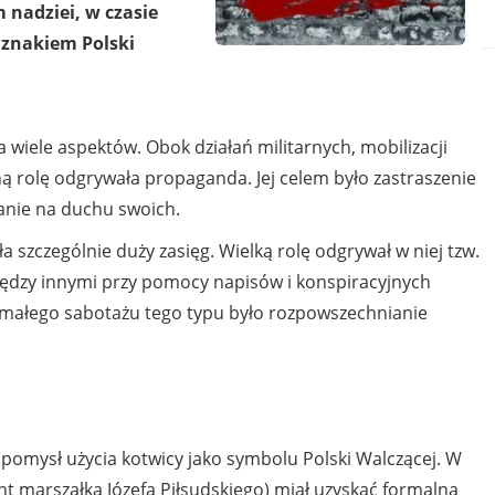
nadziei, w czasie
e znakiem Polski
 wiele aspektów. Obok działań militarnych, mobilizacji
 rolę odgrywała propaganda. Jej celem było zastraszenie
anie na duchu swoich.
szczególnie duży zasięg. Wielką rolę odgrywał w niej tzw.
iędzy innymi przy pomocy napisów i konspiracyjnych
 małego sabotażu tego typu było rozpowszechnianie
 pomysł użycia kotwicy jako symbolu Polski Walczącej. W
ant marszałka Józefa Piłsudskiego) miał uzyskać formalną