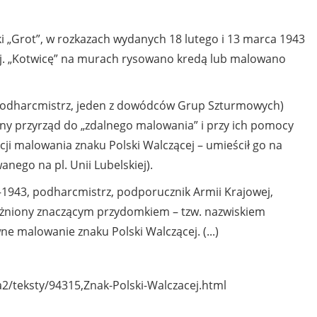
 „Grot”, w rozkazach wydanych 18 lutego i 13 marca 1943
cej. „Kotwicę” na murach rysowano kredą lub malowano
 podharcmistrz, jeden z dowódców Grup Szturmowych)
ny przyrząd do „zdalnego malowania” i przy ich pomocy
cji malowania znaku Polski Walczącej – umieścił go na
ego na pl. Unii Lubelskiej).
1943, podharcmistrz, podporucznik Armii Krajowej,
żniony znaczącym przydomkiem – tzw. nazwiskiem
ne malowanie znaku Polski Walczącej. (...)
pa2/teksty/94315,Znak-Polski-Walczacej.html