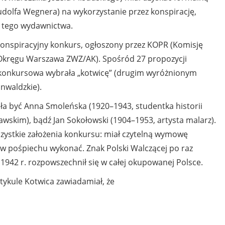
udolfa Wegnera) na wykorzystanie przez konspirację,
 tego wydawnictwa.
onspiracyjny konkurs, ogłoszony przez KOPR (Komisję
 Okręgu Warszawa ZWZ/AK). Spośród 27 propozycji
konkursowa wybrała „kotwicę” (drugim wyróżnionym
nwaldzkie).
ła być Anna Smoleńska (1920–1943, studentka historii
skim), bądź Jan Sokołowski (1904–1953, artysta malarz).
szystkie założenia konkursu: miał czytelną wymowę
 w pośpiechu wykonać. Znak Polski Walczącej po raz
1942 r. rozpowszechnił się w całej okupowanej Polsce.
rtykule Kotwica zawiadamiał, że