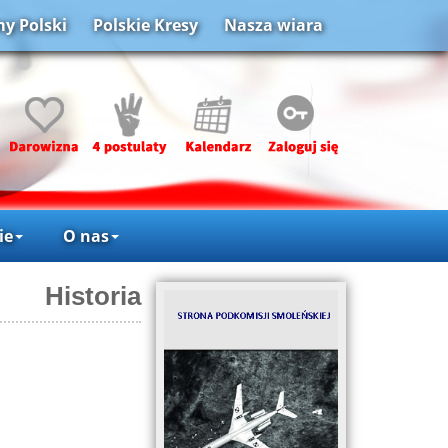
y Polski
Polskie Kresy
Nasza wiara
ie
O nas
Historia