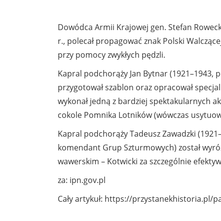
Dowódca Armii Krajowej gen. Stefan Rowecki
r., polecał propagować znak Polski Walczą
przy pomocy zwykłych pędzli.
Kapral podchorąży Jan Bytnar (1921–1943,
przygotował szablon oraz opracował specjal
wykonał jedną z bardziej spektakularnych ak
cokole Pomnika Lotników (wówczas usytuowan
Kapral podchorąży Tadeusz Zawadzki (1921–
komendant Grup Szturmowych) został wyró
wawerskim – Kotwicki za szczególnie efektyw
za: ipn.gov.pl
Cały artykuł: https://przystanekhistoria.pl/