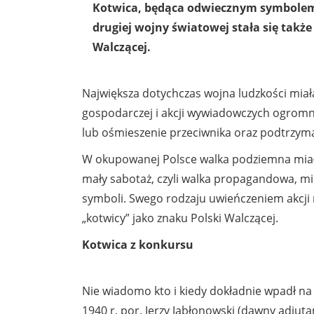
Kotwica, będąca odwiecznym symbolem 
drugiej wojny światowej stała się takż
Walczącej.
Największa dotychczas wojna ludzkości miała
gospodarczej i akcji wywiadowczych ogromną
lub ośmieszenie przeciwnika oraz podtrzym
W okupowanej Polsce walka podziemna miała 
mały sabotaż, czyli walka propagandowa, m
symboli. Swego rodzaju uwieńczeniem akcji
„kotwicy” jako znaku Polski Walczącej.
Kotwica z konkursu
Nie wiadomo kto i kiedy dokładnie wpadł na
1940 r. por. Jerzy Jabłonowski (dawny adiut