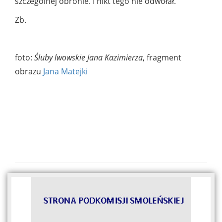
szczególnej obronie. I nikt tego nie odwołał.
Zb.
foto:
Śluby lwowskie Jana Kazimierza
, fragment
obrazu
Jana Matejki