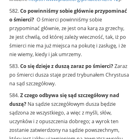
582.
Co powinniśmy sobie głównie przypominać
o śmierci?
O śmierci powinniśmy sobie
przypominać głównie, ze jest ona karą za grzechy,
że jest chwilą, od której zależy wieczność, tak, iż po
śmierci nie ma już miejsca na pokutę i zasługę, i że
nie wiemy, kiedy i jak umrzemy.
583.
Co się dzieje z duszą zaraz po śmierci?
Zaraz
po śmierci dusza staje przed trybunałem Chrystusa
na sąd szczegółowy.
584.
Z czego odbywa się sąd szczegółowy nad
duszą?
Na sądzie szczegółowym dusza będzie
sądzona ze wszystkiego, a więc z myśli, słów,
uczynków i z opuszczenia dobrego; a wyrok ten
zostanie zatwierdzony na sądzie powszechnym,
który jest jakby ujawnieniem na zewnątrz wyroku