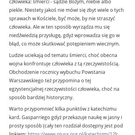
człowieka: śmierci - sądzie Bożym, niebie albo
piekle. Niestety jakoś nie mówi się zbyt wiele o tych
sprawach w Kościele, być może, by nie straszyć
człowieka. Ale w ten sposób wyrządza mu się
niedźwiedzią przysługę, gdyż wprowadza się go w
błąd, co może skutkować potępieniem wiecznym.
Ludzie uciekają od tematu śmierci, choć obecna
wojna konfrontuje człowieka z tą rzeczywistością.
Obchodzenie rocznicy wybuchu Powstania
Warszawskiego też przypomina o tej
egzystencjalnej rzeczywistości człowieka, choć na
sposób bardziej historyczny.
Warto przypomnieć kilka punktów z katechizmu
kard. Gasparriego gdyż przekazuje naukę w jasny i
prosty sposób (cały ten rozdział dostępny jest pod
linkiem:
https://www.piusx.org.pl/katechizm/12
):