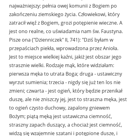
najważniejszy: pełnia owej komunii z Bogiem po
zakończeniu ziemskiego życia. Człowiekowi, który
zatracił więź z Bogiem, grozi potępienie wieczne. A
jest ono realne, co uświadamia nam św. Faustyna.
Pisze ona ("Dzienniczek" II, 741): "Dziś byłam w
przepaściach piekła, wprowadzona przez Anioła.
Jest to miejsce wielkiej kaźni, jakiż jest obszar jego
strasznie wielki. Rodzaje mąk, które widziałam:
pierwsza męka to utrata Boga; druga - ustawiczny
wyrzut sumienia; trzecia - nigdy się już ten los nie
zmieni; czwarta - jest ogień, który będzie przenikał
duszę, ale nie zniszczy jej, jest to straszna męka, jest
to ogień czysto duchowy, zapalony gniewem
Bożym; piątą męką jest ustawiczna ciemność,
straszny zapach duszący, a chociaż jest ciemność,
widzą się wzajemnie szatani i potępione dusze, i