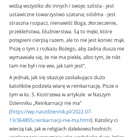
widzą wszystko zło innych i swoje; szósta - jest
ustawiczne towarzystwo szatana; siódma - jest
straszna rozpacz, nienawiść Boga, złorzeczenie,
przekleństwa, bluźnierstwa. Są to męki, które
potępieni cierpią razem, ale to nie jest koniec mąk.
Piszę o tym z rozkazu Bożego, aby żadna dusza nie
wymawiała się, że nie ma piekła, albo tym, że nikt
tam nie był i nie wie, jak tam jest”.
A jednak, jak się okazuje zaskakująco dużo
katolików podziela wiarę w reinkarnację. Pisze o
tym w ks. S. Kostrzewa w artykule w Naszym
Dzienniku „Reinkarnacji nie ma”
(
https://wp.naszdziennik.pl/2022-07-
13/364805,reinkarnacji-nie-ma.html
). Katolicy ci
wierzą tak, jak w religiach dalekowschodnich: