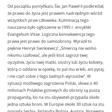
Od początku pontyfikatu Św. Jan Paweł II podkreślał,
że prawo do życia jest prawem nadrzędnym wśród
wszystkich praw człowieka. Kulminacją tego
nauczania było ogłoszenie w 1995 r. encykliki
Evangelium Vitae. Logiczna konsekwencja tego
prawa jest prawo do samoobrony. Wyraził to
pięknie Henryk Sienkiewicz: „Śmiercią nie wolno
nikomu szafować, ale jeśli ktoś zagrozi twej
ojczyźnie, życiu twej matki, siostry lub życiu kobiety,
którą ci oddano w opiekę, to pal mu w łeb, ani pytaj,
i nie czyń sobie z tego żadnych wyrzutów”. W
sytuacji możliwego zagrożenia Polski, słowa o 40
milionach Polaków gotowych do obrony są pustą
propagandą, bo na stu obywateli przypada około
jedna sztuka broni. W Europie około 30 sztuk na stu
posiada Serbia, Finlandia Bośnia, Austria, Norwegia