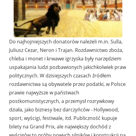
Do najhojniejszych donatorów należeli m.in. Sulla,
Juliusz Cezar, Neron i Trajan. Rozdawnictwo zboża,
chleba i monet i krwawe igrzyska były narzędziem
uspakajania ludzi pozbawionych jakichkolwiek praw
politycznych. W dzisiejszych czasach źródłem
rozdawnictwa są obywatele przez podatki, w Polsce
prawie najwyższe w państwach
postkomunistycznych, a przemysł rozrywkowy
działa, jako biznesy bez darczyńców - Hollywood,
sport, wyścigi, festiwale, itd. Publiczność kupuje
bilety na Grand Prix, ale największy dochód z
wyścigów to próby nowych silników i konstrukcji na