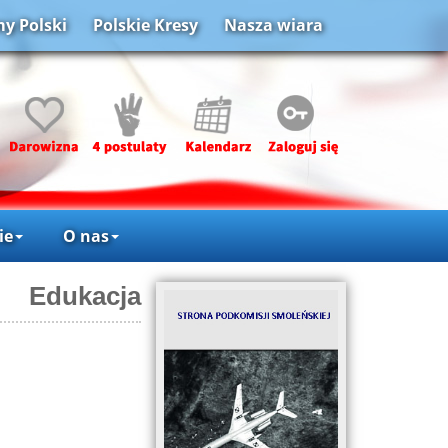
y Polski
Polskie Kresy
Nasza wiara
ie
O nas
Edukacja