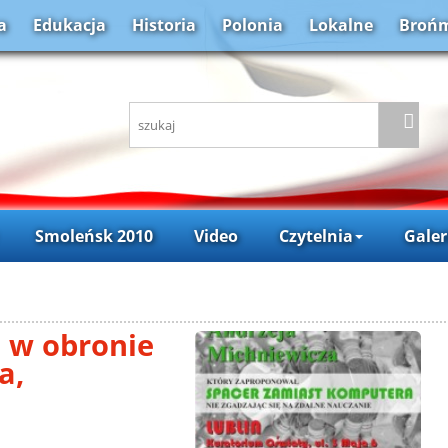
a
Edukacja
Historia
Polonia
Lokalne
Brońm
Smoleńsk 2010
Video
Czytelnia
Galer
a w obronie
a,