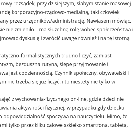
drowy rozsądek, przy dzisiejszym, słabym stanie masowej
ndę korporacyjno-rządowo-medialną, taki człowiek
arany przez urzędników/administrację. Nawiasem mówiąc,
 się nie zmieniło – ma służebną rolę wobec społeczeństwa i
jmować dyskusję i zwrócić uwagę również i na tę istotną
tyczno-formalistycznych trudno liczyć, zamiast
entyzm, bezduszna rutyna, ślepe przyjmowanie i
a jest codziennością. Czynnik społeczny, obywatelski i
 nie trzeba się już liczyć, i to niestety nie tylko w
jęć z wychowania-fizycznego on-line, gdzie dzieci nie
ania aktywności fizycznej, w przypadku gdy dziecku
 to odpowiedzialność spoczywa na nauczycielu. Mimo, że
ami tylko przez kilku calowe szkiełko smartfona, tableta,