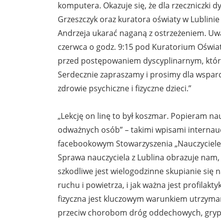
komputera. Okazuje się, że dla rzeczniczki 
Grzeszczyk oraz kuratora oświaty w Lublinie 
Andrzeja ukarać naganą z ostrzeżeniem. Uwa
czerwca o godz. 9:15 pod Kuratorium Oświat
przed postępowaniem dyscyplinarnym, które
Serdecznie zapraszamy i prosimy dla wsparc
zdrowie psychiczne i fizyczne dzieci.”
„Lekcję on linę to był koszmar. Popieram nau
odważnych osób” – takimi wpisami internau
facebookowym Stowarzyszenia „Nauczyciele
Sprawa nauczyciela z Lublina obrazuje nam, 
szkodliwe jest wielogodzinne skupianie się n
ruchu i powietrza, i jak ważna jest profilakt
fizyczna jest kluczowym warunkiem utrzyman
przeciw chorobom dróg oddechowych, gryp