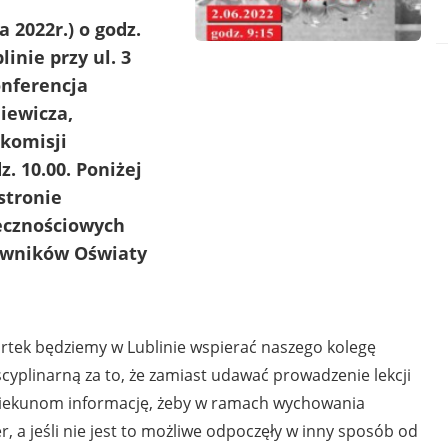
a 2022r.) o godz.
inie przy ul. 3
onferencja
iewicza,
 komisji
z. 10.00. Poniżej
stronie
ecznościowych
cowników Oświaty
artek będziemy w Lublinie wspierać naszego kolegę
cyplinarną za to, że zamiast udawać prowadzenie lekcji
opiekunom informację, żeby w ramach wychowania
r, a jeśli nie jest to możliwe odpoczęły w inny sposób od