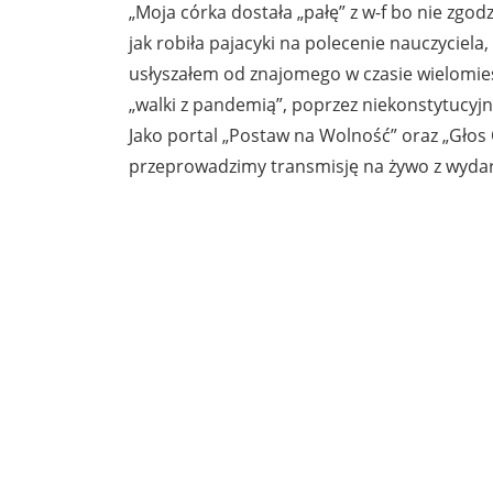
„Moja córka dostała „pałę” z w-f bo nie zgod
jak robiła pajacyki na polecenie nauczyciela,
usłyszałem od znajomego w czasie wielomie
„walki z pandemią”, poprzez niekonstytucyj
Jako portal „Postaw na Wolność” oraz „Głos
przeprowadzimy transmisję na żywo z wydar