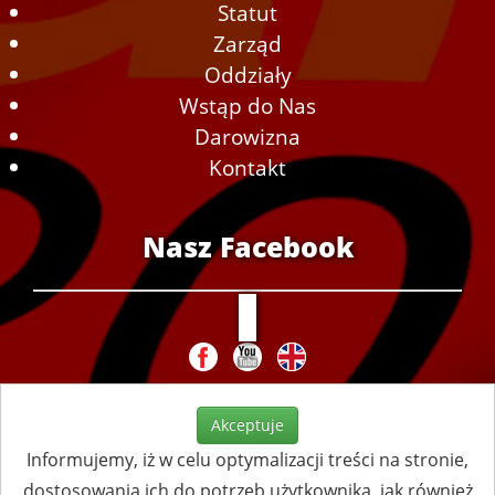
Statut
Zarząd
Oddziały
Wstąp do Nas
Darowizna
Kontakt
Nasz Facebook
Akceptuje
Informujemy, iż w celu optymalizacji treści na stronie,
dostosowania ich do potrzeb użytkownika, jak również