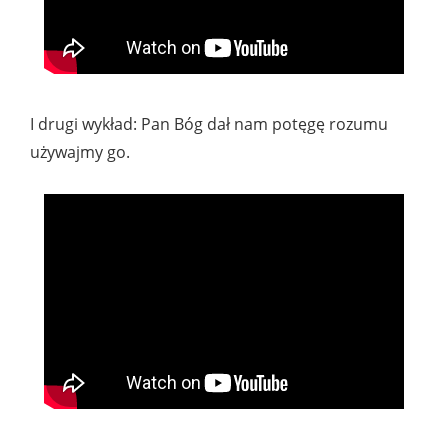
I drugi wykład: Pan Bóg dał nam potęgę rozumu
używajmy go.