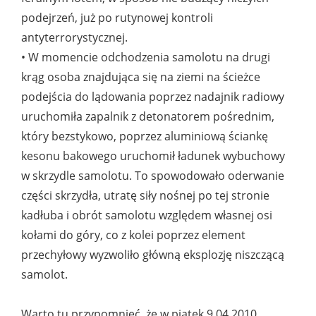
podejrzeń, już po rutynowej kontroli
antyterrorystycznej.
• W momencie odchodzenia samolotu na drugi
krąg osoba znajdująca się na ziemi na ścieżce
podejścia do lądowania poprzez nadajnik radiowy
uruchomiła zapalnik z detonatorem pośrednim,
który bezstykowo, poprzez aluminiową ściankę
kesonu bakowego uruchomił ładunek wybuchowy
w skrzydle samolotu. To spowodowało oderwanie
części skrzydła, utratę siły nośnej po tej stronie
kadłuba i obrót samolotu względem własnej osi
kołami do góry, co z kolei poprzez element
przechyłowy wyzwoliło główną eksplozję niszczącą
samolot.
Warto tu przypomnieć, że w piątek 9.04.2010