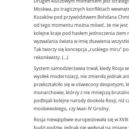
Drugim kluczowym momentem jest strategicz
Moskwa, po tragicznych konfliktach wewnętr
Kozaków pod przywództwem Bohdana Chmieln
od tego momentu można mówić, że nie jest to
kolejne kraje pod hasłem jednoczenia ziem 
wyzwalania świata w imię zbawienia wszystkic
Tak tworzy się koncepcja „ruskiego miru” po
rekonkwisty. (...)
System samodzierżawia trwał, kiedy Rosja we
wysiłek modernizacji, nie zmieniła jednak a
przekształciło się w oświecony despotyzm, któ
monarchowie, którzy z nie mniejszą brutalno
podbijali kolejne narody dookoła Rosji, niż c
moskiewskiego, czy Iwan IV Groźny.
Rosja niewątpliwie europeizowała się w XVIII i
budzi podziw, jednak nie wpłynął na zmianę s