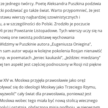
cze jednego twórcy. Poetę Aleksandra Puszkina podziwia
ki podziwiać go także świat. Warto przypomnieć, że jest
zestawu wierszy najbardziej szowinistycznych i
a w szczególności do Polski. Zrodziło je poczucie
yli przez Powstanie Listopadowe. Tych wierszy uczy się na
stanowią one swoistą podstawę wychowania
 Widzimy w Puszkinie autora „Eugeniusza Oniegina”,
en sam autor wpaja w kolejne pokolenia Rosjan nienawiść
 np. w poematach „Jeniec kaukaski”, „Jeździec miedziany”
j ten aspekt jest częściej podnoszony w Rosji niż piękne
w XIV w. Moskwa przyjęła prawosławie jako oręż
woływać się do ideologii Moskwy jako Trzeciego Rzymu,
wyzwolić” cały świat dla prawosławia, ponieważ jest
oskwa wobec tego miała być nową stolicą wiecznego
polu) i ostatnią, obdarzoną misją podboju, w pierwszym