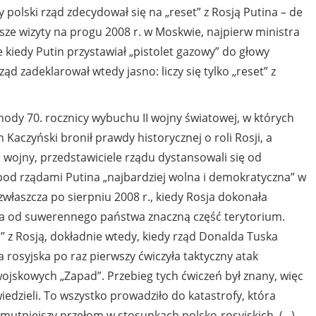
olski rząd zdecydował się na „reset” z Rosją Putina – de
sze wizyty na progu 2008 r. w Moskwie, najpierw ministra
 kiedy Putin przystawiał „pistolet gazowy” do głowy
 zadeklarował wtedy jasno: liczy się tylko „reset” z
hody 70. rocznicy wybuchu II wojny światowej, w których
h Kaczyński bronił prawdy historycznej o roli Rosji, a
 wojny, przedstawiciele rządu dystansowali się od
 pod rządami Putina „najbardziej wolna i demokratyczna” w
 zwłaszcza po sierpniu 2008 r., kiedy Rosja dokonała
wała od suwerennego państwa znaczną część terytorium.
” z Rosją, dokładnie wtedy, kiedy rząd Donalda Tuska
 rosyjska po raz pierwszy ćwiczyła taktyczny atak
jskowych „Zapad”. Przebieg tych ćwiczeń był znany, więc
iedzieli. To wszystko prowadziło do katastrofy, która
jsmutniejszy przełom w stosunkach polsko-rosyjskich. (...)