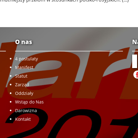
O nas
N
4 postulaty
Manifest
Statut
Zarząd
Oddziały
Wstąp do Nas
Darowizna
Kontakt