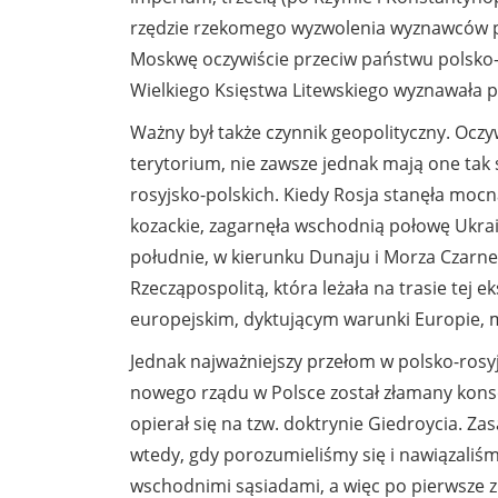
rzędzie rzekomego wyzwolenia wyznawców pra
Moskwę oczywiście przeciw państwu polsko-
Wielkiego Księstwa Litewskiego wyznawała 
Ważny był także czynnik geopolityczny. Ocz
terytorium, nie zawsze jednak mają one tak s
rosyjsko-polskich. Kiedy Rosja stanęła moc
kozackie, zagarnęła wschodnią połowę Ukrain
południe, w kierunku Dunaju i Morza Czarneg
Rzecząpospolitą, która leżała na trasie tej e
europejskim, dyktującym warunki Europie, mu
Jednak najważniejszy przełom w polsko-rosyj
nowego rządu w Polsce został złamany konse
opierał się na tzw. doktrynie Giedroycia. Z
wtedy, gdy porozumieliśmy się i nawiązaliś
wschodnimi sąsiadami, a więc po pierwsze z