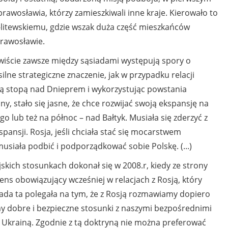
wosławia, którzy zamieszkiwali inne kraje. Kierowało to
litewskiemu, gdzie wszak duża część mieszkańców
prawosławie.
ywiście zawsze między sąsiadami występują spory o
ilne strategiczne znaczenie, jak w przypadku relacji
ną stopą nad Dnieprem i wykorzystując powstania
y, stało się jasne, że chce rozwijać swoją ekspansję na
o lub też na północ – nad Bałtyk. Musiała się zderzyć z
kspansji. Rosja, jeśli chciała stać się mocarstwem
siała podbić i podporządkować sobie Polskę. (...)
skich stosunkach dokonał się w 2008.r, kiedy ze strony
ns obowiązujący wcześniej w relacjach z Rosją, który
asada ta polegała na tym, że z Rosją rozmawiamy dopiero
my dobre i bezpieczne stosunki z naszymi bezpośrednimi
 Ukrainą. Zgodnie z tą doktryną nie można preferować