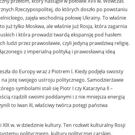
ny przełom, który nastąpił w połowie XVII w. Wówczas
znych Rzeczypospolitej, do których doszło po powstaniu
ickiego, zajęła wschodnią połowę Ukrainy. To właśnie
 już tylko Moskwa, ale właśnie już Rosja, która zagarnia
ruskich i która prowadzi twardą ekspansję pod hasłem
h ludzi przez prawosławie, czyli jedyną prawdziwą religię.
łączonego z imperialną polityką i prawosławną ideą
szła do Europy wraz z Piotrem I. Kiedy podjęła swoisty
ni na jotę swojego ustroju politycznego. Samodzierżawie
rego symbolami stali się Piotr I czy Katarzyna II –
ścią rządzili swoimi poddanymi i z nie mniejsza energią
zynili to Iwan III, właściwy twórca potęgi państwa
 XIX w. w dziedzinie kultury. Ten rozkwit kulturalny Rosji
ystemu politycznego, kultury politycznej carskiej,