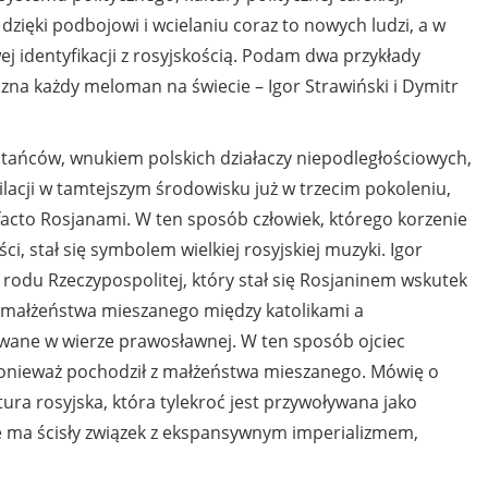
ż dzięki podbojowi i wcielaniu coraz to nowych ludzi, a w
j identyfikacji z rosyjskością. Podam dwa przykłady
zna każdy meloman na świecie – Igor Strawiński i Dymitr
tańców, wnukiem polskich działaczy niepodległościowych,
milacji w tamtejszym środowisku już w trzecim pokoleniu,
e facto Rosjanami. W ten sposób człowiek, którego korzenie
ci, stał się symbolem wielkiej rosyjskiej muzyki. Igor
 rodu Rzeczypospolitej, który stał się Rosjaninem wskutek
 małżeństwa mieszanego między katolikami a
wane w wierze prawosławnej. W ten sposób ojciec
onieważ pochodził z małżeństwa mieszanego. Mówię o
ura rosyjska, która tylekroć jest przywoływana jako
że ma ścisły związek z ekspansywnym imperializmem,