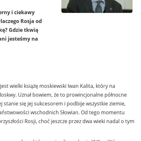
erny i ciekawy
laczego Rosja od
kę? Gdzie tkwią
ani jesteśmy na
jest wielki książę moskiewski Iwan Kalita, który na
 Moskwy. Uznał bowiem, że to prowincjonalne północne
 stanie się jej sukcesorem i podbije wszystkie ziemie,
ej państwowości wschodnich Słowian. Od tego momentu
yszłości Rosji, choć jeszcze przez dwa wieki nadal o tym