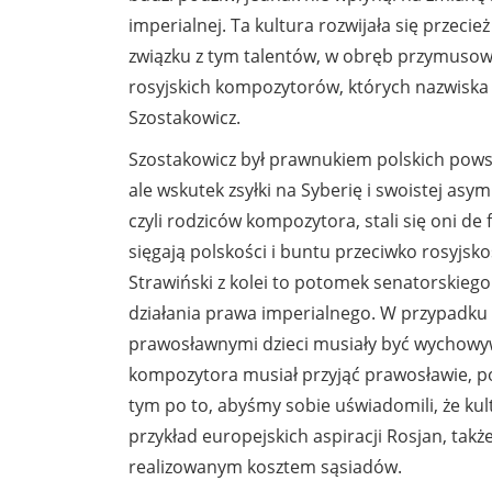
imperialnej. Ta kultura rozwijała się przecie
związku z tym talentów, w obręb przymusowe
rosyjskich kompozytorów, których nazwiska 
Szostakowicz.
Szostakowicz był prawnukiem polskich pows
ale wskutek zsyłki na Syberię i swoistej asy
czyli rodziców kompozytora, stali się oni d
sięgają polskości i buntu przeciwko rosyjskoś
Strawiński z kolei to potomek senatorskiego
działania prawa imperialnego. W przypadku
prawosławnymi dzieci musiały być wychowy
kompozytora musiał przyjąć prawosławie, p
tym po to, abyśmy sobie uświadomili, że kult
przykład europejskich aspiracji Rosjan, tak
realizowanym kosztem sąsiadów.