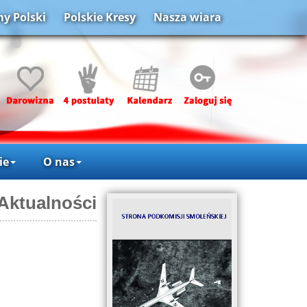
y Polski
Polskie Kresy
Nasza wiara
ie
O nas
Aktualności