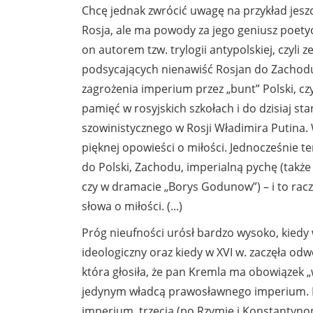
Chcę jednak zwrócić uwagę na przykład jesz
Rosja, ale ma powody za jego geniusz poetyc
on autorem tzw. trylogii antypolskiej, czyli 
podsycających nienawiść Rosjan do Zachodu, 
zagrożenia imperium przez „bunt” Polski, cz
pamięć w rosyjskich szkołach i do dzisiaj 
szowinistycznego w Rosji Władimira Putina.
pięknej opowieści o miłości. Jednocześnie t
do Polski, Zachodu, imperialną pychę (także
czy w dramacie „Borys Godunow”) – i to racze
słowa o miłości. (...)
Próg nieufności urósł bardzo wysoko, kiedy 
ideologiczny oraz kiedy w XVI w. zaczęła od
która głosiła, że pan Kremla ma obowiązek „
jedynym władcą prawosławnego imperium. M
imperium, trzecią (po Rzymie i Konstantyno