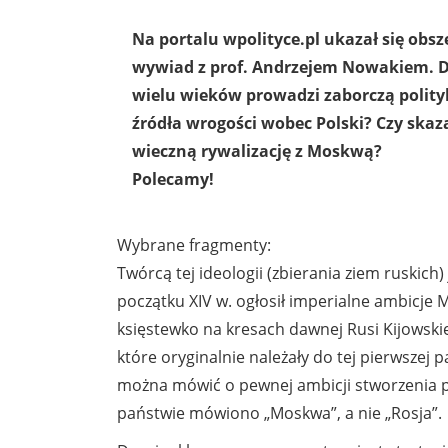
Na portalu wpolityce.pl ukazał się obsz
wywiad z prof. Andrzejem Nowakiem. D
wielu wieków prowadzi zaborczą polity
źródła wrogości wobec Polski? Czy skaz
wieczną rywalizację z Moskwą?
Polecamy!
Wybrane fragmenty:
Twórcą tej ideologii (zbierania ziem ruskich) 
początku XIV w. ogłosił imperialne ambicje
księstewko na kresach dawnej Rusi Kijowskiej
które oryginalnie należały do tej pierwsz
można mówić o pewnej ambicji stworzenia prz
państwie mówiono „Moskwa”, a nie „Rosja”.