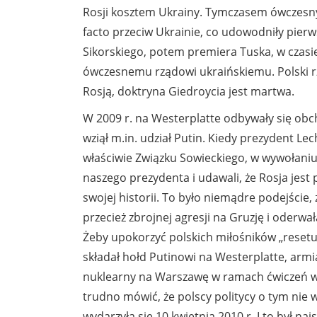
Rosji kosztem Ukrainy. Tymczasem ówczesny p
facto przeciw Ukrainie, co udowodniły pierw
Sikorskiego, potem premiera Tuska, w czasie
ówczesnemu rządowi ukraińskiemu. Polski rząd
Rosją, doktryna Giedroycia jest martwa.
W 2009 r. na Westerplatte odbywały się obc
wziął m.in. udział Putin. Kiedy prezydent Lec
właściwie Związku Sowieckiego, w wywołaniu
naszego prezydenta i udawali, że Rosja jest
swojej historii. To było niemądre podejście,
przecież zbrojnej agresji na Gruzję i oder
Żeby upokorzyć polskich miłośników „resetu
składał hołd Putinowi na Westerplatte, armia
nuklearny na Warszawę w ramach ćwiczeń wo
trudno mówić, że polscy politycy o tym nie w
wydarzyła się 10 kwietnia 2010 r. I to był na