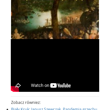
Zobacz równiez:
Biały Kruk: Janusz Szewczak, Pandemia grzechu,