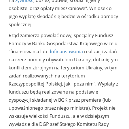
na
żywność
, odzież, obuwie, środki higieny
osobistej oraz opłaty mieszkaniowe". Wniosek o
jego wypłatę składać się będzie w ośrodku pomocy
społecznej.
Rząd zamierza powołać nowy, specjalny Fundusz
Pomocy w Banku Gospodarstwa Krajowego w celu
"finansowania lub
dofinansowania
realizacji zadań
na rzecz pomocy obywatelom Ukrainy, dotkniętym
konfliktem zbrojnym na terytorium Ukrainy, w tym
zadań realizowanych na terytorium
Rzeczypospolitej Polskiej, jak i poza nim". Wypłaty z
funduszu będą realizowane na podstawie
dyspozycji składanej w BGK przez premiera (lub
upoważnionego przez niego ministra). Projekt nie
wskazuje wielkości Funduszu, ale w dzisiejszym
wywiadzie dla DGP szef Stałego Komitetu Rady