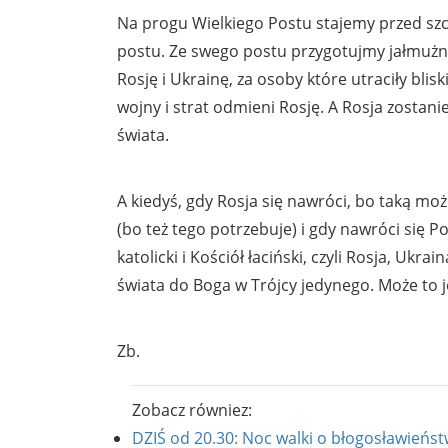
Na progu Wielkiego Postu stajemy przed sz
postu. Ze swego postu przygotujmy jałmużn
Rosję i Ukrainę, za osoby które utraciły bli
wojny i strat odmieni Rosję. A Rosja zostan
świata.
A kiedyś, gdy Rosja się nawróci, bo taką mo
(bo też tego potrzebuje) i gdy nawróci się 
katolicki i Kościół łaciński, czyli Rosja, Uk
świata do Boga w Trójcy jedynego. Może to je
Zb.
Zobacz równiez:
DZIŚ od 20.30: Noc walki o błogosławieńst