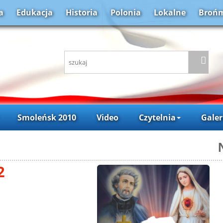
a
Edukacja
Historia
Polonia
Lokalne
Brońm
Smoleńsk 2010
Video
Czytelnia
Galer
2