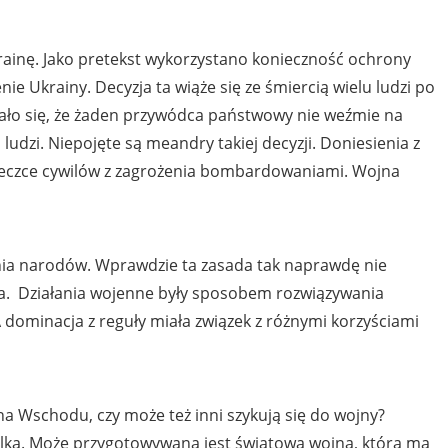
rainę. Jako pretekst wykorzystano konieczność ochrony
 Ukrainy. Decyzja ta wiąże się ze śmiercią wielu ludzi po
ło się, że żaden przywódca państwowy nie weźmie na
 ludzi. Niepojęte są meandry takiej decyzji. Doniesienia z
cieczce cywilów z zagrożenia bombardowaniami. Wojna
a narodów. Wprawdzie ta zasada tak naprawdę nie
na. Działania wojenne były sposobem rozwiązywania
A dominacja z reguły miała związek z różnymi korzyściami
na Wschodu, czy może też inni szykują się do wojny?
kilka. Może przygotowywana jest światowa wojna, która ma