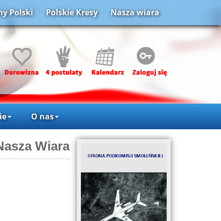
y Polski
Polskie Kresy
Nasza wiara
ie
O nas
Nasza Wiara