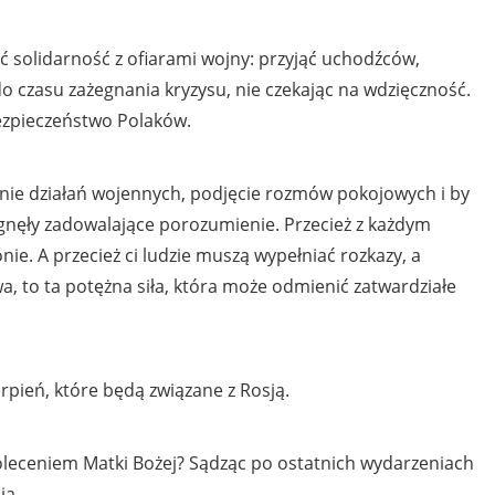
 solidarność z ofiarami wojny: przyjąć uchodźców,
do czasu zażegnania kryzysu, nie czekając na wdzięczność.
ezpieczeństwo Polaków.
anie działań wojennych, podjęcie rozmów pokojowych i by
ągnęły zadowalające porozumienie. Przecież z każdym
onie. A przecież ci ludzie muszą wypełniać rozkazy, a
a, to ta potężna siła, która może odmienić zatwardziałe
rpień, które będą związane z Rosją.
poleceniem Matki Bożej? Sądząc po ostatnich wydarzeniach
ia.