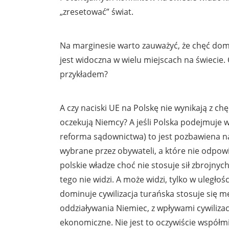
„zresetować” świat.
Na marginesie warto zauważyć, że chęć do
jest widoczna w wielu miejscach na świecie. 
przykładem?
A czy naciski UE na Polskę nie wynikają z ch
oczekują Niemcy? A jeśli Polska podejmuje w
reforma sądownictwa) to jest pozbawiena n
wybrane przez obywateli, a które nie odpow
polskie władze choć nie stosuje sił zbrojny
tego nie widzi. A może widzi, tylko w uległo
dominuje cywilizacja turańska stosuje się 
oddziaływania Niemiec, z wpływami cywilizacj
ekonomiczne. Nie jest to oczywiście współmi