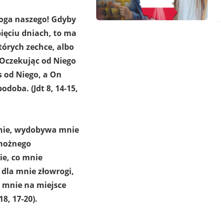
 Boga naszego! Gdyby
ięciu dniach, to ma
tórych zechce, albo
 Oczekując od Niego
 od Niego, a On
odoba. (Jdt 8, 14-15,
mnie, wydobywa mnie
emożnego
ie, co mnie
dla mnie złowrogi,
 mnie na miejsce
8, 17-20).