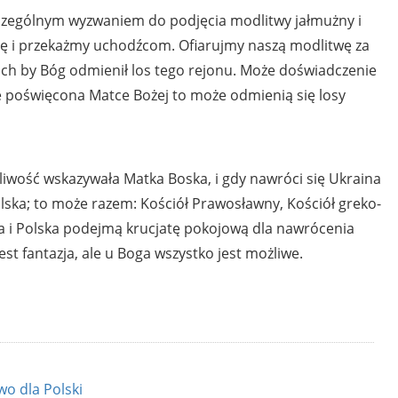
czególnym wyzwaniem do podjęcia modlitwy jałmużny i
ę i przekażmy uchodźcom. Ofiarujmy naszą modlitwę za
skich by Bóg odmienił los tego rejonu. Może doświadczenie
ie poświęcona Matce Bożej to może odmienią się losy
żliwość wskazywała Matka Boska, i gdy nawróci się Ukraina
Polska; to może razem: Kościół Prawosławny, Kościół greko-
raina i Polska podejmą krucjatę pokojową dla nawrócenia
st fantazja, ale u Boga wszystko jest możliwe.
wo dla Polski