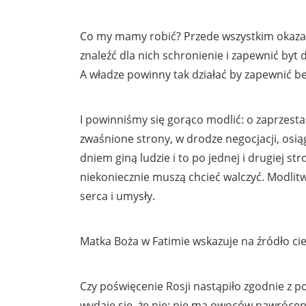
Co my mamy robić? Przede wszystkim okazać
znaleźć dla nich schronienie i zapewnić byt 
A władze powinny tak działać by zapewnić b
I powinniśmy się gorąco modlić: o zaprzest
zwaśnione strony, w drodze negocjacji, osi
dniem giną ludzie i to po jednej i drugiej str
niekoniecznie muszą chcieć walczyć. Modlitw
serca i umysły.
Matka Boża w Fatimie wskazuje na źródło cie
Czy poświęcenie Rosji nastąpiło zgodnie z 
wydaje się, że nie; nie ma owoców nawrócen