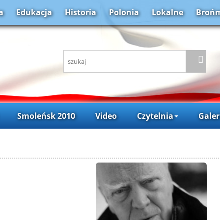
a
Edukacja
Historia
Polonia
Lokalne
Brońm
Smoleńsk 2010
Video
Czytelnia
Galer