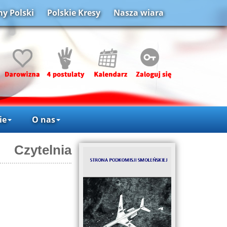
y Polski
Polskie Kresy
Nasza wiara
ie
O nas
Czytelnia