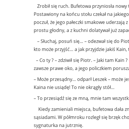
Zrobił się ruch. Bufetowa przyniosła nowy tal
Postawiony na końcu stołu czekał na jakieg
poczuł, że jego pałeczki smakowe uderzają z
prostu głodny, a z kuchni dolatywał już zapa
– Słuchaj, posuń się… – odezwał się do Pi
kto może przyjść… a jak przyjdzie jakiś Kain,
– Co ty ? – zdziwił się Piotr. – Jaki tam Kain 
zawsze prawe oko, a jego policzkiem porusza
– Może przesądny… odparł Leszek – może je
Kaina nie usiądę! To nie okrągły stół…
– To przesiądź się ze mną, mnie tam wszystko
Kiedy zamieniali miejsca, bufetowa dała znak
sąsiadami. W półmroku rozległ się brzęk choc
sygnaturka na jutrznię.