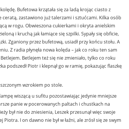
kolędę. Bufetowa krzątała się za ladą krojąc ciasto z
ceratą, zastawiono już talerzami i sztućcami. Kilka osób
jącą w rogu. Obwieszona cukierkami i okryta anielskim
loną i kruchą jak łamiące się szpilki. Sypały się obficie,
zki. Zganiony przez bufetową, usiadł przy końcu stołu. A
eniu. Z radia płynęła nowa kolęda – jak co roku ten sam
Betlejem. Betlejem też się nie zmieniało, tylko co roku
a podszedł Piotr i klepnął go w ramię, pokazując flaszkę
oszczonym wzrokiem po stole.
lampę wiszącą u sufitu pozostawiając jedynie mniejsze
starsze panie w pocerowanych paltach i chustkach na
ieży był nie do zniesienia, Leszek przesunął więc swoje
ej Piotra. I on dawno nie był w łaźni, ale zrósł się ze swym