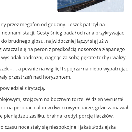
ny przez megafon od godziny. Leszek patrzył na
 neonami stacji. Gęsty śnieg padał od rana przykrywając
 brudnego gipsu, najwidoczniej łączył się już w
ąg wtaczał się na peron z prędkością nosorożca złapanego
 wysiadali podróżni, ciągnąc za sobą pękate torby i walizy.
zek – … a pewnie na wigilię! I spojrzał na niebo wypatrując
kały przestrzeń nad horyzontem.
wiedział z irytacją.
lejowym, stojącym na bocznym torze. W dzień wyruszał
kalni, na peronach albo w dworcowym barze, gdzie zamawiał
 pieniądze z zasiłku, brał na kredyt porcję flaczków.
czasu noce stały się niespokojne i jakaś złodziejska