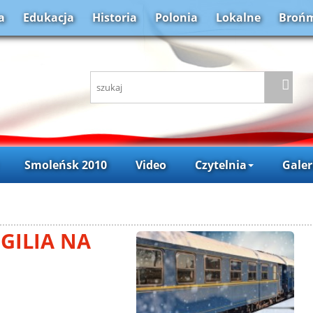
a
Edukacja
Historia
Polonia
Lokalne
Brońm
Smoleńsk 2010
Video
Czytelnia
Galer
IGILIA NA