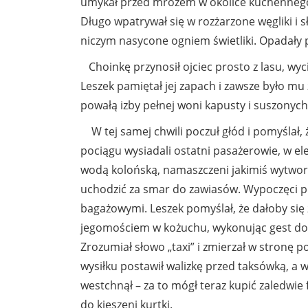
umykał przed mrozem w okolice kuchennego 
Długo wpatrywał się w rozżarzone węgliki i s
niczym nasycone ogniem świetliki. Opadały 
Choinkę przynosił ojciec prosto z lasu, wyci
Leszek pamiętał jej zapach i zawsze było mu 
powałą izby pełnej woni kapusty i suszonyc
W tej samej chwili poczuł głód i pomyślał,
pociągu wysiadali ostatni pasażerowie, w e
wodą kolońską, namaszczeni jakimiś wytwor
uchodzić za smar do zawiasów. Wypoczęci po
bagażowymi. Leszek pomyślał, że dałoby się 
jegomościem w kożuchu, wykonując gest dośw
Zrozumiał słowo „taxi” i zmierzał w stronę po
wysiłku postawił walizkę przed taksówką, a 
westchnął – za to mógł teraz kupić zaledwie
do kieszeni kurtki.