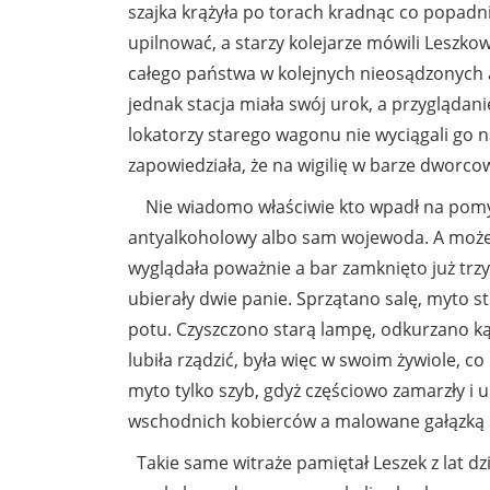
szajka krążyła po torach kradnąc co popadn
upilnować, a starzy kolejarze mówili Leszko
całego państwa w kolejnych nieosądzonych af
jednak stacja miała swój urok, a przyglądan
lokatorzy starego wagonu nie wyciągali go na
zapowiedziała, że na wigilię w barze dworco
Nie wiadomo właściwie kto wpadł na pomysł 
antyalkoholowy albo sam wojewoda. A może
wyglądała poważnie a bar zamknięto już trzy
ubierały dwie panie. Sprzątano salę, myto sto
potu. Czyszczono starą lampę, odkurzano kąt
lubiła rządzić, była więc w swoim żywiole, 
myto tylko szyb, gdyż częściowo zamarzły i u
wschodnich kobierców a malowane gałązką 
Takie same witraże pamiętał Leszek z lat dz