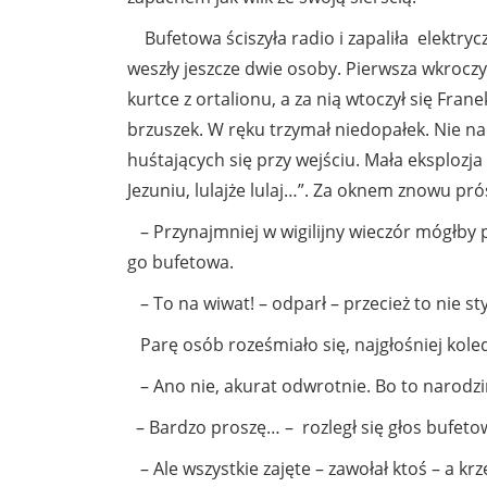
Bufetowa ściszyła radio i zapaliła elektryc
weszły jeszcze dwie osoby. Pierwsza wkroczy
kurtce z ortalionu, a za nią wtoczył się Fra
brzuszek. W ręku trzymał niedopałek. Nie nam
huśtających się przy wejściu. Mała eksplozja
Jezuniu, lulajże lulaj…”. Za oknem znowu prós
– Przynajmniej w wigilijny wieczór mógłby p
go bufetowa.
– To na wiwat! – odparł – przecież to nie s
Parę osób roześmiało się, najgłośniej kole
– Ano nie, akurat odwrotnie. Bo to narodziny
– Bardzo proszę… – rozległ się głos bufetowe
– Ale wszystkie zajęte – zawołał ktoś – a krz