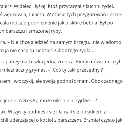
erz. Widelec i łyżkę. Ktoś przytargał z kuchni zydel.
oś wędrowca, tułacza. W czasie tych przygotowań Leszek
 całą mocą o podniebienie jak o skórę bębna. Był po
ch barszczu i smażonej ryby.
otra. – Nie chcę siedzieć na samym brzegu…nie wiadomo
 to ja nie chcę tu siedzieć. Obok tego zydla…
? – i patrzył na Leszka jedną źrenicą. Kiedy mówił, mrużył
ł nieznaczny grymas. – Coś ty taki przesądny ?
stem i włóczykij, ale swoją godność mam. Obok żadnego
 jedno. A zresztą może nikt nie przyjdzie… ?
. Wszyscy podnieśli się i łamali się opłatkiem z
hli uderzającej o kocioł z barszczem. Brzmiał czysto jak