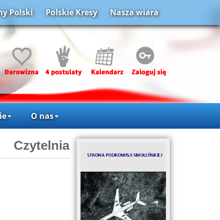
y Polski
Polskie Kresy
Nasza wiara
ie
O nas
Czytelnia