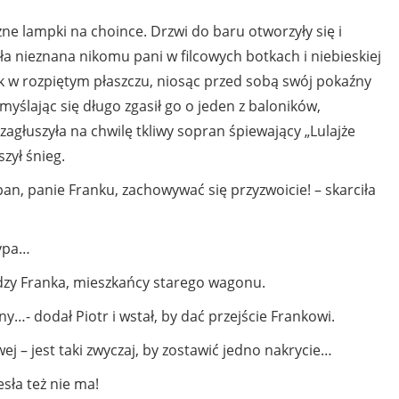
zne lampki na choince. Drzwi do baru otworzyły się i
ła nieznana nikomu pani w filcowych botkach i niebieskiej
nek w rozpiętym płaszczu, niosąc przed sobą swój pokaźny
yślając się długo zgasił go o jeden z baloników,
 zagłuszyła na chwilę tkliwy sopran śpiewający „Lulajże
zył śnieg.
an, panie Franku, zachowywać się przyzwoicie! – skarciła
typa…
dzy Franka, mieszkańcy starego wagonu.
…- dodał Piotr i wstał, by dać przejście Frankowi.
j – jest taki zwyczaj, by zostawić jedno nakrycie…
esła też nie ma!