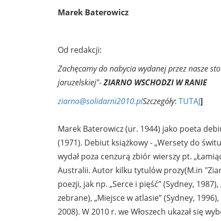
Marek Baterowicz
Od redakcji:
Zachęcamy do nabycia wydanej przez nasze stow
jaruzelskiej"-
ZIARNO WSCHODZI W RANIE
ziarno@solidarni2010.pl
Szczegóły
:
TUTAJ
]
Marek Baterowicz (ur. 1944) jako poeta deb
(1971). Debiut książkowy - „Wersety do świtu
wydał poza cenzurą zbiór wierszy pt. „Łamiąc
Australii. Autor kilku tytulów prozy(M.in "Z
poezji, jak np. „Serce i pięść” (Sydney, 1987
zebrane), „Miejsce w atlasie” (Sydney, 1996),
2008). W 2010 r. we Włoszech ukazał się wybó