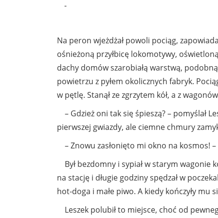
-
Na peron wjeżdżał powoli pociąg, zapowiada
ośnieżoną przyłbicę lokomotywy, oświetloną
dachy domów szarobiałą warstwą, podobną do
powietrzu z pyłem okolicznych fabryk. Poci
w pętlę. Stanął ze zgrzytem kół, a z wagonów
– Gdzież oni tak się śpieszą? – pomyślał Les
pierwszej gwiazdy, ale ciemne chmury zamy
– Znowu zasłonięto mi okno na kosmos! – po
Był bezdomny i sypiał w starym wagonie ko
na stację i długie godziny spędzał w pocze
hot-doga i małe piwo. A kiedy kończyły mu się
Leszek polubił to miejsce, choć od pewnego 