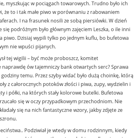
ie, myszkując w pociągach towarowych. Trudno było ich
wi, że to i tak małe piwo w porównaniu z rabowaniem
erach. I na frasunek nosili ze sobą piersiówki. W dzień
ie się podróżnym było głównym zajęciem Leszka, o ile inni
 piwo. Dzisiaj wypili tylko po jednym kuflu, bo bufetowa
wym nie wpuści pijanych.
tej wigilii – być może proboszcz, komitet
 naprawdę ów tajemniczy bank otwartych serc? Sprawa
 godziny temu. Przez szyby widać było dużą choinkę, którą
ły z całorocznych potoków złości i piwa, zupy, wydzielin i
y i półki, na których stały kolorowe butelki. Bufetowa
co rzucało się w oczy przypadkowym przechodniom. Nie
kładały się na nich fantastyczne wzory, jakby zdjęte ze
szronu.
ieciństwa.. Podziwiał je wtedy w domu rodzinnym, kiedy