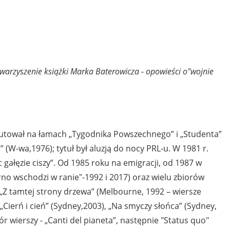
arzyszenie książki Marka Baterowicza - opowieści o"wojnie
iutował na łamach „Tygodnika Powszechnego” i „Studenta”
” (W-wa,1976); tytuł był aluzją do nocy PRL-u. W 1981 r.
 gałęzie ciszy”. Od 1985 roku na emigracji, od 1987 w
iarno wschodzi w ranie"-1992 i 2017) oraz wielu zbiorów
), „Z tamtej strony drzewa” (Melbourne, 1992 – wiersze
 „Cierń i cień” (Sydney,2003), „Na smyczy słońca” (Sydney,
r wierszy - „Canti del pianeta”, następnie "Status quo"