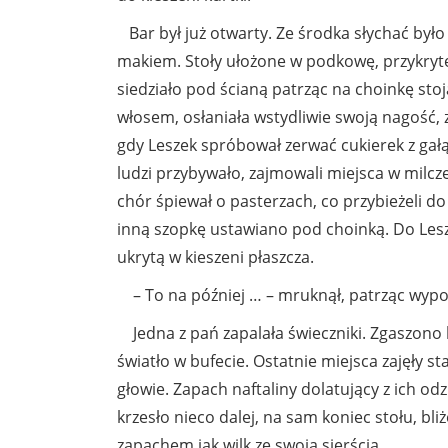
Bar był już otwarty. Ze środka słychać było 
makiem. Stoły ułożone w podkowę, przykryte 
siedziało pod ścianą patrząc na choinkę sto
włosem, osłaniała wstydliwie swoją nagość, zie
gdy Leszek spróbował zerwać cukierek z gałą
ludzi przybywało, zajmowali miejsca w milcz
chór śpiewał o pasterzach, co przybieżeli do 
inną szopkę ustawiano pod choinką. Do Leszk
ukrytą w kieszeni płaszcza.
– To na później … – mruknął, patrząc wyp
Jedna z pań zapalała świeczniki. Zgaszono 
światło w bufecie. Ostatnie miejsca zajęły 
głowie. Zapach naftaliny dolatujący z ich odz
krzesło nieco dalej, na sam koniec stołu, bliż
zapachem jak wilk ze swoją sierścią.