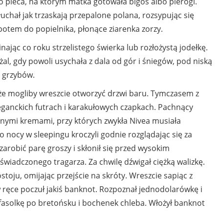
pieca, na którym matka gotowała bigos albo pierogi.
łuchał jak trzaskają przepalone polana, rozsypując się
potem do popielnika, płonące ziarenka zorzy.
nając co roku strzelistego świerka lub rozłożystą jodełkę.
żal, gdy powoli usychała z dala od gór i śniegów, pod niską
h grzybów.
 że mogliby wreszcie otworzyć drzwi baru. Tymczasem z
leganckich futrach i karakułowych czapkach. Pachnący
nymi kremami, przy których zwykła Nivea musiała
 nocy w sleepingu kroczyli godnie rozglądając się za
zarobić parę groszy i skłonił się przed wysokim
iadczonego tragarza. Za chwilę dźwigał ciężką walizkę.
stoju, omijając przejście na skróty. Wreszcie sapiąc z
w ręce poczuł jakiś banknot. Rozpoznał jednodolarówkę i
 fasolkę po bretońsku i bochenek chleba. Włożył banknot