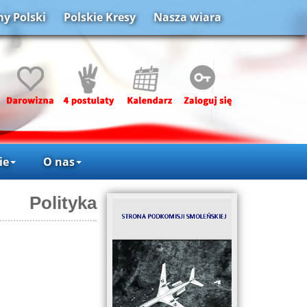
y Polski
Polskie Kresy
Nasza wiara
ie
O nas
Polityka