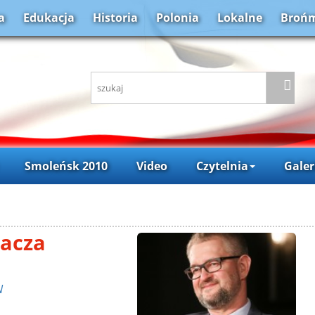
a
Edukacja
Historia
Polonia
Lokalne
Brońm
Smoleńsk 2010
Video
Czytelnia
Galer
nacza
N