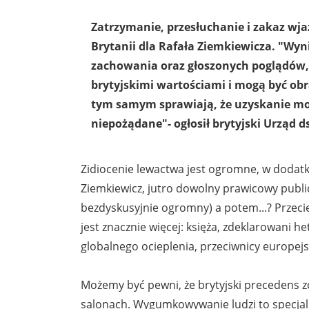
Zatrzymanie, przesłuchanie i zakaz wja
Brytanii dla Rafała Ziemkiewicza. "Wyn
zachowania oraz głoszonych poglądów, 
brytyjskimi wartościami i mogą być obr
tym samym sprawiają, że uzyskanie mo
niepożądane"- ogłosił brytyjski Urząd 
Zidiocenie lewactwa jest ogromne, w dodatku
Ziemkiewicz, jutro dowolny prawicowy public
bezdyskusyjnie ogromny) a potem...? Przecie
jest znacznie więcej: księża, zdeklarowani h
globalnego ocieplenia, przeciwnicy europejski
Możemy być pewni, że brytyjski precedens z
salonach. Wygumkowywanie ludzi to specjaln