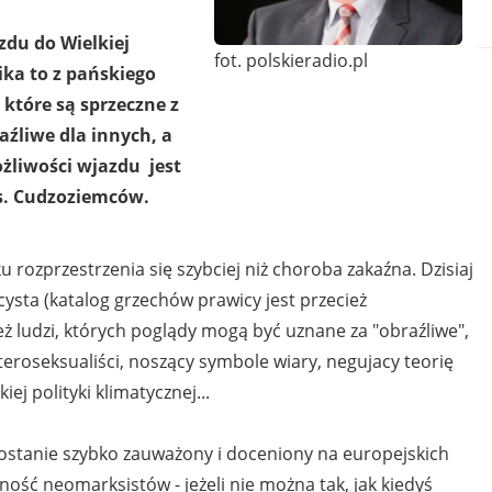
zdu do Wielkiej
fot. polskieradio.pl
ika to z pańskiego
które są sprzeczne z
aźliwe dla innych, a
żliwości wjazdu jest
ds. Cudzoziemców.
 rozprzestrzenia się szybciej niż choroba zakaźna. Dzisiaj
ysta (katalog grzechów prawicy jest przecież
ż ludzi, których poglądy mogą być uznane za "obraźliwe",
eteroseksualiści, noszący symbole wiary, negujacy teorię
ej polityki klimatycznej...
ostanie szybko zauważony i doceniony na europejskich
ość neomarksistów - jeżeli nie można tak, jak kiedyś