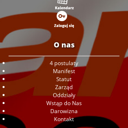
O nas
4 postulaty
Manifest
Statut
Zarząd
Oddziały
Wstąp do Nas
Darowizna
Kontakt