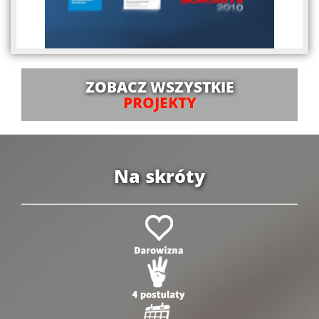
ZOBACZ WSZYSTKIE
PROJEKTY
Na skróty