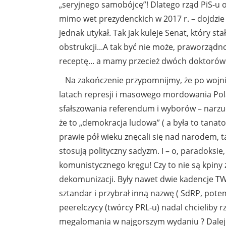
„seryjnego samobójcę”! Dlatego rząd PiS-u 
mimo wet prezydenckich w 2017 r. – dojdzie
jednak utykał. Tak jak kuleje Senat, który st
obstrukcji...A tak być nie może, praworzą
receptę... a mamy przecież dwóch doktorów 
Na zakończenie przypomnijmy, że po wojnie
latach represji i masowego mordowania Pola
sfałszowania referendum i wyborów – narzuc
że to „demokracja ludowa” ( a była to tanatosk
prawie pół wieku znęcali się nad narodem, ta
stosują polityczny sadyzm. I – o, paradoksie
komunistycznego kręgu! Czy to nie są kpiny
dekomunizacji. Były nawet dwie kadencje T
sztandar i przybrał inną nazwę ( SdRP, potem
peerelczycy (twórcy PRL-u) nadal chcieliby rz
megalomania w najgorszym wydaniu ? Dalej