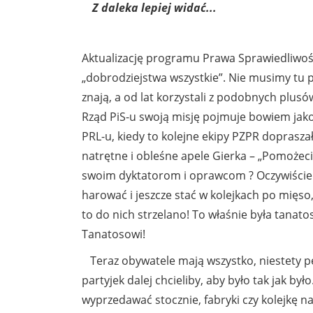
Z daleka lepiej widać...
Aktualizację programu Prawa Sprawiedliwośc
„dobrodziejstwa wszystkie”. Nie musimy tu p
znają, a od lat korzystali z podobnych plusó
Rząd PiS-u swoją misję pojmuje bowiem jak
PRL-u, kiedy to kolejne ekipy PZPR doprasz
natrętne i obleśne apele Gierka – „Pomożec
swoim dyktatorom i oprawcom ? Oczywiście w
harować i jeszcze stać w kolejkach po mięso,
to do nich strzelano! To właśnie była tanato
Tanatosowi!
Teraz obywatele mają wszystko, niestety pe
partyjek dalej chcieliby, aby było tak jak było
wyprzedawać stocznie, fabryki czy kolejkę n