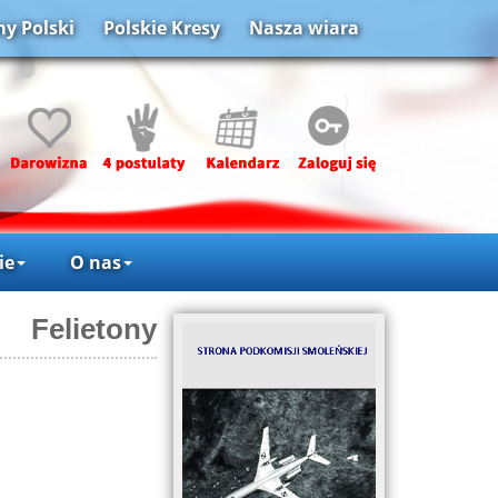
y Polski
Polskie Kresy
Nasza wiara
ie
O nas
Felietony