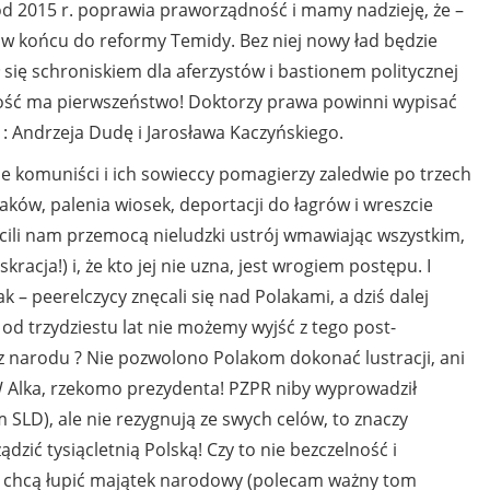
od 2015 r. poprawia praworządność i mamy nadzieję, że –
 w końcu do reformy Temidy. Bez niej nowy ład będzie
ał się schroniskiem dla aferzystów i bastionem politycznej
dność ma pierwszeństwo! Doktorzy prawa powinni wypisać
: Andrzeja Dudę i Jarosława Kaczyńskiego.
 komuniści i ich sowieccy pomagierzy zaledwie po trzech
ków, palenia wiosek, deportacji do łagrów i wreszcie
ili nam przemocą nieludzki ustrój wmawiając wszystkim,
racja!) i, że kto jej nie uzna, jest wrogiem postępu. I
k – peerelczycy znęcali się nad Polakami, a dziś dalej
, od trzydziestu lat nie możemy wyjść z tego post-
 z narodu ? Nie pozwolono Polakom dokonać lustracji, ani
W Alka, rzekomo prezydenta! PZPR niby wyprowadził
 SLD), ale nie rezygnują ze swych celów, to znaczy
ądzić tysiącletnią Polską! Czy to nie bezczelność i
 chcą łupić majątek narodowy (polecam ważny tom