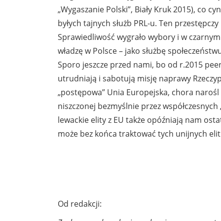
„Wygaszanie Polski”, Biały Kruk 2015), co cy
byłych tajnych służb PRL-u. Ten przestępczy 
Sprawiedliwość wygrało wybory i w czarnym 
władzę w Polsce – jako służbę społeczeństwu 
Sporo jeszcze przed nami, bo od r.2015 peer
utrudniają i sabotują misję naprawy Rzeczyp
„postępowa” Unia Europejska, chora narośl n
niszczonej bezmyślnie przez współczesnych „l
lewackie elity z EU także opóźniają nam ostate
może bez końca traktować tych unijnych elit 
Marek Ba
Od redakcji: