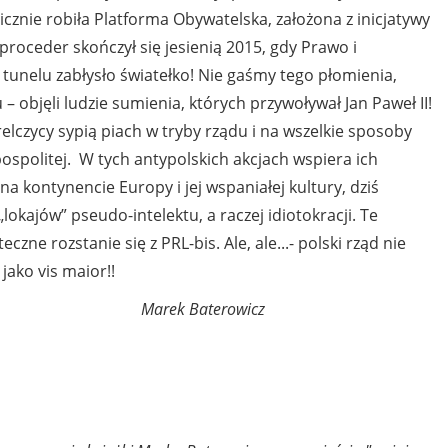
nicznie robiła Platforma Obywatelska, założona z inicjatywy
proceder skończył się jesienią 2015, gdy Prawo i
tunelu zabłysło światełko! Nie gaśmy tego płomienia,
– objęli ludzie sumienia, których przywoływał Jan Paweł II!
elczycy sypią piach w tryby rządu i na wszelkie sposoby
ospolitej. W tych antypolskich akcjach wspiera ich
a kontynencie Europy i jej wspaniałej kultury, dziś
okajów” pseudo-intelektu, a raczej idiotokracji. Te
czne rozstanie się z PRL-bis. Ale, ale...- polski rząd nie
jako vis maior!!
terowicz