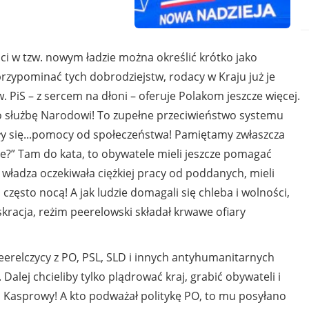
i w tzw. nowym ładzie można określić krótko jako
rzypominać tych dobrodziejstw, rodacy w Kraju już je
w. PiS – z sercem na dłoni – oferuje Polakom jeszcze więcej.
o służbę Narodowi! To zupełne przeciwieństwo systemu
ały się...pomocy od społeczeństwa! Pamiętamy zwłaszcza
ie?” Tam do kata, to obywatele mieli jeszcze pomagać
ładza oczekiwała ciężkiej pracy od poddanych, mieli
 często nocą! A jak ludzie domagali się chleba i wolności,
skracja, reżim peerelowski składał krwawe ofiary
erelczycy z PO, PSL, SLD i innych antyhumanitarnych
. Dalej chcieliby tylko plądrować kraj, grabić obywateli i
a Kasprowy! A kto podważał politykę PO, to mu posyłano