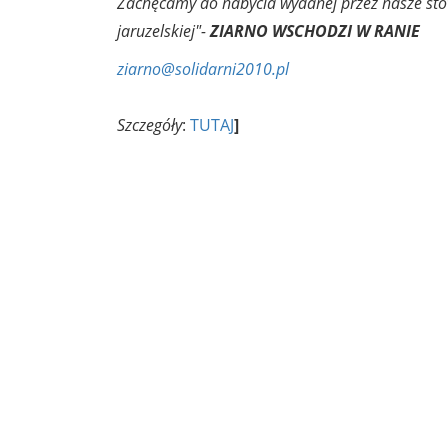
Zachęcamy do nabycia wydanej przez nasze stow
jaruzelskiej"-
ZIARNO WSCHODZI W RANIE
ziarno@solidarni2010.pl
Szczegóły
:
TUTAJ
]