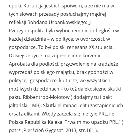
epoki. Korupcja jest ich spoiwem, a że nie ma w
tych słowach przesady posłuchajmy mądrej
refleksji Bohdana Urbankowskiego: „II
Rzeczypospolita była wybuchem niepodległości w
każdej dziedzinie – w polityce, w twórczości, w
gospodarce. To był polski renesans XX stulecia.
Dzisiejsze życie ma zupełnie inne korzenie.
Aprobata dla podłości, przyzwolenie na kradzieże i
wyprzedaż polskiego majątku, brak godności w
polityce, gospodarce, kulturze, we wszystkich
możliwych dziedzinach – to też dalekosiężne skutki
paktu Ribbentrop-Mołotow ( dodajmy tu i pakt
jałtański – MB). Skutki eliminacji elit i zastąpienie ich
ersatz-elitami. Wtedy zaczęła się nie tyle PRL, ile
Polska Republika Kaleka. Trwa mimo upadku PRL.” (
patrz „Pierścień Gygesa”. 2013, str.161 ).