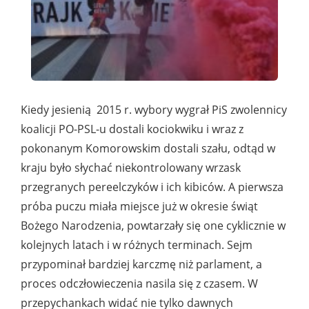
Kiedy jesienią 2015 r. wybory wygrał PiS zwolennicy
koalicji PO-PSL-u dostali kociokwiku i wraz z
pokonanym Komorowskim dostali szału, odtąd w
kraju było słychać niekontrolowany wrzask
przegranych pereelczyków i ich kibiców. A pierwsza
próba puczu miała miejsce już w okresie świąt
Bożego Narodzenia, powtarzały się one cyklicznie w
kolejnych latach i w różnych terminach. Sejm
przypominał bardziej karczmę niż parlament, a
proces odczłowieczenia nasila się z czasem. W
przepychankach widać nie tylko dawnych