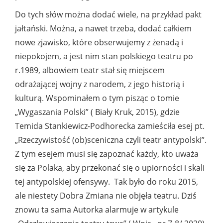
Do tych słów można dodać wiele, na przykład pakt
jałtański. Można, a nawet trzeba, dodać całkiem
nowe zjawisko, które obserwujemy z żenadą i
niepokojem, a jest nim stan polskiego teatru po
r.1989, albowiem teatr stał się miejscem
odrażającej wojny z narodem, z jego historią i
kulturą. Wspominałem o tym pisząc o tomie
„Wygaszania Polski” ( Biały Kruk, 2015), gdzie
Temida Stankiewicz-Podhorecka zamieściła esej pt.
„Rzeczywistość (ob)sceniczna czyli teatr antypolski”.
Z tym esejem musi się zapoznać każdy, kto uważa
się za Polaka, aby przekonać się o upiorności i skali
tej antypolskiej ofensywy. Tak było do roku 2015,
ale niestety Dobra Zmiana nie objęła teatru. Dziś
znowu ta sama Autorka alarmuje w artykule