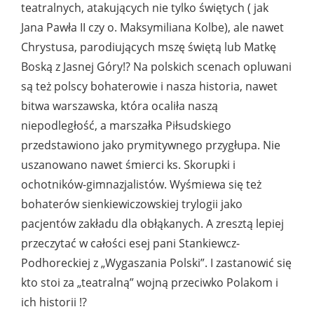
teatralnych, atakujących nie tylko świętych ( jak
Jana Pawła II czy o. Maksymiliana Kolbe), ale nawet
Chrystusa, parodiujących mszę świętą lub Matkę
Boską z Jasnej Góry!? Na polskich scenach opluwani
są też polscy bohaterowie i nasza historia, nawet
bitwa warszawska, która ocaliła naszą
niepodległość, a marszałka Piłsudskiego
przedstawiono jako prymitywnego przygłupa. Nie
uszanowano nawet śmierci ks. Skorupki i
ochotników-gimnazjalistów. Wyśmiewa się też
bohaterów sienkiewiczowskiej trylogii jako
pacjentów zakładu dla obłąkanych. A zresztą lepiej
przeczytać w całości esej pani Stankiewcz-
Podhoreckiej z „Wygaszania Polski”. I zastanowić się
kto stoi za „teatralną” wojną przeciwko Polakom i
ich historii !?