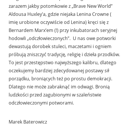
zarazem jakby potomkowie z „Brave New World”
Aldousa Huxley’a, gdzie niejaka Lenina Crowne (
imię urobione oczywiście od Lenina) kręci się z
Bernardem Marx’em (!) przy inkubatorach seryjnej
hodowli „odczłowieczonych”. U nas owe potworki
dewastują dorobek stuleci, maczetami i ogniem
próbują zniszczyć tradycję, religię i dzieła przodków.
To jest przestępstwo najwyższego kalibru, dlatego
oczekujemy bardziej zdecydowanej postawy sił
porządku, broniących też po prostu demokracji.
Dlatego nie może zabraknąć im odwagi. Bronią
ludzkości przed zagubionymi w szaleństwie
odczłowieczonymi potworami.
Marek Baterowicz