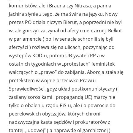
komunistów, ale i Brauna czy Nitrasa, a panna
Jachira słynie z tego, że ma świra na języku. Nowy
prezes PO działa niczym Bierut, a poprzedni nie był
wcale gorszy i zaczynał od afery cmentarnej. Bełkot
w parlamencie ( bo i w senacie schronili się byli
aferzyści ) rozlewa się na ulicach, poczynając od
występów KOD-u, potem UB-ywateli RP a w
ostatnich tygodniach w „protestach” feministek
walczących o „prawo” do zabijania. Aborcja stała się
pretekstem w wojnie przeciwko Prawu i
Sprawiedliwości, gdyż układ postkomunistyczny (
zasilany sorosikami i propagandą UE) marzy nie
tylko o obaleniu rządu PiS-u, ale i o powrocie do
peerelowskich obyczajów, których chroni
nadzwyczajna kasta sędziów i prokuratorów z
tamtej „ludowej” ( a naprawdę oligarchicznej )