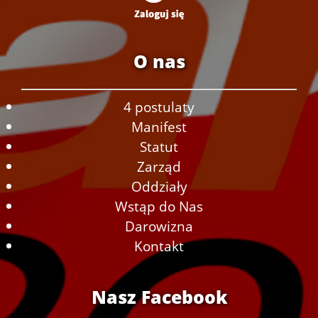
O nas
4 postulaty
Manifest
Statut
Zarząd
Oddziały
Wstąp do Nas
Darowizna
Kontakt
Nasz Facebook