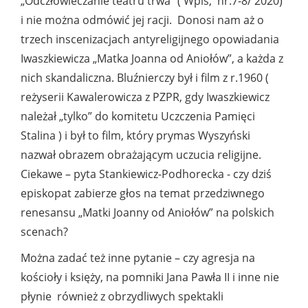
„Odczłowieczanie teatru trwa” ( Wpis, nr.7-8/ 2020)
i nie można odmówić jej racji. Donosi nam aż o
trzech inscenizacjach antyreligijnego opowiadania
Iwaszkiewicza „Matka Joanna od Aniołów”, a każda z
nich skandaliczna. Bluźnierczy był i film z r.1960 (
reżyserii Kawalerowicza z PZPR, gdy Iwaszkiewicz
należał „tylko” do komitetu Uczczenia Pamięci
Stalina ) i był to film, który prymas Wyszyński
nazwał obrazem obrażającym uczucia religijne.
Ciekawe – pyta Stankiewicz-Podhorecka - czy dziś
episkopat zabierze głos na temat przedziwnego
renesansu „Matki Joanny od Aniołów” na polskich
scenach?
Można zadać też inne pytanie – czy agresja na
kościoły i księży, na pomniki Jana Pawła II i inne nie
płynie również z obrzydliwych spektakli