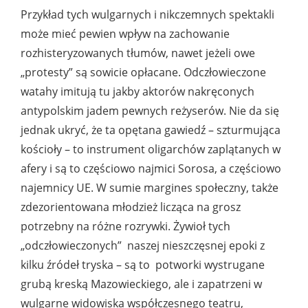
Przykład tych wulgarnych i nikczemnych spektakli
może mieć pewien wpływ na zachowanie
rozhisteryzowanych tłumów, nawet jeżeli owe
„protesty” są sowicie opłacane. Odczłowieczone
watahy imitują tu jakby aktorów nakręconych
antypolskim jadem pewnych reżyserów. Nie da się
jednak ukryć, że ta opętana gawiedź – szturmująca
kościoły – to instrument oligarchów zaplątanych w
afery i są to częściowo najmici Sorosa, a częściowo
najemnicy UE. W sumie margines społeczny, także
zdezorientowana młodzież licząca na grosz
potrzebny na różne rozrywki. Żywioł tych
„odczłowieczonych” naszej nieszczęsnej epoki z
kilku źródeł tryska – są to potworki wystrugane
grubą kreską Mazowieckiego, ale i zapatrzeni w
wulgarne widowiska współczesnego teatru,