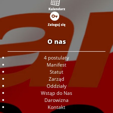
O nas
4 postulaty
Manifest
Statut
Zarząd
Oddziały
Wstąp do Nas
Darowizna
Kontakt