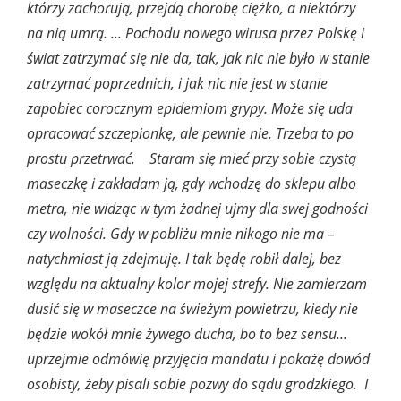
którzy zachorują, przejdą chorobę ciężko, a niektórzy
na nią umrą. ... Pochodu nowego wirusa przez Polskę i
świat zatrzymać się nie da, tak, jak nic nie było w stanie
zatrzymać poprzednich, i jak nic nie jest w stanie
zapobiec corocznym epidemiom grypy. Może się uda
opracować szczepionkę, ale pewnie nie. Trzeba to po
prostu przetrwać. Staram się mieć przy sobie czystą
maseczkę i zakładam ją, gdy wchodzę do sklepu albo
metra, nie widząc w tym żadnej ujmy dla swej godności
czy wolności. Gdy w pobliżu mnie nikogo nie ma –
natychmiast ją zdejmuję. I tak będę robił dalej, bez
względu na aktualny kolor mojej strefy. Nie zamierzam
dusić się w maseczce na świeżym powietrzu, kiedy nie
będzie wokół mnie żywego ducha, bo to bez sensu...
uprzejmie odmówię przyjęcia mandatu i pokażę dowód
osobisty, żeby pisali sobie pozwy do sądu grodzkiego. I