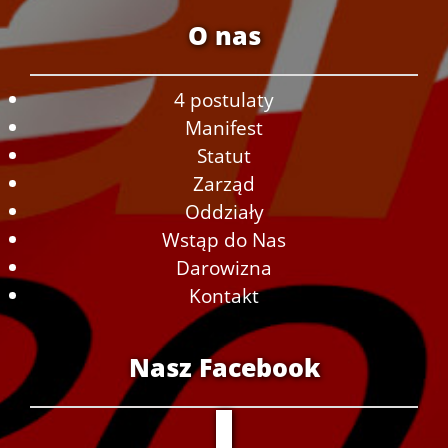
O nas
4 postulaty
Manifest
Statut
Zarząd
Oddziały
Wstąp do Nas
Darowizna
Kontakt
Nasz Facebook