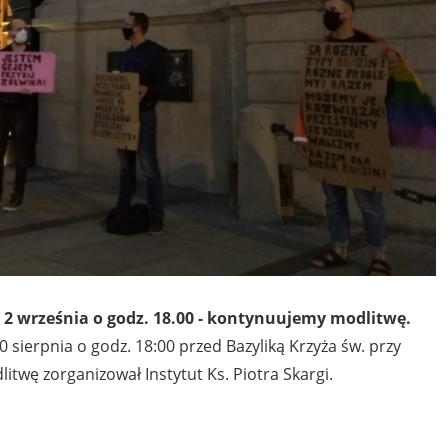
i 2 września o godz. 18.00 - kontynuujemy modlitwę.
 sierpnia o godz. 18:00 przed Bazyliką Krzyża św. przy
twę zorganizował Instytut Ks. Piotra Skargi.