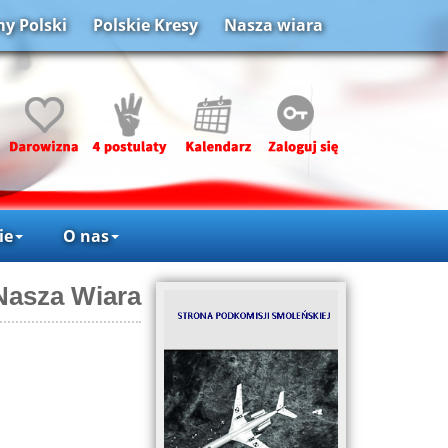
y Polski
Polskie Kresy
Nasza wiara
ie
O nas
Nasza Wiara