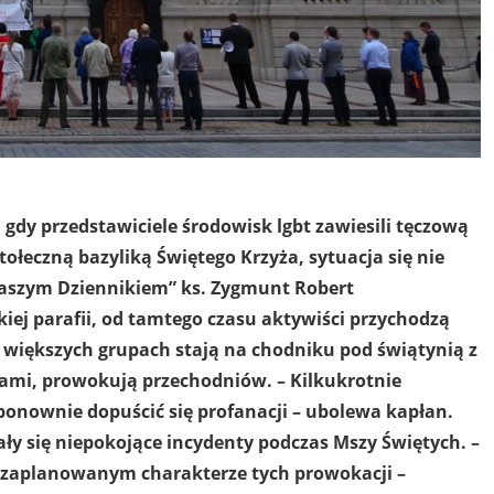
 gdy przedstawiciele środowisk lgbt zawiesili tęczową
stołeczną bazyliką Świętego Krzyża, sytuacja się nie
Naszym Dziennikiem” ks. Zygmunt Robert
iej parafii, od tamtego czasu aktywiści przychodzą
 większych grupach stają na chodniku pod świątynią z
ami, prowokują przechodniów. – Kilkukrotnie
ponownie dopuścić się profanacji – ubolewa kapłan.
ły się niepokojące incydenty podczas Mszy Świętych. –
e zaplanowanym charakterze tych prowokacji –