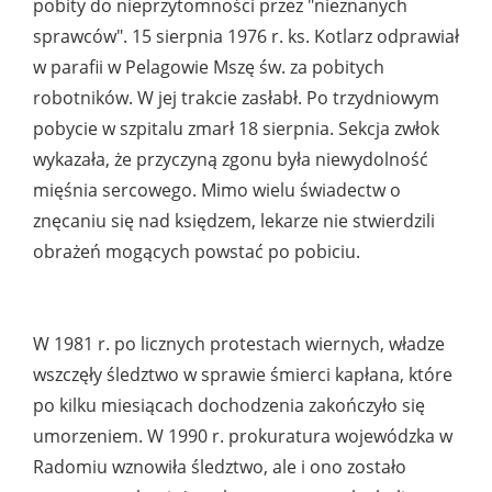
pobity do nieprzytomności przez "nieznanych
sprawców". 15 sierpnia 1976 r. ks. Kotlarz odprawiał
w parafii w Pelagowie Mszę św. za pobitych
robotników. W jej trakcie zasłabł. Po trzydniowym
pobycie w szpitalu zmarł 18 sierpnia. Sekcja zwłok
wykazała, że przyczyną zgonu była niewydolność
mięśnia sercowego. Mimo wielu świadectw o
znęcaniu się nad księdzem, lekarze nie stwierdzili
obrażeń mogących powstać po pobiciu.
W 1981 r. po licznych protestach wiernych, władze
wszczęły śledztwo w sprawie śmierci kapłana, które
po kilku miesiącach dochodzenia zakończyło się
umorzeniem. W 1990 r. prokuratura wojewódzka w
Radomiu wznowiła śledztwo, ale i ono zostało